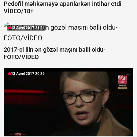
Pedofil məhkəməyə aparılarkən intihar etdi -
VİDEO/18+
13 Aprel 2017 21:24
2017-ci ilin ən gözəl maşını bəlli oldu-
FOTO/VİDEO
13 Aprel 2017 20:39