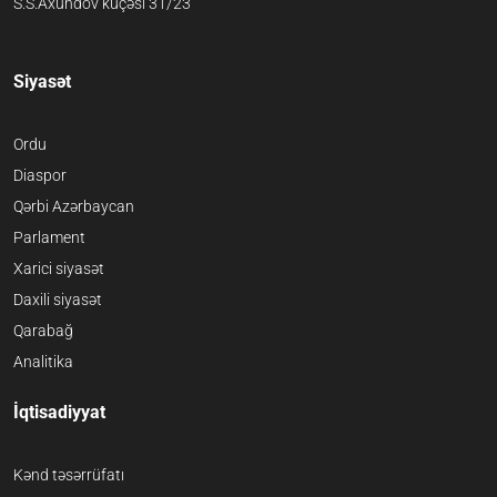
S.S.Axundov küçəsi 31/23
Siyasət
Ordu
Diaspor
Qərbi Azərbaycan
Parlament
Xarici siyasət
Daxili siyasət
Qarabağ
Analitika
İqtisadiyyat
Kənd təsərrüfatı