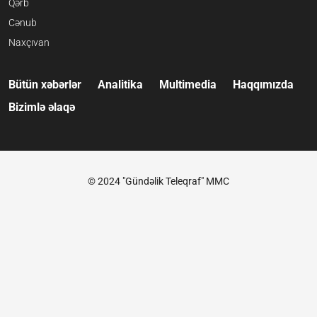
Qərb
Cənub
Naxçıvan
Bütün xəbərlər
Analitika
Multimedia
Haqqımızda
Bizimlə əlaqə
© 2024 "Gündəlik Teleqraf" MMC