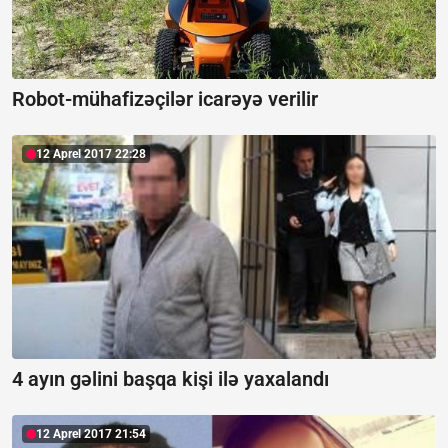
Robot-mühafizəçilər icarəyə verilir
12 Aprel 2017 22:28
4 ayın gəlini başqa kişi ilə yaxalandı
12 Aprel 2017 21:54