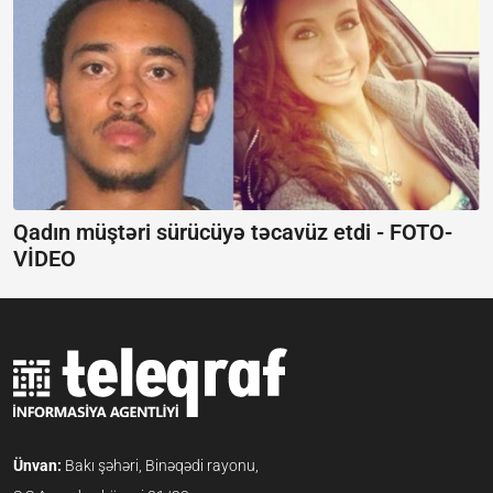
Qadın müştəri sürücüyə təcavüz etdi - FOTO-
VİDEO
Ünvan:
Bakı şəhəri, Binəqədi rayonu,