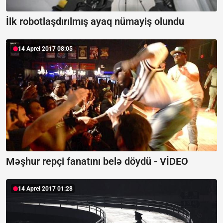
İlk robotlaşdırılmış ayaq nümayiş olundu
14 Aprel 2017 08:05
Məşhur repçi fanatını belə döydü - VİDEO
14 Aprel 2017 01:28