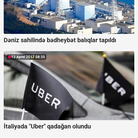
Dəniz sahilində bədheybət balıqlar tapıldı
13 Aprel 2017 08:35
İtaliyada "Uber" qadağan olundu