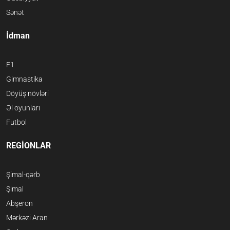
Sənət
İdman
F1
Gimnastika
Döyüş növləri
Əl oyunları
Futbol
REGİONLAR
Şimal-qərb
Şimal
Abşeron
Mərkəzi Aran