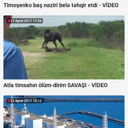
Timoşenko baş naziri belə təhqir etdi - VİDEO
13 Aprel 2017 17:56
Atla timsahın ölüm-dirim SAVAŞI - VİDEO
13 Aprel 2017 15:12