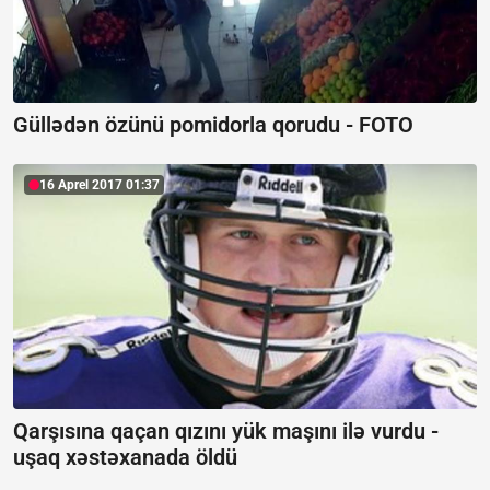
Güllədən özünü pomidorla qorudu - FOTO
16 Aprel 2017 01:37
Qarşısına qaçan qızını yük maşını ilə vurdu -
uşaq xəstəxanada öldü