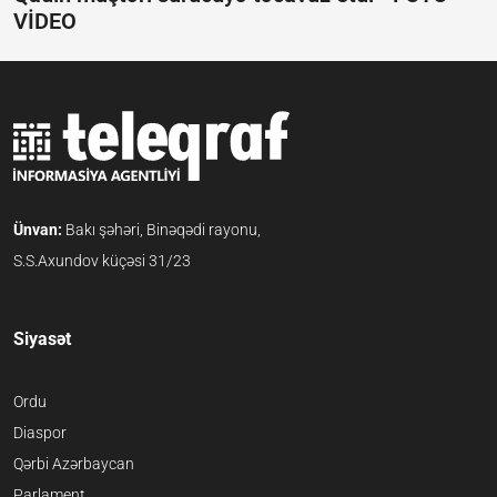
VİDEO
Ünvan:
Bakı şəhəri, Binəqədi rayonu,
S.S.Axundov küçəsi 31/23
Siyasət
Ordu
Diaspor
Qərbi Azərbaycan
Parlament