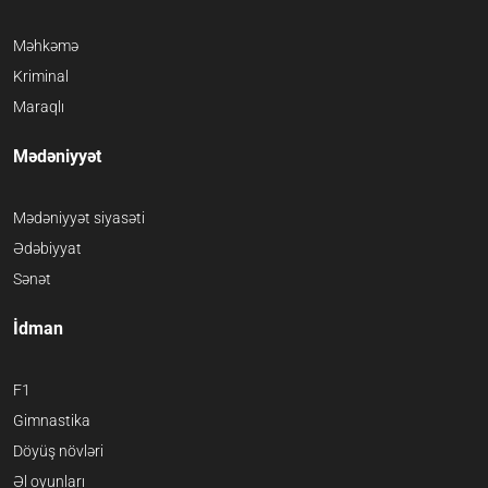
Məhkəmə
Kriminal
Maraqlı
Mədəniyyət
Mədəniyyət siyasəti
Ədəbiyyat
Sənət
İdman
F1
Gimnastika
Döyüş növləri
Əl oyunları