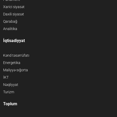
Xarici siyasət
Daxili siyasət
Qarabağ
Analitika
İqtisadiyyat
Kənd təsərrüfatı
Energetika
Maliyyə-sığorta
İKT
Nəqliyyat
Turizm
Toplum