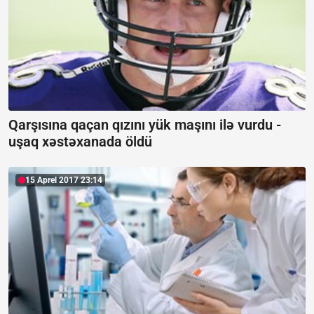
Qarşısına qaçan qızını yük maşını ilə vurdu -
uşaq xəstəxanada öldü
15 Aprel 2017 23:14