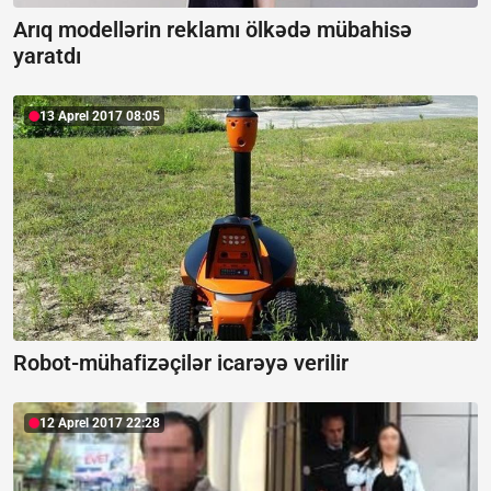
Arıq modellərin reklamı ölkədə mübahisə
yaratdı
13 Aprel 2017 08:05
Robot-mühafizəçilər icarəyə verilir
12 Aprel 2017 22:28