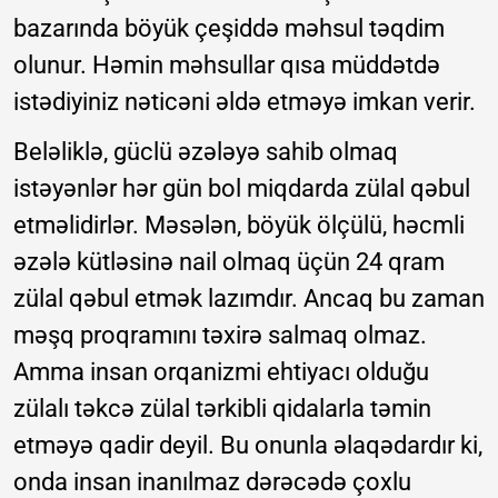
bazarında böyük çeşiddə məhsul təqdim
olunur. Həmin məhsullar qısa müddətdə
istədiyiniz nəticəni əldə etməyə imkan verir.
Beləliklə, güclü əzələyə sahib olmaq
istəyənlər hər gün bol miqdarda zülal qəbul
etməlidirlər. Məsələn, böyük ölçülü, həcmli
əzələ kütləsinə nail olmaq üçün 24 qram
zülal qəbul etmək lazımdır. Ancaq bu zaman
məşq proqramını təxirə salmaq olmaz.
Amma insan orqanizmi ehtiyacı olduğu
zülalı təkcə zülal tərkibli qidalarla təmin
etməyə qadir deyil. Bu onunla əlaqədardır ki,
onda insan inanılmaz dərəcədə çoxlu