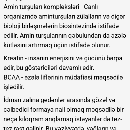
Amin turşuları kompleksləri - Canlı
orqanizmdə aminturşuları zülalların və digər
bioloji birləşmələrin biosintezində istifadə
edilir. Amin turşularının qəbulundan da əzələ
kütləsini artırmaq üçün istifadə olunur.
Kreatin - insanın enerjisini və gücünü bərpa
edir, bu göstəriciləri davamlı edir.
BCAA - əzələ liflərinin müdafiəsi məqsədilə
işlədilir.
İdman zalına gedənlər arasında gözəl və
cəlbedici formaya nail olmaq məqsədilə bir
neçə kiloqram arıqlamaq istəyənlər də tez-
tez rast gəlinir. Bu vəziyyətdə, yağların və