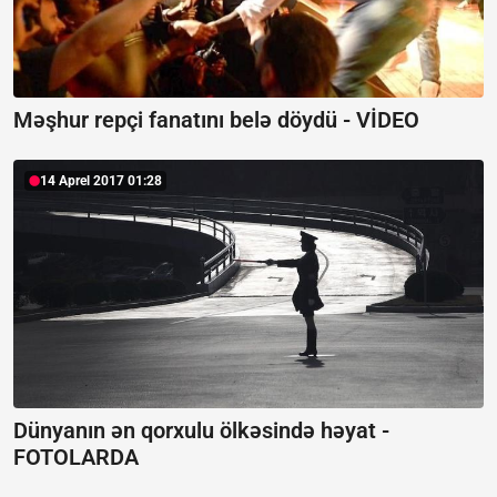
Məşhur repçi fanatını belə döydü - VİDEO
14 Aprel 2017 01:28
Dünyanın ən qorxulu ölkəsində həyat -
FOTOLARDA