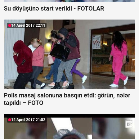
Su döyüşünə start verildi - FOTOLAR
14 Aprel 2017 22:11
Polis masaj salonuna basqın etdi: görün, nələr
tapıldı – FOTO
14 Aprel 2017 21:52