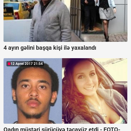
4 ayın gəlini başqa kişi ilə yaxalandı
12 Aprel 2017 21:54
Qadın müştəri sürücüyə təcavüz etdi - FOTO-