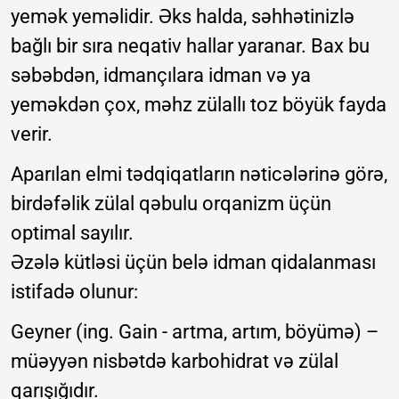
yemək yeməlidir. Əks halda, səhhətinizlə
bağlı bir sıra neqativ hallar yaranar. Bax bu
səbəbdən, idmançılara idman və ya
yeməkdən çox, məhz zülallı toz böyük fayda
verir.
Aparılan elmi tədqiqatların nəticələrinə görə,
birdəfəlik zülal qəbulu orqanizm üçün
optimal sayılır.
Əzələ kütləsi üçün belə idman qidalanması
istifadə olunur:
Geyner (ing. Gain - artma, artım, böyümə) –
müəyyən nisbətdə karbohidrat və zülal
qarışığıdır.