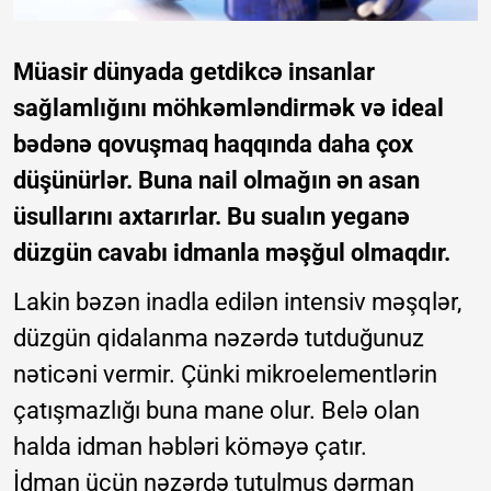
Müasir dünyada getdikcə insanlar
sağlamlığını möhkəmləndirmək və ideal
bədənə qovuşmaq haqqında daha çox
düşünürlər. Buna nail olmağın ən asan
üsullarını axtarırlar. Bu sualın yeganə
düzgün cavabı idmanla məşğul olmaqdır.
Lakin bəzən inadla edilən intensiv məşqlər,
düzgün qidalanma nəzərdə tutduğunuz
nəticəni vermir. Çünki mikroelementlərin
çatışmazlığı buna mane olur. Belə olan
halda idman həbləri köməyə çatır.
İdman üçün nəzərdə tutulmuş dərman