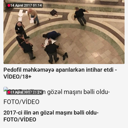
14 Aprel 2017 01:14
Pedofil məhkəməyə aparılarkən intihar etdi -
VİDEO/18+
13 Aprel 2017 21:24
2017-ci ilin ən gözəl maşını bəlli oldu-
FOTO/VİDEO