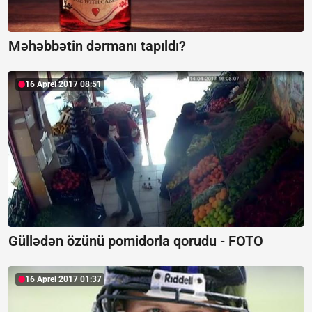
Məhəbbətin dərmanı tapıldı?
16 Aprel 2017 08:51
Güllədən özünü pomidorla qorudu - FOTO
16 Aprel 2017 01:37