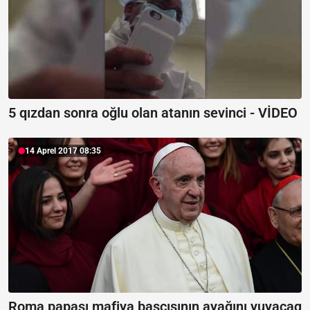
5 qızdan sonra oğlu olan atanın sevinci - VİDEO
14 Aprel 2017 08:35
Roma papası mafiya başçısının ayağını yuyacaq