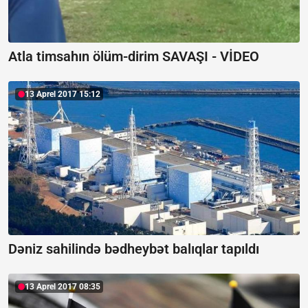
Atla timsahın ölüm-dirim SAVAŞI - VİDEO
13 Aprel 2017 15:12
Dəniz sahilində bədheybət balıqlar tapıldı
13 Aprel 2017 08:35