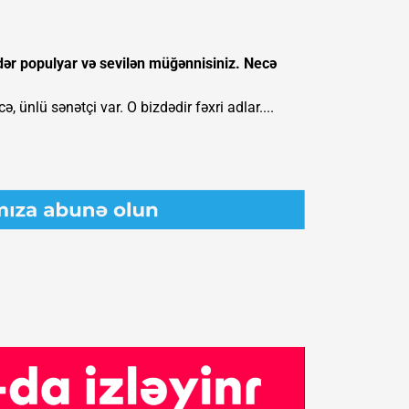
ədər populyar və sevilən müğənnisiniz. Necə
 ünlü sənətçi var. O bizdədir fəxri adlar....