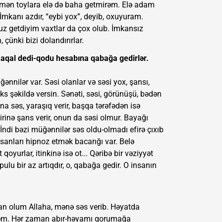
i, mən toylara elə də baha getmirəm. Elə adam
mkanı azdır, “eybi yox”, deyib, oxuyuram.
uz getdiyim vaxtlar da çox olub. İmkansız
çünki bizi dolandırırlar.
lmaqal dedi-qodu hesabına qabağa gedirlər.
nnilər var. Səsi olanlar və səsi yox, şansı,
ks şəkildə versin. Sənəti, səsi, görünüşü, bədən
na səs, yaraşıq verir, başqa tərəfədən isə
birinə şans verir, onun da səsi olmur. Bayağı
ndi bəzi müğənnilər səs oldu-olmadı efirə çıxıb
sanları hipnoz etmək bacarığı var. Belə
qoyurlar, itinkinə isə ot... Qəribə bir vəziyyət
ulu bir az artıqdır, o, qabağa gedir. O insanın
an olum Allaha, mənə səs verib. Həyatda
ləm. Hər zaman abır-həyamı qorumağa