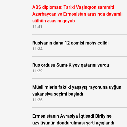
ABŞ diplomatı: Tarixi Vaşinqton sammiti
Azərbaycan və Ermənistan arasında davamlı
sülhün əsasını qoyub
11:41
Rusiyanın daha 12 gəmisi məhv edildi
11:34
Rus ordusu Sumı-Kiyev qatarını vurdu
11:29
Müəllimlərin faktiki yaşayış rayonuna uyğun
vakansiya seçimi başladı
11:26
Ermənistanın Avrasiya İqtisadi Birliyinə
üzvlüyünün dondurulması şərti açıqlandı