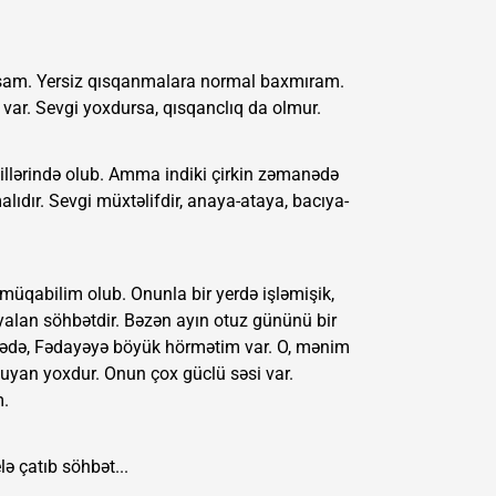
şam. Yersiz qısqanmalara normal baxmıram.
 var. Sevgi yoxdursa, qısqanclıq da olmur.
illərində olub. Amma indiki çirkin zəmanədə
alıdır. Sevgi müxtəlifdir, anaya-ataya, bacıya-
müqabilim olub. Onunla bir yerdə işləmişik,
yalan söhbətdir. Bəzən ayın otuz gününü bir
Belədə, Fədayəyə böyük hörmətim var. O, mənim
xuyan yoxdur. Onun çox güclü səsi var.
.
lə çatıb söhbət...