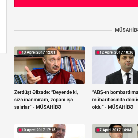
MÜSAHIB
13 Aprel 2017 12:01
12 Aprel 2017 18:36
Zərdüşt Əlizadə: “Deyəndə ki,
“ABŞ-ın bombardıma
sizə inanmıram, zopanı işə
müharibəsində dönüş
salırlar” - MÜSAHİBƏ
oldu” - MÜSAHİBƏ
10 Aprel 2017 17:15
7 Aprel 2017 14:04