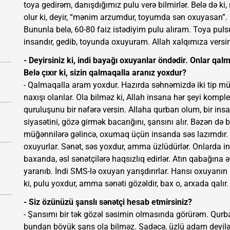
toya gedirəm, danışdığımız pulu verə bilmirlər. Belə də k
olur ki, deyir, “mənim arzumdur, toyumda sən oxuyasan”. İ
Bununla belə, 60-80 faiz istədiyim pulu alıram. Toya puls
insandır, gedib, toyunda oxuyuram. Allah xalqımıza versin, 
- Deyirsiniz ki, indi bayağı oxuyanlar öndədir. Onlar qa
Belə çıxır ki, sizin qalmaqalla aranız yoxdur?
- Qalmaqalla aram yoxdur. Hazırda səhnəmizdə iki tip müğə
naxışı olanlar. Ola bilməz ki, Allah insana hər şeyi komple
quruluşunu bir nəfərə versin. Allaha qurban olum, bir insa
siyasətini, gözə girmək bacarığını, şansını alır. Bəzən də 
müğənnilərə gəlincə, oxumaq üçün insanda səs lazımdır. İ
oxuyurlar. Sənət, səs yoxdur, amma üzlüdürlər. Onlarda in
baxanda, əsl sənətçilərə haqsızlıq edirlər. Atın qabağına ət 
yaranıb. İndi SMS-lə oxuyan yarışdırırlar. Hansı oxuyanın p
ki, pulu yoxdur, amma sənəti gözəldir, bax o, arxada qalır.
- Siz özünüzü şanslı sənətçi hesab etmirsiniz?
- Şansımı bir tək gözəl səsimin olmasında görürəm. Qurb
bundan böyük şans ola bilməz. Sadəcə, üzlü adam deyi