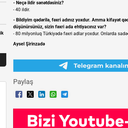
- Neçə ildir sənətdəsiniz?
- 40 ildir.
- Bildiyim qədərilə, fəxri adınız yoxdur. Amma kifayət q
düşünürsünüz, sizin fəxri ada ehtiyacınız var?
ik
- 80 milyonluq Türkiyədə fəxri adlar yoxdur. Onlarda sadəcə,
Aysel Şirinzadə
Paylaş