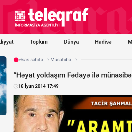
Kobaxidze:
Bu cinayət
Rusiya
prezidentinin
əmri ilə
törədilib
diyyat
Toplum
Dünya
Hadisə
M
Əsas səhifə
Müsahibə
“Həyat yoldaşım Fədayə ilə münasibət
18 İyun 2014 17:49