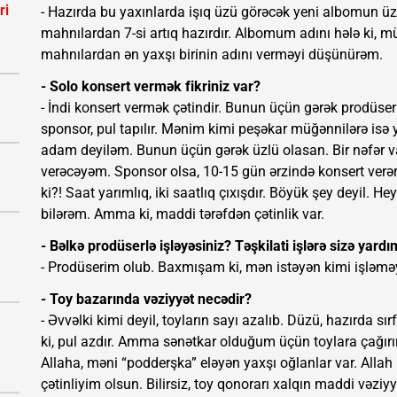
ri
- Hazırda bu yaxınlarda işıq üzü görəcək yeni albomun ü
mahnılardan 7-si artıq hazırdır. Albomum adını hələ ki,
mahnılardan ən yaxşı birinin adını verməyi düşünürəm.
- Solo konsert vermək fikriniz var?
- İndi konsert vermək çətindir. Bunun üçün gərək prodüse
sponsor, pul tapılır. Mənim kimi peşəkar müğənnilərə isə 
adam deyiləm. Bunun üçün gərək üzlü olasan. Bir nəfər va
verəcəyəm. Sponsor olsa, 10-15 gün ərzində konsert ver
ki?! Saat yarımlıq, iki saatlıq çıxışdır. Böyük şey deyil. H
bilərəm. Amma ki, maddi tərəfdən çətinlik var.
- Bəlkə prodüserlə işləyəsiniz? Təşkilati işlərə sizə yardı
- Prodüserim olub. Baxmışam ki, mən istəyən kimi işləm
- Toy bazarında vəziyyət necədir?
- Əvvəlki kimi deyil, toyların sayı azalıb. Düzü, hazırda 
ki, pul azdır. Amma sənətkar olduğum üçün toylara çağırı
Allaha, məni “podderşka” eləyən yaxşı oğlanlar var. Allah
çətinliyim olsun. Bilirsiz, toy qonorarı xalqın maddi vəziyyə