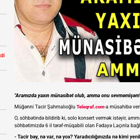
tdi
"Aramızda yaxın münasibət olub, amma onu sevməmişəm
Müğənni Tacir Şahmalıoğlu
-a müsahibə ver
Teleqraf.com
O, söhbətində bildirib ki, solo konsert vermək istəyir, am
söhbətimizdə 6 il tərəf-müqabili olan Fədayə Laçınla bağ
- Tacir bəy, nə var, nə yox? Yaradıcılığınızda nə kimi yenil