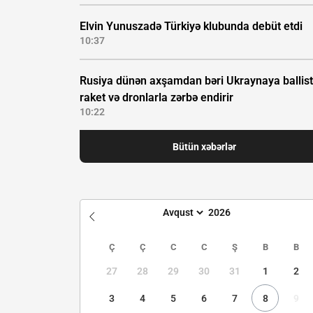
Elvin Yunuszadə Türkiyə klubunda debüt etdi
10:37
Rusiya dünən axşamdan bəri Ukraynaya ballist
raket və dronlarla zərbə endirir
10:22
Bütün xəbərlər
Ç
Ç
C
C
Ş
B
B
27
28
29
30
31
1
2
3
4
5
6
7
8
9