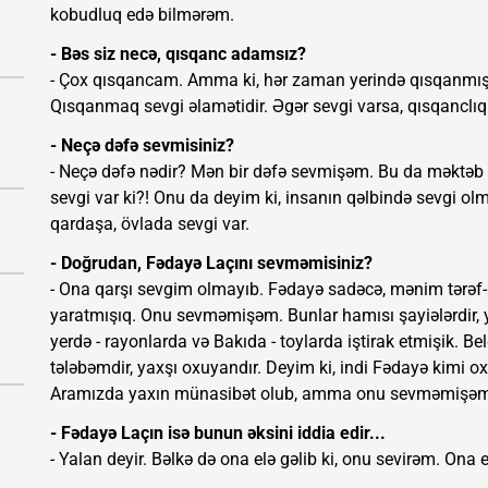
kobudluq edə bilmərəm.
- Bəs siz necə, qısqanc adamsız?
- Çox qısqancam. Amma ki, hər zaman yerində qısqanmı
Qısqanmaq sevgi əlamətidir. Əgər sevgi varsa, qısqanclıq
- Neçə dəfə sevmisiniz?
- Neçə dəfə nədir? Mən bir dəfə sevmişəm. Bu da məktəb 
sevgi var ki?! Onu da deyim ki, insanın qəlbində sevgi olm
qardaşa, övlada sevgi var.
- Doğrudan, Fədayə Laçını sevməmisiniz?
- Ona qarşı sevgim olmayıb. Fədayə sadəcə, mənim tərəf-
yaratmışıq. Onu sevməmişəm. Bunlar hamısı şayiələrdir, 
yerdə - rayonlarda və Bakıda - toylarda iştirak etmişik. 
tələbəmdir, yaxşı oxuyandır. Deyim ki, indi Fədayə kimi o
Aramızda yaxın münasibət olub, amma onu sevməmişəm
- Fədayə Laçın isə bunun əksini iddia edir...
- Yalan deyir. Bəlkə də ona elə gəlib ki, onu sevirəm. Ona e