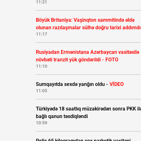
11:21
Böyük Britaniya: Vaşinqton sammitində əldə
olunan razılaşmalar sülhə doğru tarixi addımdı
11:17
Rusiyadan Ermənistana Azərbaycan vasitəsilə
növbəti tranzit yük göndərildi -
FOTO
11:10
Sumqayıtda sexdə yanğın oldu -
VİDEO
11:05
Türkiyədə 18 saatlıq müzakirədən sonra PKK il
bağlı qanun təsdiqləndi
10:59
Polis 65 kiloqramdan çox narkotik vasitəni