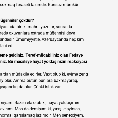
ə soxmaq fərasəti lazımdır. Bunsuz mümkün
müğənnilər çoxdur?
yasında bir-iki mahnı yazdırır, sonra da
hnədə oxuyanlara estrada müğənnisi deyə
əcəsindədir. Ümumiyyətlə, Azərbaycanda heç kim
əni edir.
dəmə gəldiniz. Tərəf-müqabiliniz olan Fədayə
diniz. Bu məsələyə həyat yoldaşınızın reaksiyası
kənardan müdaxilə edirlər. Vaxt olub ki, evimə zəng
 deyiblər. Amma bütün bunlara baxmayaraq,
qanclıq da olur. Çünki istək var.
ıyam. Bəzən elə olub ki, həyat yoldaşımın
 sevirəm. Mən də demişəm ki, yaxşı eləyirsən,
 normal qarşılamaq lazımdır. Mən sənətçiyəm,