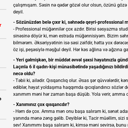
çalışmışam. Səsin nə qədər gözəl olur olsun, özünü göz
deyil.
- Sözünüzdən belə çıxır ki, səhnədə qeyri-professional 
r
- Professional müğənnilər çox azdır. Birisi səsyazma studi
sinəsinə döyür ki, mən estrada müğənnisiyəm. Bizim sə
bilmərəm. Əksəriyyətinin isə səsi zəifdir, hətta yox dər
öz işi, peşəsiylə məşğul deyil. Hər kəs ağlına və ağzına gəl
- Yeri gəlmişkən, bir müddət əvvəl şəxsi həyatınızla gün
Laçınla 6 il qadın-kişi münasibətində yaşadığınızı bildir
necə oldu?
- Təbii ki, ailədir. Qısqanclıq olur. Əsas şər qüvvələrdir, 
ediblər, həyat yoldaşıma haqqımda qıcıqlandırıcı sözlər
xanımım məni hər zaman başa düşüb. Yola verir, amma qıs
ə
- Xanımınız çox qısqancdır?
- Həm də çox. Amma mən onu başa salıram ki, sənət adam
yanında mənə zəng gəlib. Deyiblər ki, Tacir müəllim, sizi
sev! Xanımımı başa salıram ki, kimsə məni sevirsə, bunu