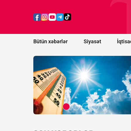
Sabah
40
dərəcə
isti
olacaq
Bütün xəbərlər
Siyasət
İqtisa