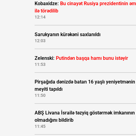
Kobaxidze:
Bu cinayət Rusiya prezidentinin əm
ilə törədilib
12:14
Sarukyanın kürəkəni saxlanıldı
12:03
Zelenski:
Putindən başqa hamı bunu istəyir
11:53
Pirşağıda dənizdə batan 16 yaşlı yeniyetmənin
meyiti tapıldı
11:50
ABŞ Livana İsrailə təzyiq göstərmək imkanının
olmadığını bildirib
11:45