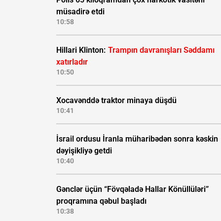
müsadirə etdi
10:58
Hillari Klinton:
Trampın davranışları Səddamı
xatırladır
10:50
Xocavənddə traktor minaya düşdü
10:41
İsrail ordusu İranla müharibədən sonra kəskin
dəyişikliyə getdi
10:40
Gənclər üçün “Fövqəladə Hallar Könüllüləri”
proqramına qəbul başladı
10:38