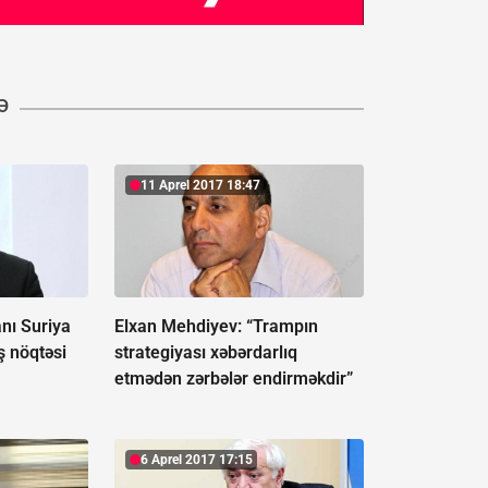
Ə
11 Aprel 2017 18:47
nı Suriya
Elxan Mehdiyev: “Trampın
 nöqtəsi
strategiyası xəbərdarlıq
etmədən zərbələr endirməkdir”
6 Aprel 2017 17:15