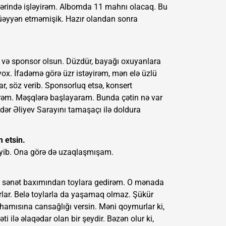
zərində işləyirəm. Albomda 11 mahnı olacaq. Bu
 müəyyən etməmişik. Hazır olandan sonra
r və sponsor olsun. Düzdür, bayağı oxuyanlara
yox. İfadəmə görə üzr istəyirəm, mən elə üzlü
r, söz verib. Sponsorluq etsə, konsert
ərəm. Məşqlərə başlayaram. Bunda çətin nə var
eydər Əliyev Sarayını tamaşaçı ilə doldura
m etsin.
əyib. Ona görə də uzaqlaşmışam.
sırf sənət baxımından toylara gedirəm. O mənada
rlar. Belə toylarla da yaşamaq olmaz. Şükür
 hamısına cansağlığı versin. Məni qoymurlar ki,
ti ilə əlaqədar olan bir şeydir. Bəzən olur ki,