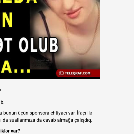
"
ib.
ma bunun üçün sponsora ehtiyacı var. İfaçı ilə
lı da suallarımıza da cavab almağa çalışdıq.
iklər var?