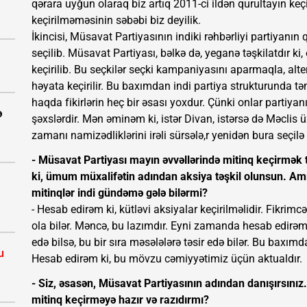
qərara uyğun olaraq biz artıq 2011-ci ildən qurultayın keçi
keçirilməməsinin səbəbi biz deyilik.
İkincisi, Müsavat Partiyasının indiki rəhbərliyi partiyanın
seçilib. Müsavat Partiyası, bəlkə də, yeganə təşkilatdır ki,
keçirilib. Bu seçkilər seçki kampaniyasını aparmaqla, altern
həyata keçirilir. Bu baxımdan indi partiya strukturunda tə
haqda fikirlərin heç bir əsası yoxdur. Çünki onlar partiyanı
ə
şəxslərdir. Mən əminəm ki, istər Divan, istərsə də Məclis ü
zamanı namizədliklərini irəli sürsələ,r yenidən bura seçilə 
- Müsavat Partiyası mayın əvvəllərində mitinq keçirmək t
ki, ümum müxalifətin adından aksiya təşkil olunsun. A
mitinqlər indi gündəmə gələ bilərmi?
- Hesab edirəm ki, kütləvi aksiyalar keçirilməlidir. Fikrim
ola bilər. Məncə, bu lazımdır. Eyni zamanda hesab edirəm 
edə bilsə, bu bir sıra məsələlərə təsir edə bilər. Bu baxım
u
Hesab edirəm ki, bu mövzu cəmiyyətimiz üçün aktualdır.
- Siz, əsasən, Müsavat Partiyasının adından danışırsınız
mitinq keçirməyə hazır və razıdırmı?