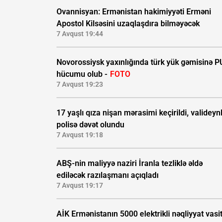
Ovannisyan: Ermənistan hakimiyyəti Erməni
Apostol Kilsəsini uzaqlaşdıra bilməyəcək
7 Avqust 19:44
Novorossiysk yaxınlığında türk yük gəmisinə 
hücumu olub -
FOTO
7 Avqust 19:23
17 yaşlı qıza nişan mərasimi keçirildi, valideynl
polisə dəvət olundu
7 Avqust 19:18
ABŞ-nin maliyyə naziri İranla tezliklə əldə
ediləcək razılaşmanı açıqladı
7 Avqust 19:17
AİK Ermənistanın 5000 elektrikli nəqliyyat vasi