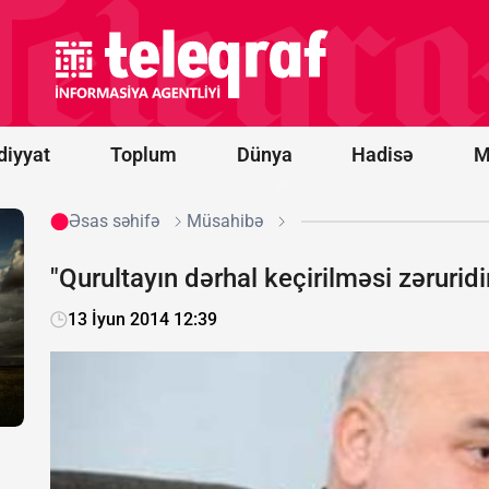
Novorossiysk
yaxınlığında
türk yük
gəmisinə
PUA hücumu
olub -
FOTO
diyyat
Toplum
Dünya
Hadisə
M
Əsas səhifə
Müsahibə
"Qurultayın dərhal keçirilməsi zəruri
13 İyun 2014 12:39