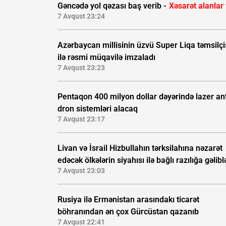
Gəncədə yol qəzası baş verib -
Xəsarət alanlar
7 Avqust 23:24
Azərbaycan millisinin üzvü Super Liqa təmsilçi
ilə rəsmi müqavilə imzaladı
7 Avqust 23:23
Pentaqon 400 milyon dollar dəyərində lazer ant
dron sistemləri alacaq
7 Avqust 23:17
Livan və İsrail Hizbullahın tərksilahına nəzarət
edəcək ölkələrin siyahısı ilə bağlı razılığa gəlibl
7 Avqust 23:03
Rusiya ilə Ermənistan arasındakı ticarət
böhranından ən çox Gürcüstan qazanıb
7 Avqust 22:41