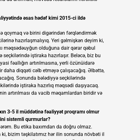
aliyyətində əsas hədəf kimi 2015-ci ildə
üzə qoymaq və birini digərindən fərqləndirmək
lərinə hazırlaşmalıyıq. Yeri gəlmişkən deyim ki,
rakı məqsədəuyğun olduğuna dair qərar qəbul
 seçkilərində iştiraka hazırlaşır. Beləcə, biz bu
asi fəallığın artırılmasına, yerli özünüidarə
ir daha diqqəti cəlb etməyə çalışacağıq. Əlbəttə,
acağıq. Sonunda bələdiyyə seçkilərində
çkilərində iştiraka hazırlıq məqsədi daşıyacaq.
inin artırılması da vacib məqamlardan biridir və
axın 3-5 il müddətinə fəaliyyət proqramı olmur
ini sistemli qurmurlar?
ilmərəm. Bu etika baxımdan da doğru olmaz.
i, bizim təşkilatımız hər ilin sonunda növbəti il