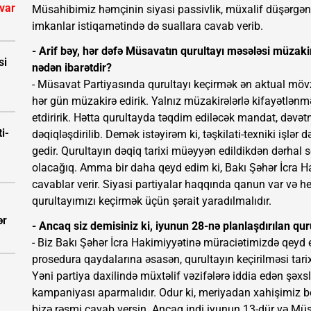
 var
Müsahibimiz həmçinin siyasi passivlik, müxalif düşərg
imkanlar istiqamətində də suallara cavab verib.
- Arif bəy, hər dəfə Müsavatın qurultayı məsələsi müzak
si
nədən ibarətdir?
- Müsavat Partiyasında qurultayı keçirmək ən aktual mövz
hər gün müzakirə edirik. Yalnız müzakirələrlə kifayətlənmə
etdiririk. Hətta qurultayda təqdim ediləcək mandat, dəvətn
i-
dəqiqləşdirilib. Demək istəyirəm ki, təşkilati-texniki işlər 
gedir. Qurultayın dəqiq tarixi müəyyən edildikdən dərhal s
olacağıq. Amma bir daha qeyd edim ki, Bakı Şəhər İcra 
cavablar verir. Siyasi partiyalar haqqında qanun var və h
qurultayımızı keçirmək üçün şərait yaradılmalıdır.
ər
- Ancaq siz demisiniz ki, iyunun 28-nə planlaşdırılan quru
- Biz Bakı Şəhər İcra Hakimiyyətinə müraciətimizdə qeyd e
prosedura qaydalarına əsasən, qurultayın keçirilməsi tari
Yəni partiya daxilində müxtəlif vəzifələrə iddia edən şəxslə
kampaniyası aparmalıdır. Odur ki, meriyadan xahişimiz bel
bizə rəsmi cavab versin. Ancaq indi iyunun 13-dür və Mü