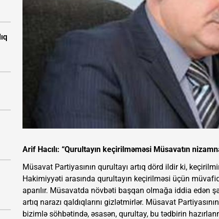
ıq
Arif Hacılı: “Qurultayın keçirilməməsi Müsavatın nizam
Müsavat Partiyasının qurultayı artıq dörd ildir ki, keçirilmi
Hakimiyyəti arasında qurultayın keçirilməsi üçün müvafiq
aparılır. Müsavatda növbəti başqan olmağa iddia edən şə
artıq narazı qaldıqlarını gizlətmirlər. Müsavat Partiyasının
bizimlə söhbətində, əsasən, qurultay, bu tədbirin hazırla