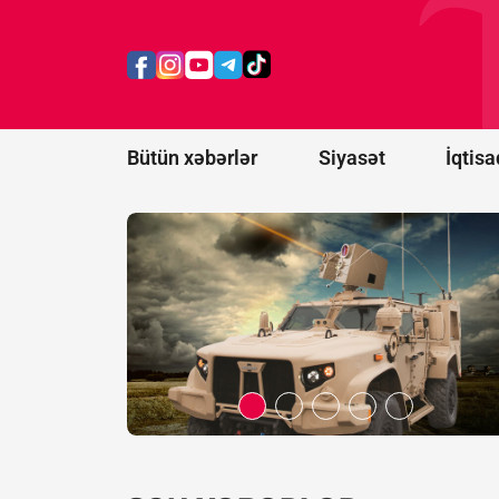
dollar
dəyərində
lazer
anti-dron
sistemləri
alacaq
Bütün xəbərlər
Siyasət
İqtisa