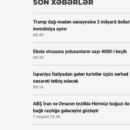
SON XƏBƏRLƏR
Tramp dağ-mədən sənayesinə 3 milyard dollarl
investisiya ayırır
00:49
Ebola virusuna yoluxanların sayı 4000-i keçib
00:33
İspaniya İtaliyadan gələn turistlər üçün sərhəd
nəzarəti tətbiq edəcək
00:16
ABŞ İran və Omanın tezliklə Hörmüz boğazı ilə
bağlı razılığa gələcəyini gözləyir
7 Avqust 23:46