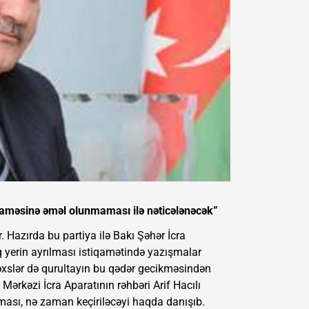
naməsinə əməl olunmaması ilə nəticələnəcək”
r. Hazırda bu partiya ilə Bakı Şəhər İcra
 yerin ayrılması istiqamətində yazışmalar
xslər də qurultayın bu qədər gecikməsindən
 Mərkəzi İcra Aparatının rəhbəri Arif Hacılı
nması, nə zaman keçiriləcəyi haqda danışıb.