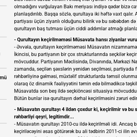
olmadığını vurğulayan Bakı meriyası indiyə qədər bizə ca
planlaşdırılıb. Başqa sözlə, qurultaya iki həftə vaxt qal
partiyası üçün ziyanlı olduğunu bilirik və bu səbəbdən
qurultayın baş tutması üçün ciddi addımlar atmağı planlaş
- Qurultayın keçirilməməsi Müsavata hansı ziyanlar vuru
- Əvvəla, qurultayın keçirilməməsi Müsavatın nizamnamə
ı
İkincisi, bu partiyanın bir çox strukturlarında seçkilər keçir
mövcuddur. Partiyanın Məclisində, Divanında, Mərkəzi Nəz
zamanda, seçilən şəxslərin yenidən seçilməsi, partiyada fəa
rəhbərliyinə gəlməsi, müxtəlif strukturlarda təmsil olunma
ümü
olaraq öz dinamik fəaliyyətini təmin edə bilmədikcə təşki
Müsavatda son beş ildə seçkiöncəsi situasiya mövcuddur
Bütün bunlar isə qurultayın dərhal keçirilməsini zəruri edir
- Müsavatın qurultayı 4 ildən çoxdur ki, keçirilmir və bu 
rəhbərliyi qeyri, legitimdir...
- Müsavatın qurultayı 2010-cu ildə keçirilməli idi. Ancaq b
keçiriləcəyini əsas götürərək bu ali tədbirin 2011-ci ilin 