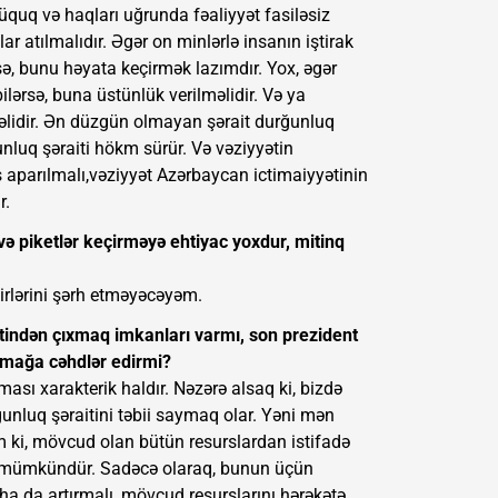
üquq və haqları uğrunda fəaliyyət fasiləsiz
r atılmalıdır. Əgər on minlərlə insanın iştirak
ə, bunu həyata keçirmək lazımdır. Yox, əgər
ə bilərsə, buna üstünlük verilməlidir. Və ya
məlidir. Ən düzgün olmayan şərait durğunluq
unluq şəraiti hökm sürür. Və vəziyyətin
aparılmalı,vəziyyət Azərbaycan ictimaiyyətinin
r.
ə piketlər keçirməyə ehtiyac yoxdur, mitinq
kirlərini şərh etməyəcəyəm.
ətindən çıxmaq imkanları varmı, son prezident
xmağa cəhdlər edirmi?
ası xarakterik haldır. Nəzərə alsaq ki, bizdə
ğunluq şəraitini təbii saymaq olar. Yəni mən
 ki, mövcud olan bütün resurslardan istifadə
aq mümkündür. Sadəcə olaraq, bunun üçün
a da artırmalı, mövcud resurslarını hərəkətə