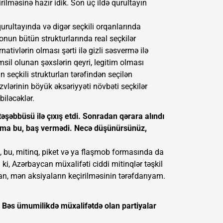
rilməsinə hazır idik. Son üç ildə qurultayın
 qurultayında və digər seçkili orqanlarında
 onun bütün strukturlarında real seçkilər
ativlərin olması şərti ilə gizli səsvermə ilə
msil olunan şəxslərin qeyri, legitim olması
n seçkili strukturları tərəfindən seçilən
zvlərinin böyük əksəriyyəti növbəti seçkilər
biləcəklər.
əşəbbüsü ilə çıxış etdi. Sonradan qərara alındı
mma bu, baş vermədi. Necə düşünürsünüz,
cə, bu, mitinq, piket və ya flaşmob formasında da
ki, Azərbaycan müxalifəti ciddi mitinqlər təşkil
dan, mən aksiyaların keçirilməsinin tərəfdarıyam.
. Bəs ümumilikdə müxalifətdə olan partiyalar