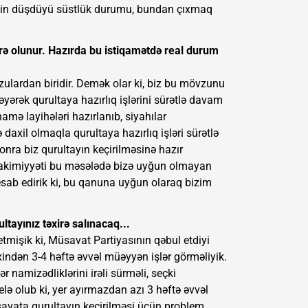
ənin düşdüyü süstlük durumu, bundan çıxmaq
irə olunur. Hazırda bu istiqamətdə real durum
ulardan biridir. Demək olar ki, biz bu mövzunu
yərək qurultaya hazırlıq işlərini sürətlə davam
amə layihələri hazırlanıb, siyahılar
də daxil olmaqla qurultaya hazırlıq işləri sürətlə
onra biz qurultayın keçirilməsinə hazır
Hakimiyyəti bu məsələdə bizə uyğun olmayan
esab edirik ki, bu qanuna uyğun olaraq bizim
ltayınız təxirə salınacaq...
tmişik ki, Müsavat Partiyasının qəbul etdiyi
xindən 3-4 həftə əvvəl müəyyən işlər görməliyik.
r namizədliklərini irəli sürməli, seçki
ə olub ki, yer ayırmazdan azı 3 həftə əvvəl
savata qurultayın keçirilməsi üçün problem