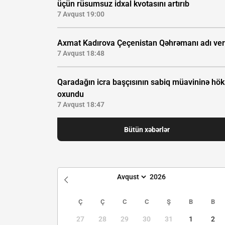
üçün rüsumsuz idxal kvotasını artırıb
7 Avqust 19:00
Axmat Kadırova Çeçenistan Qəhrəmanı adı veri
7 Avqust 18:48
Qaradağın icra başçısının sabiq müavininə hö
oxundu
7 Avqust 18:47
Bütün xəbərlər
Ç
Ç
C
C
Ş
B
B
27
28
29
30
31
1
2