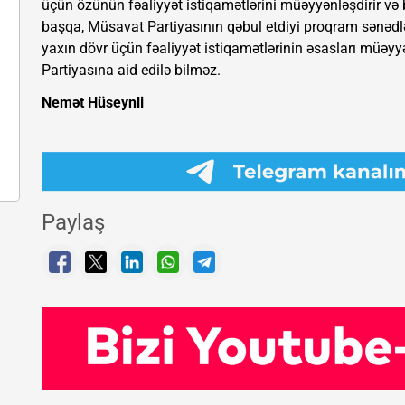
üçün özünün fəaliyyət istiqamətlərini müəyyənləşdirir və
başqa, Müsavat Partiyasının qəbul etdiyi proqram sənədl
yaxın dövr üçün fəaliyyət istiqamətlərinin əsasları müəyyən
Partiyasına aid edilə bilməz.
Nemət Hüseynli
Paylaş