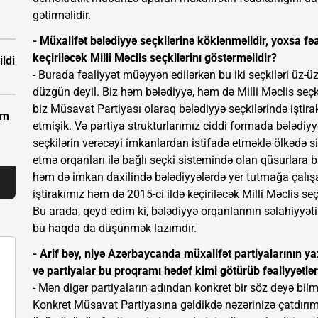
gətirməlidir.
- Müxalifət bələdiyyə seçkilərinə köklənməlidir, yoxsa fə
keçiriləcək Milli Məclis seçkilərinı göstərməlidir?
ldi
- Burada fəaliyyət müəyyən edilərkən bu iki seçkiləri üz-
düzgün deyil. Biz həm bələdiyyə, həm də Milli Məclis seçki
biz Müsavat Partiyası olaraq bələdiyyə seçkilərində işti
km
etmişik. Və partiya strukturlarımız ciddi formada bələdiyyə
seçkilərin verəcəyi imkanlardan istifadə etməklə ölkədə siy
etmə orqanları ilə bağlı seçki sistemində olan qüsurlara b
həm də imkan daxilində bələdiyyələrdə yer tutmağa çalış
iştirakımız həm də 2015-ci ildə keçiriləcək Milli Məclis se
Bu arada, qeyd edim ki, bələdiyyə orqanlarının səlahiyyət
bu haqda da düşünmək lazımdır.
- Arif bəy, niyə Azərbaycanda müxalifət partiyalarının y
və partiyalar bu proqramı hədəf kimi götürüb fəaliyyətlər
- Mən digər partiyaların adından konkret bir söz deyə b
Konkret Müsavat Partiyasına gəldikdə nəzərinizə çatdırım k