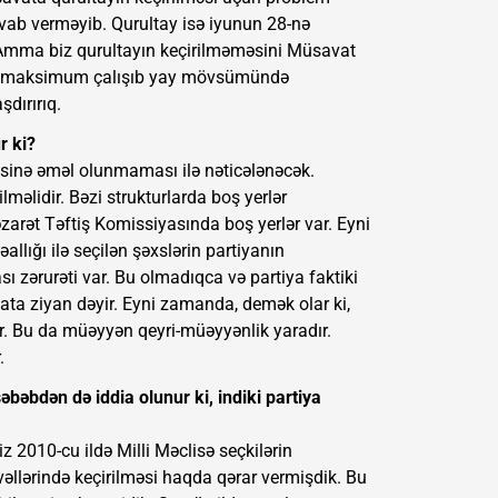
vab verməyib. Qurultay isə iyunun 28-nə
ır. Amma biz qurultayın keçirilməməsini Müsavat
 də maksimum çalışıb yay mövsümündə
dırırıq.
r ki?
sinə əməl olunmaması ilə nəticələnəcək.
ilməlidir. Bəzi strukturlarda boş yerlər
arət Təftiş Komissiyasında boş yerlər var. Eyni
llığı ilə seçilən şəxslərin partiyanın
sı zərurəti var. Bu olmadıqca və partiya faktiki
lata ziyan dəyir. Eyni zamanda, demək olar ki,
. Bu da müəyyən qeyri-müəyyənlik yaradır.
.
səbəbdən də iddia olunur ki, indiki partiya
iz 2010-cu ildə Milli Məclisə seçkilərin
əvvəllərində keçirilməsi haqda qərar vermişdik. Bu