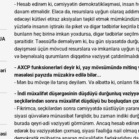
- Hesab edirəm ki, cəmiyyətin demokratikləşməsi, insan h
davam etməlidir. Eləcə də, resurslara uyğun olaraq addımla
edəcəyi kütləvi etiraz aksiyaları təşkil etmək mümkündürs
yüzlərlə insanın iştirakı ilə piket və digər tədbirlər keçiril
bunların heç birinə imkan yoxdursa, digər tədbirlər seçil
PUA
şəraitidir. Təəssüflə deməliyəm ki, bu gün siyasətdə durğ
dəyişməsi üçün mövcud resurslara və imkanlara uyğun iş 
və beynəlxalq qurumların diqqətinə vəziyyət çatdırılmalıdı
- AXCP funksionerləri deyir ki, yay mövsümündə mitinq v
əri
məsələsi payızda müzakirə edilə bilər...
- Mən bu mövqe ilə tanış deyiləm. Və əlbəttə ki, onların fi
- İndi müxalifət düşərgəsinin düşdüyü durğunluq vəziyy
seçkilərindən sonra müxalifət düşdüyü bu boşluqdan çı
- Fikrimcə, seçkilərdən sonra cəmiyyətdə süstlüyün yaranm
siyasi qüvvələrə münasibət fərqlidir, bu zaman indiki dur
burada qeyri-adi vəziyyəti görmürəm. Ancaq hesab edirəm
edərək bu vəziyyətdən çıxmaq, siyasi fəallığa nail olm
təsi
demokratik mübarizə aparan müxalifətin fədakarlığını dah