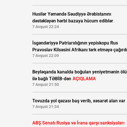
Husilər Yəməndə Səudiyyə Ərəbistanını
dəstəkləyən hərbi bazaya hücum ediblər
7 Avqust 22:24
İsgəndəriyyə Patriarxlığının yepiskopu Rus
Pravoslav Kilsəsini Afrikanı tərk etməyə çağırd
7 Avqust 22:09
Beyləqanda kanalda boğulan yeniyetmənin öl
ilə bağlı TƏBİB-dən
AÇIQLAMA
7 Avqust 21:50
Tovuzda yol qəzası baş verib, xəsarət alan var
7 Avqust 21:34
ABŞ Senatı Rusiya və İrana qarşı sanksiyaları