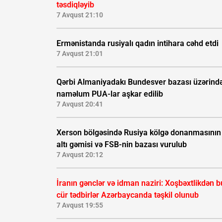
təsdiqləyib
7 Avqust 21:10
Ermənistanda rusiyalı qadın intihara cəhd etdi
7 Avqust 21:01
Qərbi Almaniyadakı Bundesver bazası üzərind
naməlum PUA-lar aşkar edilib
7 Avqust 20:41
Xerson bölgəsində Rusiya kölgə donanmasının
altı gəmisi və FSB-nin bazası vurulub
7 Avqust 20:12
İranın gənclər və idman naziri: Xoşbəxtlikdən b
cür tədbirlər Azərbaycanda təşkil olunub
7 Avqust 19:55