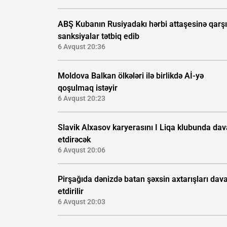
ABŞ Kubanın Rusiyadakı hərbi attaşesinə qarşı
sanksiyalar tətbiq edib
6 Avqust 20:36
Moldova Balkan ölkələri ilə birlikdə Aİ-yə
qoşulmaq istəyir
6 Avqust 20:23
Slavik Alxasov karyerasını I Liqa klubunda da
etdirəcək
6 Avqust 20:06
Pirşağıda dənizdə batan şəxsin axtarışları da
etdirilir
6 Avqust 20:03