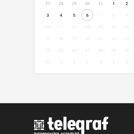
27
28
29
30
31
1
2
3
4
5
6
7
8
9
10
11
12
13
14
15
16
17
18
19
20
21
22
23
24
25
26
27
28
29
30
31
1
2
3
4
5
6