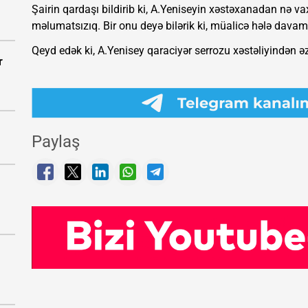
Şairin qardaşı bildirib ki, A.Yeniseyin xəstəxanadan nə v
məlumatsızıq. Bir onu deyə bilərik ki, müalicə hələ davam 
Qeyd edək ki, A.Yenisey qaraciyər serrozu xəstəliyindən əz
r
Paylaş