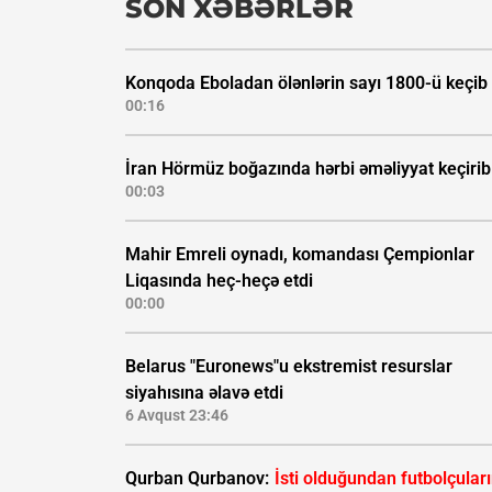
SON XƏBƏRLƏR
Konqoda Eboladan ölənlərin sayı 1800-ü keçib
00:16
İran Hörmüz boğazında hərbi əməliyyat keçirib
00:03
Mahir Emreli oynadı, komandası Çempionlar
Liqasında heç-heçə etdi
00:00
Belarus "Euronews"u ekstremist resurslar
siyahısına əlavə etdi
6 Avqust 23:46
Qurban Qurbanov:
İsti olduğundan futbolçular