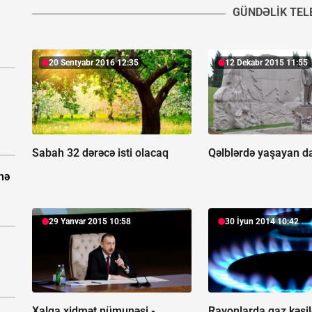
GÜNDƏLIK TEL
20 Sentyabr 2016 12:35
12 Dekabr 2015 11:55
Sabah 32 dərəcə isti olacaq
Qəlblərdə yaşayan da
nə
29 Yanvar 2015 10:58
30 İyun 2014 10:42
Xalqa xidmət nümunəsi -
Rayonlarda qaz kəsi