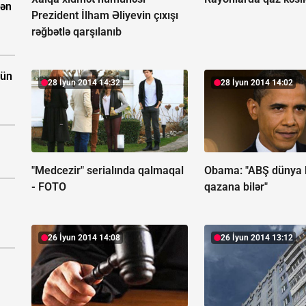
dən
Prezident İlham Əliyevin çıxışı
rəğbətlə qarşılanıb
çün
28 İyun 2014 14:32
28 İyun 2014 14:02
"Medcezir" serialında qalmaqal
Obama: "ABŞ dünya
- FOTO
qazana bilər"
26 İyun 2014 14:08
26 İyun 2014 13:12