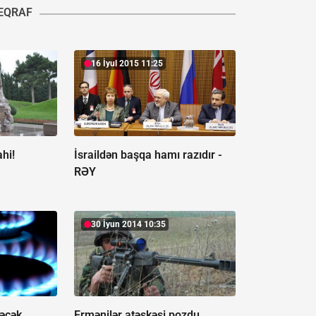
EQRAF
16 İyul 2015 11:25
hi!
İsraildən başqa hamı razıdır -
RƏY
30 İyun 2014 10:35
ləcək
Ermənilər atəşkəsi pozdu