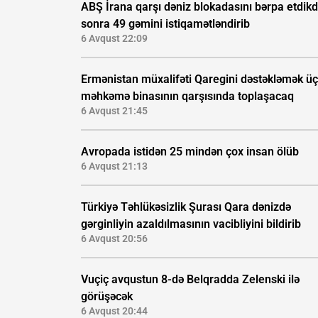
ABŞ İrana qarşı dəniz blokadasını bərpa etdik
sonra 49 gəmini istiqamətləndirib
6 Avqust 22:09
Ermənistan müxalifəti Qaregini dəstəkləmək ü
məhkəmə binasının qarşısında toplaşacaq
6 Avqust 21:45
Avropada istidən 25 mindən çox insan ölüb
6 Avqust 21:13
Türkiyə Təhlükəsizlik Şurası Qara dənizdə
gərginliyin azaldılmasının vacibliyini bildirib
6 Avqust 20:56
Vuçiç avqustun 8-də Belqradda Zelenski ilə
görüşəcək
6 Avqust 20:44