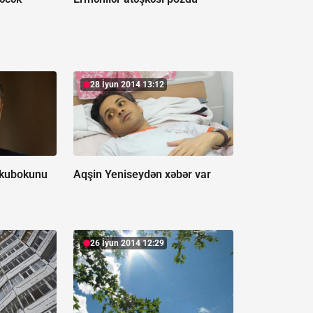
28 İyun 2014 13:12
 kubokunu
Aqşin Yeniseydən xəbər var
26 İyun 2014 12:29