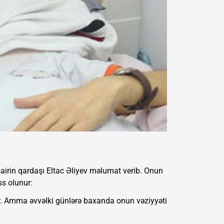
şairin qardaşı Eltac Əliyev məlumat verib. Onun
ss olunur:
ir. Amma əvvəlki günlərə baxanda onun vəziyyəti