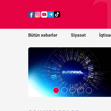
Belarus
"Euronews"u
ekstremist
resurslar
siyahısına
əlavə etdi
Bütün xəbərlər
Siyasət
İqtisa