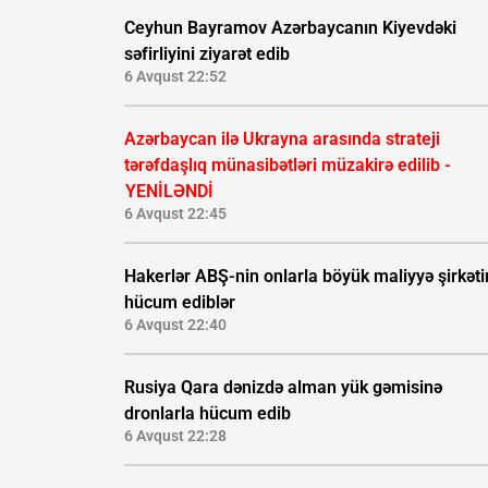
Ceyhun Bayramov Azərbaycanın Kiyevdəki
səfirliyini ziyarət edib
6 Avqust 22:52
Azərbaycan ilə Ukrayna arasında strateji
tərəfdaşlıq münasibətləri müzakirə edilib -
YENİLƏNDİ
6 Avqust 22:45
Hakerlər ABŞ-nin onlarla böyük maliyyə şirkəti
hücum ediblər
6 Avqust 22:40
Rusiya Qara dənizdə alman yük gəmisinə
dronlarla hücum edib
6 Avqust 22:28