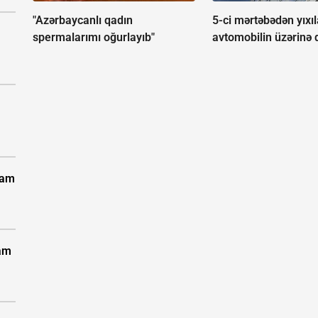
"Azərbaycanlı qadın
5-ci mərtəbədən yıxı
spermalarımı oğurlayıb"
avtomobilin üzərinə
vam
vam