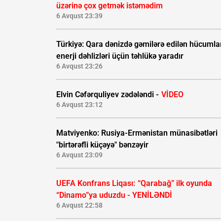
üzərinə çox getmək istəmədim
6 Avqust 23:39
Türkiyə: Qara dənizdə gəmilərə edilən hücumla
enerji dəhlizləri üçün təhlükə yaradır
6 Avqust 23:26
Elvin Cəfərquliyev zədələndi -
VİDEO
6 Avqust 23:12
Matviyenko: Rusiya-Ermənistan münasibətləri
"birtərəfli küçəyə" bənzəyir
6 Avqust 23:09
UEFA Konfrans Liqası:
“Qarabağ” ilk oyunda
“Dinamo”ya uduzdu - YENİLƏNDİ
6 Avqust 22:58