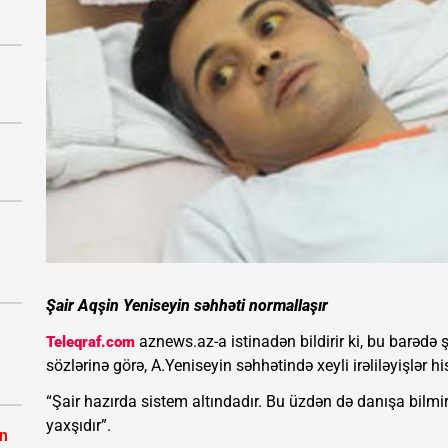
Şair Aqşin Yeniseyin səhhəti normallaşır
aznews.az-a istinadən bildirir ki, bu barədə 
Teleqraf.com
sözlərinə görə, A.Yeniseyin səhhətində xeyli irəliləyişlər hi
“Şair hazırda sistem altındadır. Bu üzdən də danışa bilm
yaxşıdır”.
ın