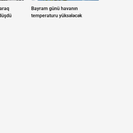
laraq
Bayram günü havanın
 düşdü
temperaturu yüksələcək