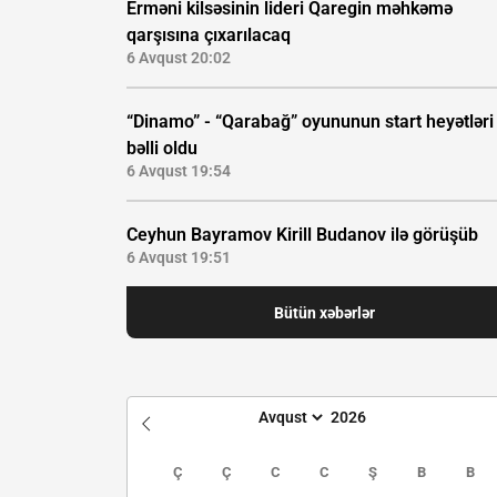
Erməni kilsəsinin lideri Qaregin məhkəmə
qarşısına çıxarılacaq
6 Avqust 20:02
“Dinamo” - “Qarabağ” oyununun start heyətləri
bəlli oldu
6 Avqust 19:54
Ceyhun Bayramov Kirill Budanov ilə görüşüb
6 Avqust 19:51
Bütün xəbərlər
Ç
Ç
C
C
Ş
B
B