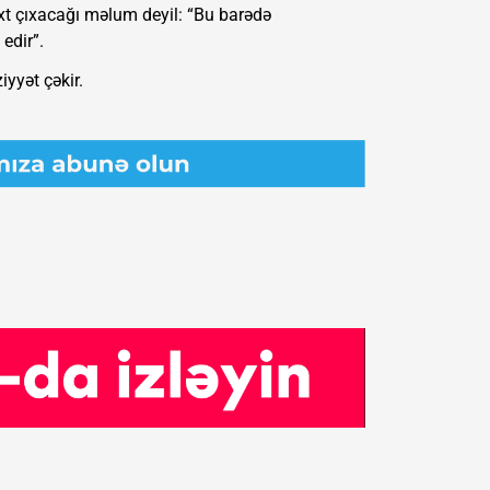
axt çıxacağı məlum deyil: “Bu barədə
edir”.
iyyət çəkir.