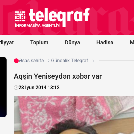
-
“Qarabağ”
oyununun
start
heyətləri
bəlli oldu
diyyat
Toplum
Dünya
Hadisə
M
Əsas səhifə
Gündəlik Teleqraf
Aqşin Yeniseydən xəbər var
28 İyun 2014 13:12