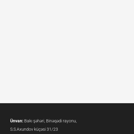
Ünvan:
Bakı şəhəri, Binəqədi rayonu,
S.S.Axundov küçəsi 31/23