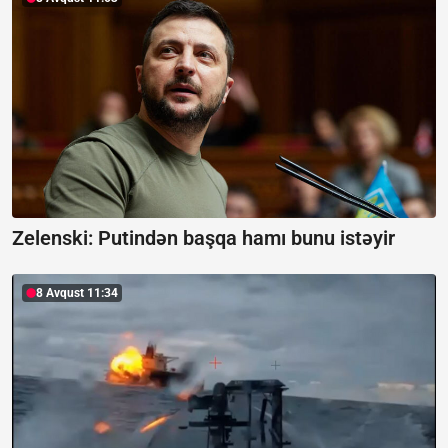
Zelenski:
Putindən başqa hamı bunu istəyir
8 Avqust 11:34