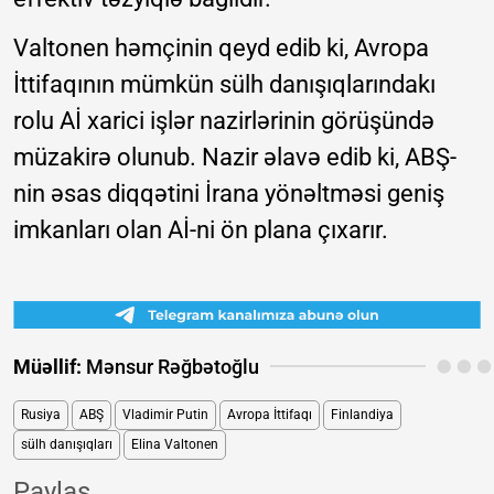
Valtonen həmçinin qeyd edib ki, Avropa
İttifaqının mümkün sülh danışıqlarındakı
rolu Aİ xarici işlər nazirlərinin görüşündə
müzakirə olunub. Nazir əlavə edib ki, ABŞ-
nin əsas diqqətini İrana yönəltməsi geniş
imkanları olan Aİ-ni ön plana çıxarır.
Müəllif:
Mənsur Rəğbətoğlu
Rusiya
ABŞ
Vladimir Putin
Avropa İttifaqı
Finlandiya
sülh danışıqları
Elina Valtonen
Paylaş