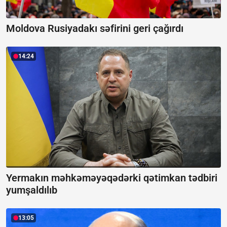
Moldova Rusiyadakı səfirini geri çağırdı
14:24
Yermakın məhkəməyəqədərki qətimkan tədbiri
yumşaldılıb
13:05