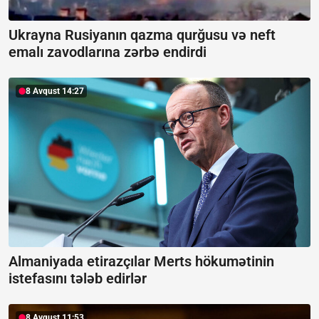
Ukrayna Rusiyanın qazma qurğusu və neft
emalı zavodlarına zərbə endirdi
8 Avqust 14:27
Almaniyada etirazçılar Merts hökumətinin
istefasını tələb edirlər
8 Avqust 11:53