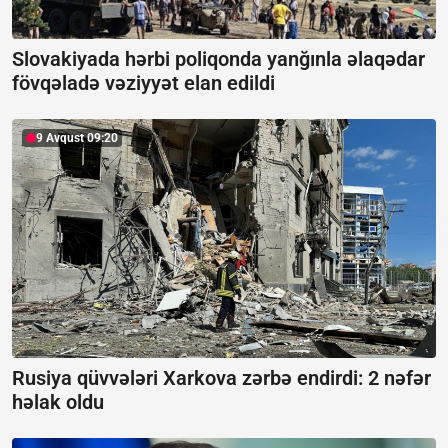
Slovakiyada hərbi poliqonda yanğınla əlaqədar
fövqəladə vəziyyət elan edildi
9 Avqust 09:20
Rusiya qüvvələri Xarkova zərbə endirdi:
2 nəfər
həlak oldu