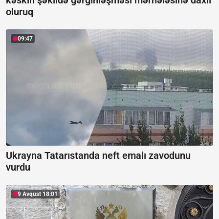
oluruq
09:47
Ukrayna Tatarıstanda neft emalı zavodunu
vurdu
9 Avqust 18:01