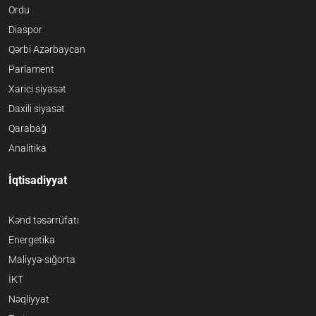
Ordu
Diaspor
Qərbi Azərbaycan
Parlament
Xarici siyasət
Daxili siyasət
Qarabağ
Analitika
İqtisadiyyat
Kənd təsərrüfatı
Energetika
Maliyyə-sığorta
İKT
Nəqliyyat