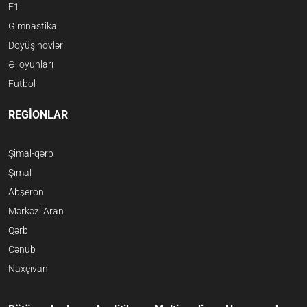
F1
Gimnastika
Döyüş növləri
Əl oyunları
Futbol
REGİONLAR
Şimal-qərb
Şimal
Abşeron
Mərkəzi Aran
Qərb
Cənub
Naxçıvan