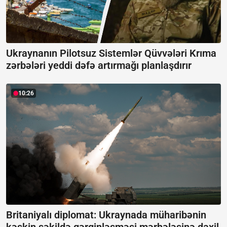
Ukraynanın Pilotsuz Sistemlər Qüvvələri Krıma
zərbələri yeddi dəfə artırmağı planlaşdırır
10:26
Britaniyalı diplomat: Ukraynada müharibənin
kəskin şəkildə gərginləşməsi mərhələsinə daxil