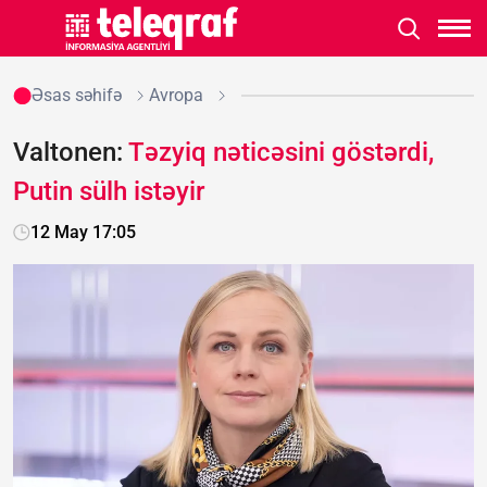
Əsas səhifə
Avropa
Valtonen:
Təzyiq nəticəsini göstərdi,
Putin sülh istəyir
12 May 17:05