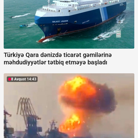
Türkiyə Qara dənizdə ticarət gəmilərinə
məhdudiyyətlər tətbiq etməyə başladı
8 Avqust 14:43