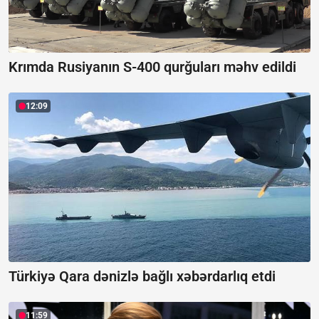
Krımda Rusiyanın S-400 qurğuları məhv edildi
12:09
Türkiyə Qara dənizlə bağlı xəbərdarlıq etdi
11:59