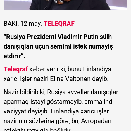
BAKI, 12 may.
TELEQRAF
“Rusiya Prezidenti Vladimir Putin sülh
danışıqları üçün səmimi istək nümayiş
etdirir”.
Teleqraf
xəbər verir ki, bunu Finlandiya
xarici işlər naziri Elina Valtonen deyib.
Nazir bildirib ki, Rusiya əvvəllər danışıqlar
aparmaq istəyi göstərməyib, amma indi
vəziyyət dəyişib. Finlandiya xarici işlər
nazirinin sözlərinə görə, bu, Avropadan
effektiv təzyiqlə bağlıdır.