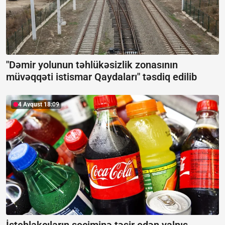
"Dəmir yolunun təhlükəsizlik zonasının
müvəqqəti istismar Qaydaları" təsdiq edilib
4 Avqust 18:09
İstehlakçıların seçiminə təsir edən yalnış