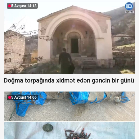
5 Avqust 14:13
Doğma torpağında xidmət edən gəncin bir günü
5 Avqust 14:06