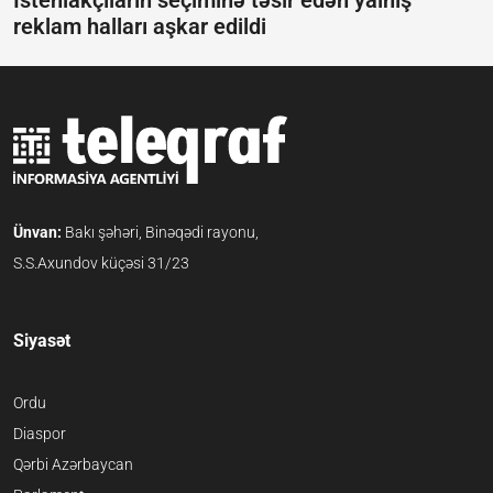
reklam halları aşkar edildi
Ünvan:
Bakı şəhəri, Binəqədi rayonu,
S.S.Axundov küçəsi 31/23
Siyasət
Ordu
Diaspor
Qərbi Azərbaycan