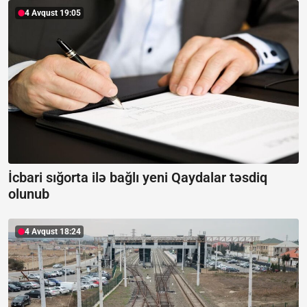
4 Avqust 19:05
İcbari sığorta ilə bağlı yeni Qaydalar təsdiq
olunub
4 Avqust 18:24