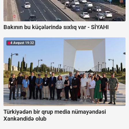
Bakının bu küçələrində sıxlıq var -
SİYAHI
4 Avqust 19:32
Türkiyədən bir qrup media nümayəndəsi
Xankəndidə olub