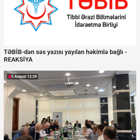
TƏBİB-dən səs yazısı yayılan həkimlə bağlı -
REAKSİYA
5 Avqust 12:39