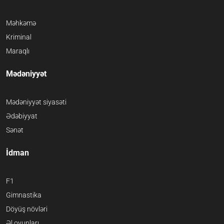
Məhkəmə
Kriminal
Maraqlı
Mədəniyyət
Mədəniyyət siyasəti
Ədəbiyyat
Sənət
İdman
F1
Gimnastika
Döyüş növləri
Əl oyunları