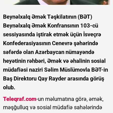
Beynəlxalq Əmək Təşkilatının (BƏT)
Beynəlxalq Əmək Konfransının 103-cü
sessiyasında iştirak etmək üçün İsveçrə
Konfederasiyasının Cenevrə şəhərində
səfərdə olan Azərbaycan nümayəndə
heyətinin rəhbəri, Əmək və əhalinin sosial
müdafiəsi naziri Səlim Müslümovla BƏT-in
Baş Direktoru Qay Rayder arasında görüş
olub.
Teleqraf.com
-un məlumatına görə, əmək,
məşğulluq və sosial müdafiə sahələrində