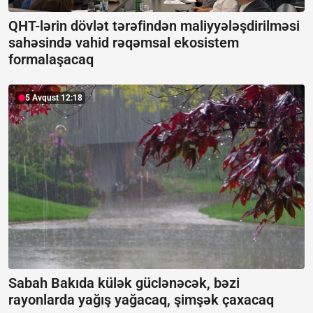
QHT-lərin dövlət tərəfindən maliyyələşdirilməsi
sahəsində vahid rəqəmsal ekosistem
formalaşacaq
5 Avqust 12:18
Sabah Bakıda külək güclənəcək, bəzi
rayonlarda yağış yağacaq, şimşək çaxacaq