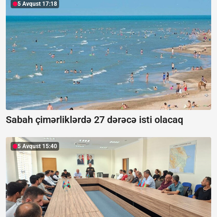
5 Avqust 17:18
Sabah çimərliklərdə 27 dərəcə isti olacaq
5 Avqust 15:40