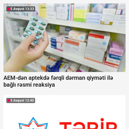
5 Avqust 13:33
AEM-dən aptekdə fərqli dərman qiyməti ilə
bağlı rəsmi reaksiya
5 Avqust 12:40