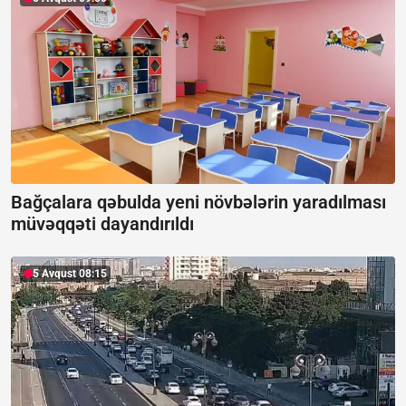
Bağçalara qəbulda yeni növbələrin yaradılması
müvəqqəti dayandırıldı
5 Avqust 08:15