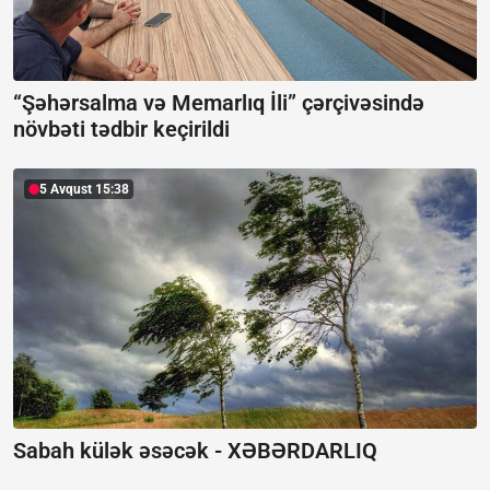
“Şəhərsalma və Memarlıq İli” çərçivəsində
növbəti tədbir keçirildi
5 Avqust 15:38
Sabah külək əsəcək -
XƏBƏRDARLIQ