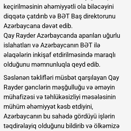
keçirilməsinin əhəmiyyətli ola biləcəyini
diqqətə çatdırıb və BƏT Baş direktorunu
Azərbaycana dəvət edib.
Qay Rayder Azərbaycanda aparılan uğurlu
islahatları və Azərbaycanın BƏT ilə
əlaqələrin inkişaf etdirilməsində maraqlı
olduğunu məmnunluqla qeyd edib.
Səslənən təklifləri müsbət qarşılayan Qay
Rayder gənclərin məşğulluğu və əməyin
mühafizəsi və təhlükəsizliyi məsələsinin
mühüm əhəmiyyət kəsb etdiyini,
Azərbaycanın bu sahədə gördüyü işlərin
təqdirəlayiq olduğunu bildirib və ölkəmizə