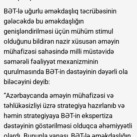
BƏT-lə uğurlu əməkdaşlıq təcrübəsinin
gələcəkdə bu əməkdaşlığın
genişləndirilməsi üçün mühüm stimul
olduğunu bildirən nazir xüsusən əməyin
mühafizəsi sahəsində milli müstəvidə
səmərəli fəaliyyət mexanizminin
qurulmasında BƏT-in dəstəyinin dəyərli ola
biləcəyini deyib:
“Azərbaycanda əməyin mühafizəsi və
təhlükəsizliyi üzrə strategiya hazırlanıb və
həmin strategiyaya BƏT-in ekspertiza
dəstəyinin göstərilməsi olduqca əhəmiyyətli
olardı. Bununla yanaşı, BƏT-lə əməkdaşlığın