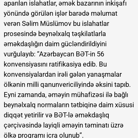
aparılan islahatlar, əmək bazarının inkişafı
yönündə görülən işlər barədə məlumat
verən Səlim Müslümov bu islahatlar
prosesində beynəlxalq təşkilatlarla
əməkdaşlığın daim gücləndirildiyini
vurğulayıb: “Azərbaycan BƏT-in 56
konvensiyasını ratifikasiya edib. Bu
konvensiyalardan irəli gələn yanaşmalar
ölkənin milli qanunvericiliyində əksini tapıb.
Eyni zamanda, əməyin mühafizəsi ilə bağlı
beynəlxalq normaların tətbiqinə daim xüsusi
diqqət yetirilir və BƏT-lə əməkdaşlıq
çərçivəsində layiqli əməyin təminatı üzrə
ölkə proqramı icra olunub”.