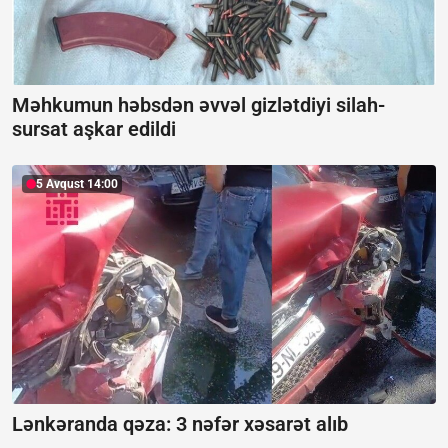
Məhkumun həbsdən əvvəl gizlətdiyi silah-
sursat aşkar edildi
5 Avqust 14:00
Lənkəranda qəza: 3 nəfər xəsarət alıb