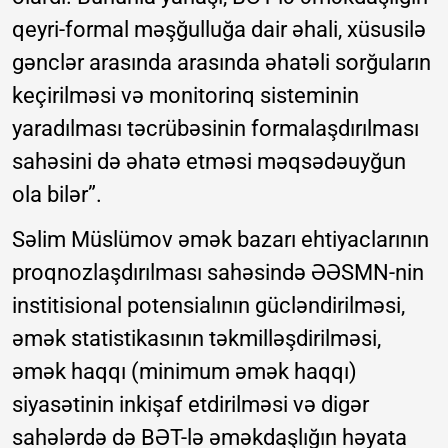
qeyri-formal məşğulluğa dair əhali, xüsusilə
gənclər arasında arasında əhatəli sorğuların
keçirilməsi və monitorinq sisteminin
yaradılması təcrübəsinin formalaşdırılması
sahəsini də əhatə etməsi məqsədəuyğun
ola bilər”.
Səlim Müslümov əmək bazarı ehtiyaclarının
proqnozlaşdırılması sahəsində ƏƏSMN-nin
institisional potensialının gücləndirilməsi,
əmək statistikasının təkmilləşdirilməsi,
əmək haqqı (minimum əmək haqqı)
siyasətinin inkişaf etdirilməsi və digər
sahələrdə də BƏT-lə əməkdaşlığın həyata