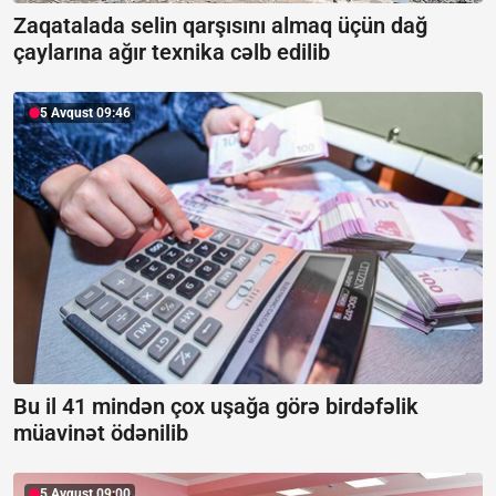
Zaqatalada selin qarşısını almaq üçün dağ
çaylarına ağır texnika cəlb edilib
5 Avqust 09:46
Bu il 41 mindən çox uşağa görə birdəfəlik
müavinət ödənilib
5 Avqust 09:00