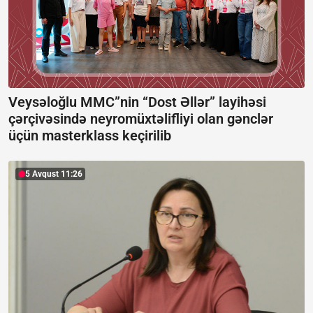
Veysəloğlu MMC”nin “Dost Əllər” layihəsi
çərçivəsində neyromüxtəlifliyi olan gənclər
üçün masterklass keçirilib
5 Avqust 11:26