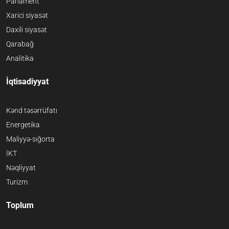
Parlament
Xarici siyasət
Daxili siyasət
Qarabağ
Analitika
İqtisadiyyat
Kənd təsərrüfatı
Energetika
Maliyyə-sığorta
İKT
Nəqliyyat
Turizm
Toplum