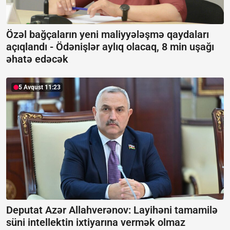
Özəl bağçaların yeni maliyyələşmə qaydaları
açıqlandı -
Ödənişlər aylıq olacaq, 8 min uşağı
əhatə edəcək
5 Avqust 11:23
Deputat Azər Allahverənov: Layihəni tamamilə
süni intellektin ixtiyarına vermək olmaz