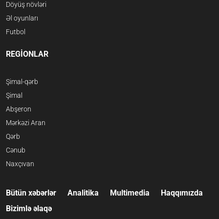
Döyüş növləri
Əl oyunları
Futbol
REGİONLAR
Şimal-qərb
Şimal
Abşeron
Mərkəzi Aran
Qərb
Cənub
Naxçıvan
Bütün xəbərlər
Analitika
Multimedia
Haqqımızda
Bizimlə əlaqə