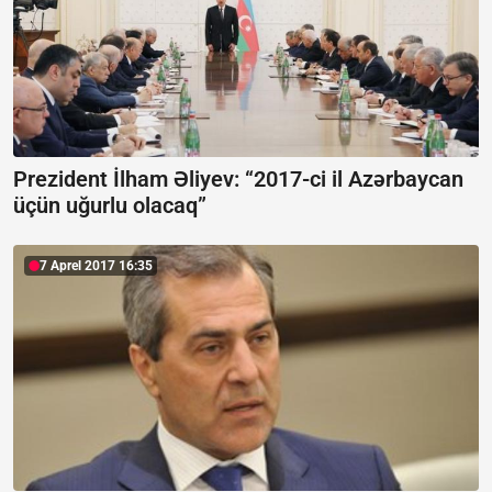
Prezident İlham Əliyev: “2017-ci il Azərbaycan
üçün uğurlu olacaq”
7 Aprel 2017 16:35