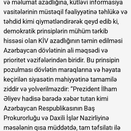
və məlumat azadlığına, kütləvi informasiya
vasitələrinin müstəqil fəaliyyətinə təhlükə və
təhdid kimi qiymətləndirərək qeyd edib ki,
demokratik prinsiplərin mühüm tərkib
hissəsi olan KİV azadlığının təmin edilməsi
Azərbaycan dövlətinin ali məqsədi və
prioritet vəzifələrindən biridir. Bu prinsipin
pozulması dövlətin maraqlarına və həyata
keçirilən siyasətin mahiyyətinə tamamilə
ziddir və yolverilməzdir: “Prezident İlham
Əliyev hadisə barədə xəbər tutan kimi
Azərbaycan Respublikasının Baş
Prokurorluğu və Daxili İşlər Nazirliyinə
məsələnin qısa müddətdə, tam təfsilatı ilə