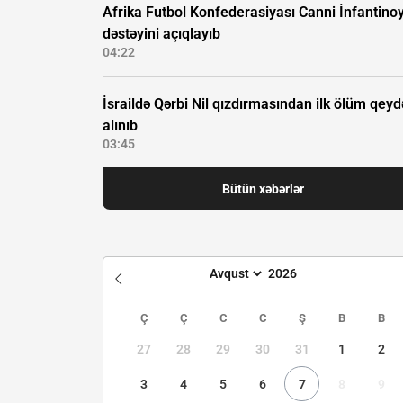
Afrika Futbol Konfederasiyası Canni İnfantino
dəstəyini açıqlayıb
04:22
İsraildə Qərbi Nil qızdırmasından ilk ölüm qeyd
alınıb
03:45
Bütün xəbərlər
Ç
Ç
C
C
Ş
B
B
27
28
29
30
31
1
2
3
4
5
6
7
8
9