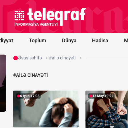
idxalına
15 faizlik
gömrük
rüsumu
tətbiq
edib
diyyat
Toplum
Dünya
Hadisə
M
Əsas səhifə
#ailə cinayəti
#AILƏ CINAYƏTI
6 İyun 17:03
13 May 19:22