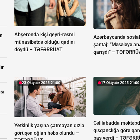
Abşeronda kişi qeyri-rəsmi
ın
Azərbaycanda sosial
münasibətdə olduğu qadını
şantaj: “Məsələyə a
döydü –
TƏFƏRRÜAT
qarışdı” –
TƏFƏRRÜ
ır
23 Oktyabr 2025 21:00
17 Oktyabr 2025 21:00
isi
Cəlilabadda məktəbd
Yetkinlik yaşına çatmayan qızla
qısqanclığa görə qan
görüşən oğlan həbs olundu –
baş verdi –
TƏFƏRR