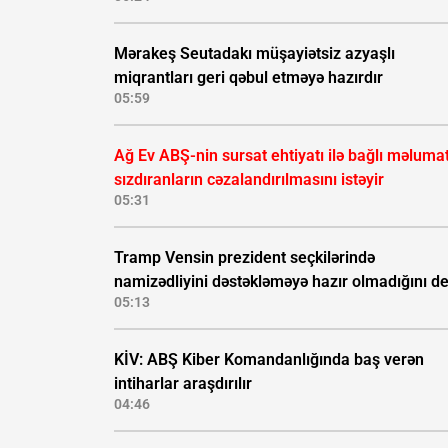
Mərakeş Seutadakı müşayiətsiz azyaşlı
miqrantları geri qəbul etməyə hazırdır
05:59
Ağ Ev ABŞ-nin sursat ehtiyatı ilə bağlı məluma
sızdıranların cəzalandırılmasını istəyir
05:31
Tramp Vensin prezident seçkilərində
namizədliyini dəstəkləməyə hazır olmadığını d
05:13
KİV: ABŞ Kiber Komandanlığında baş verən
intiharlar araşdırılır
04:46