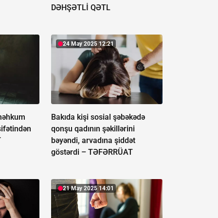
DƏHŞƏTLİ QƏTL
24 May 2025 12:21
 məhkum
Bakıda kişi sosial şəbəkədə
sifətindən
qonşu qadının şəkillərini
T
bəyəndi, arvadına şiddət
göstərdi –
TƏFƏRRÜAT
21 May 2025 14:01