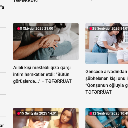
TƏFƏRRÜAT
"a
8 Oktyabr 2025 21:00
25 Sentyabr 2025 14:0
Ailəli kişi məktəbli qıza qarşı
Gəncədə arvadından
intim hərəkətlər etdi: “Bütün
şübhələnən kişi onu i
görüşlərdə...” –
TƏFƏRRÜAT
“Qonşunun oğluyla g
TƏFƏRRÜAT
15 Sentyabr 2025 14:01
12 Sentyabr 2025 10:4
ar