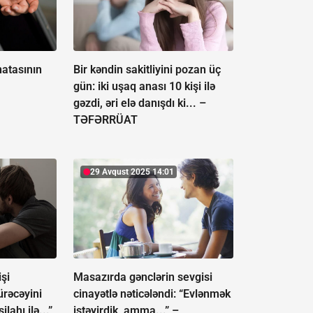
natasının
Bir kəndin sakitliyini pozan üç
gün: iki uşaq anası 10 kişi ilə
gəzdi, əri elə danışdı ki... –
TƏFƏRRÜAT
29 Avqust 2025 14:01
şi
Masazırda gənclərin sevgisi
rəcəyini
cinayətlə nəticələndi: “Evlənmək
ilahı ilə...”
istəyirdik, amma...” –