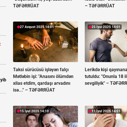
TƏFƏRRÜAT
–
TƏFƏRRÜAT
27 Avqust 2025 14:01
25 İyul 2025 14:01
t
Taksi sürücüsü işləyən falçı
Lerikdə kişi qayınana
Mətləbin işi: "Anasını ölümdən
tutuldu: "Onunla 18 il
eyib
xilas etdim, qardaşı arvadını
sevgiliyik" –
TƏFƏR
isə..." –
TƏFƏRRÜAT
15 İyul 2025 14:10
11 İyul 2025 14:01