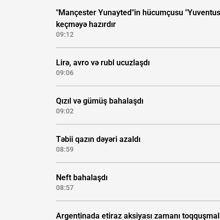
"Mançester Yunayted"in hücumçusu "Yuventus
keçməyə hazırdır
09:12
Lirə, avro və rubl ucuzlaşdı
09:06
Qızıl və gümüş bahalaşdı
09:02
Təbii qazın dəyəri azaldı
08:59
Neft bahalaşdı
08:57
Argentinada etiraz aksiyası zamanı toqquşmal