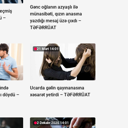
Gənc oğlanın azyaşlı ilə
keçmiş
münasibəti, qızın anasına
ü –
yazdığı mesaj üzə çıxdı –
TƏFƏRRÜAT
21 Mart 14:01
ündə
Ucarda gəlin qayınanasına
nı döydü –
xəsarət yetirdi –
TƏFƏRRÜAT
2 Dekabr 2025 14:01