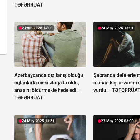
TƏFƏRRÜAT
2 İyun 2025 14:01
24 May 2025 15:01
Azərbaycanda qız tanış olduğu
Şabranda dəfələrlə
oğlanlarla cinsi əlaqədə oldu,
olunan kişi arvadını 
anasını öldürməklə hədələdi –
vurdu –
TƏFƏRRÜA
TƏFƏRRÜAT
24 May 2025 11:51
23 May 2025 08:00