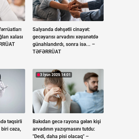
fərrüatları
Salyanda dəhşətli cinayət:
oğlan xalası
gecəyarısı arvadını xəyanətdə
RRÜAT
günahlandırdı, sonra isə... –
TƏFƏRRÜAT
3 İyun 2025 14:01
də təqsirli
Bakıdan gecə rayona gələn kişi
 biri cəza,
arvadının yazışmasını tutdu:
"Dedi, daha pisi olacaq" –