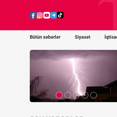
ildırım
vurması
nəticəsində
ölənlərin
sayı 20-yə
çatıb
Bütün xəbərlər
Siyasət
İqtisa