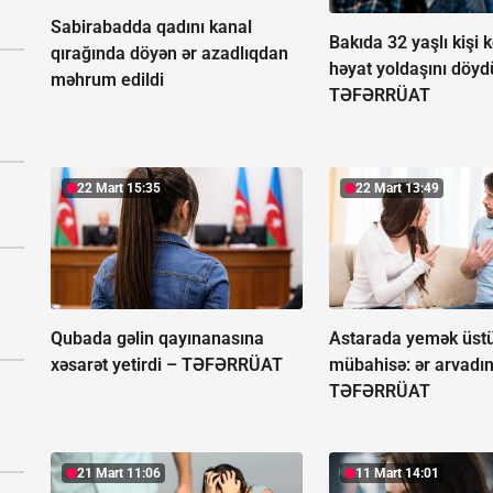
Sabirabadda qadını kanal
Bakıda 32 yaşlı kişi 
qırağında döyən ər azadlıqdan
həyat yoldaşını döyd
məhrum edildi
TƏFƏRRÜAT
22 Mart 15:35
22 Mart 13:49
Qubada gəlin qayınanasına
Astarada yemək üst
xəsarət yetirdi –
TƏFƏRRÜAT
mübahisə: ər arvadı
TƏFƏRRÜAT
21 Mart 11:06
11 Mart 14:01