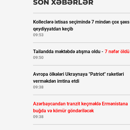
SON XƏBƏRLƏR
Kolleclərə ixtisas seçimində 7 mindən çox şəxs
qeydiyyatdan keçib
09:53
Tailandda məktəbdə atışma oldu -
7 nəfər öldü
09:50
Avropa ölkələri Ukraynaya "Patriot" raketləri
verməkdən imtina etdi
09:38
Azərbaycandan tranzit keçməklə Ermənistana
buğda və kömür göndəriləcək
09:38