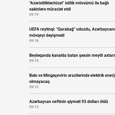
"Azəristiliktəchizat" istilik mövsümü ilə bağlı
sakinlərə müraciət etdi
09:19
UEFA reytinqi: “Qarabağ” uduzdu, Azərbaycan
mövqeyi dəyişmədi
09:18
Beyləqanda kanalda batan şəxsin meyiti axtarıl
09:15
Bakı və Mingəçevirin ərazilərində elektrik enerj
olmayacaq
09:12
Azərbaycan neftinin qiyməti 93 dolları ötdü
09:12