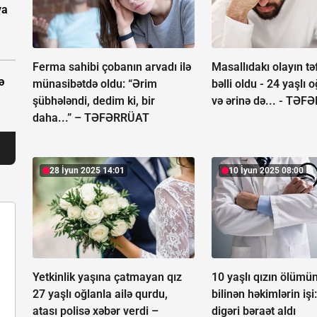
ya
Ferma sahibi çobanın arvadı ilə
Masallıdakı olayın tə
ə
münasibətdə oldu: “Ərim
bəlli oldu - 24 yaşlı 
şübhələndi, dedim ki, bir
və ərinə də... -
TƏFƏ
daha...” –
TƏFƏRRÜAT
28 İyun 2025 14:01
10 İyun 2025 08:00
Yetkinlik yaşına çatmayan qız
10 yaşlı qızın ölümün
27 yaşlı oğlanla ailə qurdu,
bilinən həkimlərin işi:
atası polisə xəbər verdi –
digəri bəraət aldı