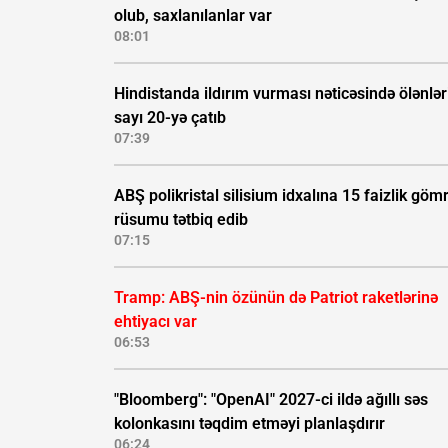
olub, saxlanılanlar var
08:01
Hindistanda ildırım vurması nəticəsində ölənlər
sayı 20-yə çatıb
07:39
ABŞ polikristal silisium idxalına 15 faizlik göm
rüsumu tətbiq edib
07:15
Tramp: ABŞ-nin özünün də Patriot raketlərinə
ehtiyacı var
06:53
"Bloomberg": "OpenAI" 2027-ci ildə ağıllı səs
kolonkasını təqdim etməyi planlaşdırır
06:24