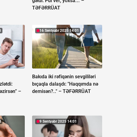
gəldi: Pul ver, yoxsa... –
TƏFƏRRÜAT
1
16 Sentyabr 2025 14:01
Bakıda iki rəfiqənin sevgililəri
zlətdi:
bıçaqla dalaşdı: "Haqqımda nə
əzirsən” –
demisən?.." –
TƏFƏRRÜAT
8
9 Sentyabr 2025 14:01