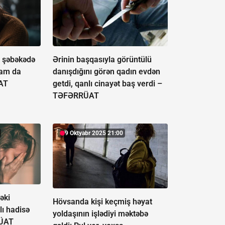
 şəbəkədə
Ərinin başqasıyla görüntülü
nam da
danışdığını görən qadın evdən
AT
getdi, qanlı cinayət baş verdi –
TƏFƏRRÜAT
9 Oktyabr 2025 21:00
əki
Hövsanda kişi keçmiş həyat
lı hadisə
yoldaşının işlədiyi məktəbə
ÜAT