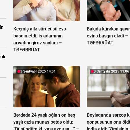
in
Keçmiş ailə sürücüsü evə
Bakıda kürəkən qayı
basqın etdi, iş adamının
evinə basqın elədi –
arvadını girov saxladı –
TƏFƏRRÜAT
TƏFƏRRÜAT
rük
3 Sentyabr 2025 14:01
3 Sentyabr 2025 11:06
Bərdədə 24 yaşlı oğlan on beş
Beyləqanda sərxoş ki
yaşlı qızla münasibətdə oldu:
qonşusunun onu öldü
“Düşündüm ki, yaşı azdırsa...” –
iddia etdi: “Əmisinin s