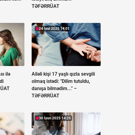
TƏFƏRRÜAT
24 İyul 2025 14:01
sı ilə
Ailəli kişi 17 yaşlı qızla sevgili
di
olmaq istədi: "Dilim tutuldu,
RÜAT
danışa bilmədim..." –
TƏFƏRRÜAT
30 İyun 2025 14:25