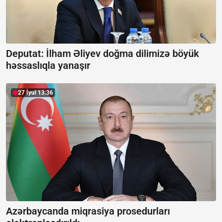
Deputat: İlham Əliyev doğma dilimizə böyük
həssaslıqla yanaşır
27 İyul 13:36
Azərbaycanda miqrasiya prosedurları