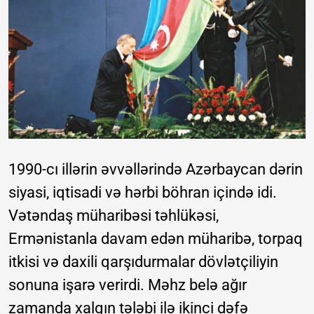
1990-cı illərin əvvəllərində Azərbaycan dərin
siyasi, iqtisadi və hərbi böhran içində idi.
Vətəndaş müharibəsi təhlükəsi,
Ermənistanla davam edən müharibə, torpaq
itkisi və daxili qarşıdurmalar dövlətçiliyin
sonuna işarə verirdi. Məhz belə ağır
zamanda xalqın tələbi ilə ikinci dəfə