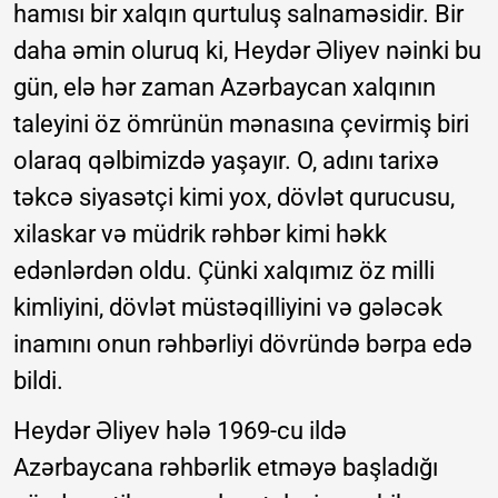
hamısı bir xalqın qurtuluş salnaməsidir. Bir
daha əmin oluruq ki, Heydər Əliyev nəinki bu
gün, elə hər zaman Azərbaycan xalqının
taleyini öz ömrünün mənasına çevirmiş biri
olaraq qəlbimizdə yaşayır. O, adını tarixə
təkcə siyasətçi kimi yox, dövlət qurucusu,
xilaskar və müdrik rəhbər kimi həkk
edənlərdən oldu. Çünki xalqımız öz milli
kimliyini, dövlət müstəqilliyini və gələcək
inamını onun rəhbərliyi dövründə bərpa edə
bildi.
Heydər Əliyev hələ 1969-cu ildə
Azərbaycana rəhbərlik etməyə başladığı