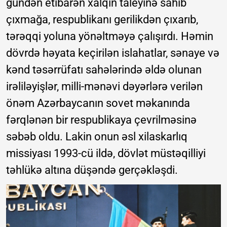
gündən etibarən xalqın taleyinə sahib
çıxmağa, respublikanı gerilikdən çıxarıb,
tərəqqi yoluna yönəltməyə çalışırdı. Həmin
dövrdə həyata keçirilən islahatlar, sənaye və
kənd təsərrüfatı sahələrində əldə olunan
irəliləyişlər, milli-mənəvi dəyərlərə verilən
önəm Azərbaycanın sovet məkanında
fərqlənən bir respublikaya çevrilməsinə
səbəb oldu. Lakin onun əsl xilaskarlıq
missiyası 1993-cü ildə, dövlət müstəqilliyi
təhlükə altına düşəndə gerçəkləşdi.