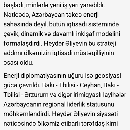
başladı, minlərlə yeni iş yeri yaradıldı.
Nəticədə, Azərbaycan təkcə enerji
sahəsində deyil, bütün iqtisadi sistemində
çevik, dinamik və davamlı inkişaf modelini
formalaşdırdı. Heydər Əliyevin bu strateji
addımı ölkəmizin iqtisadi müstəqilliyinin
əsası oldu.
Enerji diplomatiyasının uğuru isə geosiyasi
gücə çevrildi. Bakı - Tbilisi - Ceyhan, Bakı -
Tbilisi - Ərzurum və digər irimiqyaslı layihələr
Azərbaycanın regional liderlik statusunu
möhkəmləndirdi. Heydər Əliyevin siyasəti
nəticəsində ölkəmiz etibarlı tərəfdaş kimi