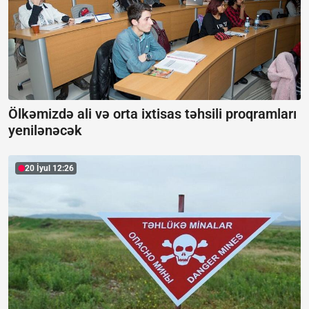
Ölkəmizdə ali və orta ixtisas təhsili proqramları
yenilənəcək
20 İyul 12:26