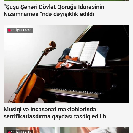
“Şuşa Şəhəri Dövlət Qoruğu İdarəsinin
Nizamnaməsi”ndə dəyişiklik edildi
21 İyul 16:41
Musiqi və incəsənət məktəblərində
sertifikatlaşdırma qaydası təsdiq edilib
21 İyul 16:34