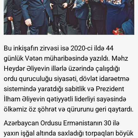
Bu inkişafın zirvəsi isə 2020-ci ildə 44
günlük Vətən müharibəsində yazıldı. Məhz
Heydər Əliyevin illərlə üzərində çalışdığı
ordu quruculuğu siyasəti, dövlət idarəetmə
sistemində yaratdığı sabitlik və Prezident
İlham Əliyevin qətiyyətli liderliyi sayəsində
ölkəmiz öz şöhrət və qürurunu geri qaytardı.
Azərbaycan Ordusu Ermənistanın 30 ilə
yaxın işğal altında saxladığı torpaqları böyük