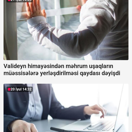
Valideyn himayəsindən məhrum uşaqların
müəssisələrə yerləşdirilməsi qaydası dəyişdi
20 İyul 14:32