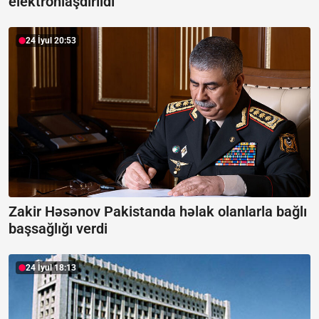
elektronlaşdırıldı
24 İyul 20:53
Zakir Həsənov Pakistanda həlak olanlarla bağlı
başsağlığı verdi
24 İyul 18:13