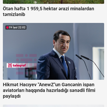
Ötən həftə 1 959,5 hektar ərazi minalardan
təmizlənib
19 İyul 22:02
Hikmət Hacıyev "AnewZ"un Gəncənin ispan
aviatorları haqqında hazırladığı sənədli filmi
paylaşdı