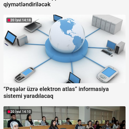
qiymətləndiriləcək
20 İyul 14:18
“Peşələr üzrə elektron atlas” informasiya
sistemi yaradılacaq
20 İyul 14:10