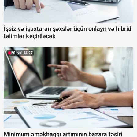
İşsiz və işaxtaran şəxslər üçün onlayn və hibrid
təlimlər keçiriləcək
20 İyul 14:27
Minimum əməkhaqqı artımının bazara təsiri