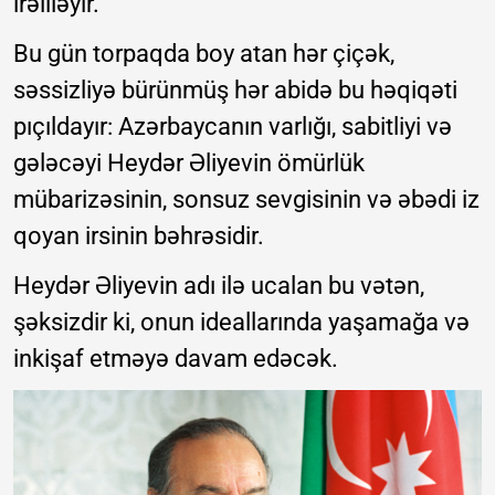
irəliləyir.
Bu gün torpaqda boy atan hər çiçək,
səssizliyə bürünmüş hər abidə bu həqiqəti
pıçıldayır: Azərbaycanın varlığı, sabitliyi və
gələcəyi Heydər Əliyevin ömürlük
mübarizəsinin, sonsuz sevgisinin və əbədi iz
qoyan irsinin bəhrəsidir.
Heydər Əliyevin adı ilə ucalan bu vətən,
şəksizdir ki, onun ideallarında yaşamağa və
inkişaf etməyə davam edəcək.