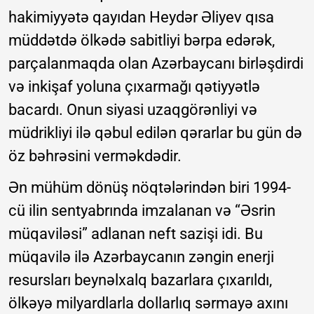
hakimiyyətə qayıdan Heydər Əliyev qısa
müddətdə ölkədə sabitliyi bərpa edərək,
parçalanmaqda olan Azərbaycanı birləşdirdi
və inkişaf yoluna çıxarmağı qətiyyətlə
bacardı. Onun siyasi uzaqgörənliyi və
müdrikliyi ilə qəbul edilən qərarlar bu gün də
öz bəhrəsini verməkdədir.
Ən mühüm dönüş nöqtələrindən biri 1994-
cü ilin sentyabrında imzalanan və “Əsrin
müqaviləsi” adlanan neft sazişi idi. Bu
müqavilə ilə Azərbaycanın zəngin enerji
resursları beynəlxalq bazarlara çıxarıldı,
ölkəyə milyardlarla dollarlıq sərmayə axını