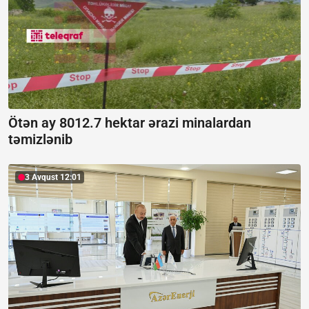
Ötən ay 8012.7 hektar ərazi minalardan
təmizlənib
3 Avqust 12:01