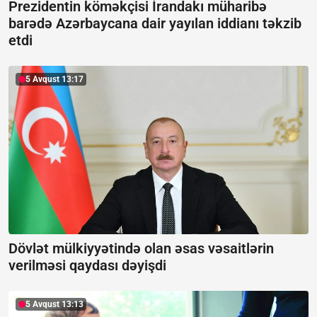
Prezidentin köməkçisi İrandakı müharibə
barədə Azərbaycana dair yayılan iddianı təkzib
etdi
5 Avqust 13:17
Dövlət mülkiyyətində olan əsas vəsaitlərin
verilməsi qaydası dəyişdi
5 Avqust 13:13