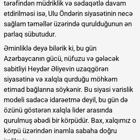
tərəfindən müdriklik və sədaqətlə davam
etdirilməsi isə, Ulu Öndərin siyasətinin necə
sağlam təməllər üzərində qurulduğunun ən
parlaq sübutudur.
Əminliklə deyə bilərik ki, bu gün
Azərbaycanın gücü, nüfuzu və gələcək
sabitliyi Heydər Əliyevin uzaqgörən
siyasətinə və xalqla qurduğu möhkəm
etimad bağlarına söykənir. Bu siyasi varislik
modeli sadəcə idarəetmə deyil, bu gün də
özünü göstərən xalqla lider arasında
qurulmuş əbədi bir körpüdür. Bax, xalqımız o
körpü üzərindən inamla sabaha doğru