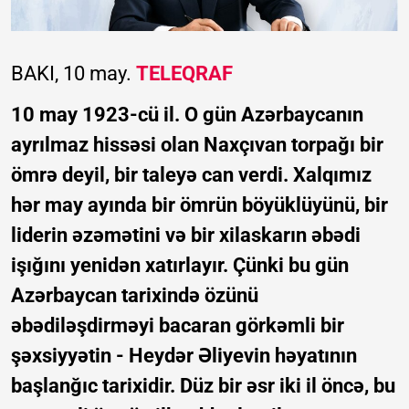
BAKI, 10 may.
TELEQRAF
10 may 1923-cü il. O gün Azərbaycanın
ayrılmaz hissəsi olan Naxçıvan torpağı bir
ömrə deyil, bir taleyə can verdi. Xalqımız
hər may ayında bir ömrün böyüklüyünü, bir
liderin əzəmətini və bir xilaskarın əbədi
işığını yenidən xatırlayır. Çünki bu gün
Azərbaycan tarixində özünü
əbədiləşdirməyi bacaran görkəmli bir
şəxsiyyətin - Heydər Əliyevin həyatının
başlanğıc tarixidir. Düz bir əsr iki il öncə, bu