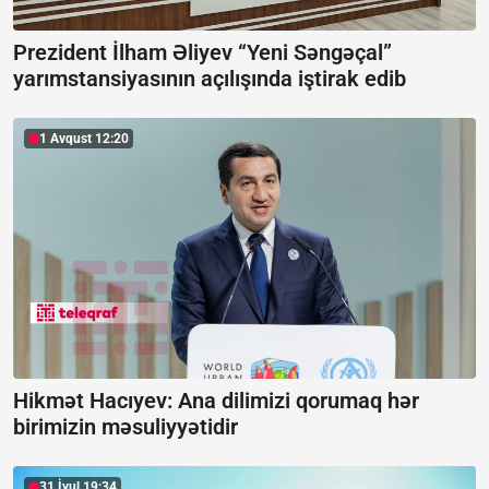
Prezident İlham Əliyev “Yeni Səngəçal”
yarımstansiyasının açılışında iştirak edib
1 Avqust 12:20
Hikmət Hacıyev: Ana dilimizi qorumaq hər
birimizin məsuliyyətidir
31 İyul 19:34