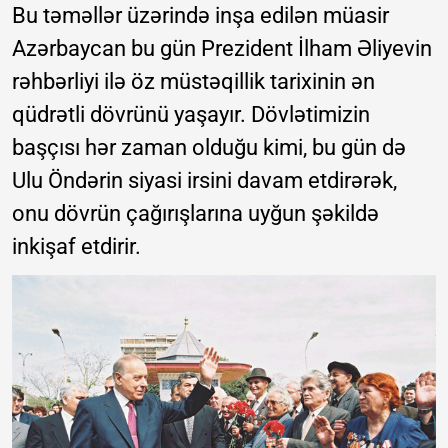
Bu təməllər üzərində inşa edilən müasir
Azərbaycan bu gün Prezident İlham Əliyevin
rəhbərliyi ilə öz müstəqillik tarixinin ən
qüdrətli dövrünü yaşayır. Dövlətimizin
başçısı hər zaman olduğu kimi, bu gün də
Ulu Öndərin siyasi irsini davam etdirərək,
onu dövrün çağırışlarına uyğun şəkildə
inkişaf etdirir.