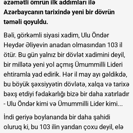
əzəmətli ömrün ilk addımları ilə
Azərbaycanın tarixində yeni bir dövrün
təməli qoyuldu.
Bəli, görkəmli siyasi xadim, Ulu Öndər
Heydər Əliyevin anadan olmasından 103 il
ötür. Bu gün yalnız bir dövlət xadimini deyil,
bir millətə yeni yol açmış Ümummilli Lideri
ehtiramla yad edirik. Hər il may ayı gəldikdə,
bu böyük şəxsiyyətin dövlətə, xalqa və tarixə
bəxş etdiyi fədakarlığı bizə bir daha xatırladır
- Ulu Öndər kimi və Ümummilli Lider kimi...
İndi geriyə boylananda bir daha şahidi
oluruq ki, bu 103 ilin yarıdan çoxu deyil, elə