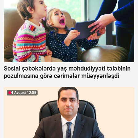
Sosial şəbəkələrdə yaş məhdudiyyəti tələbinin
pozulmasına görə cərimələr müəyyənləşdi
4 Avqust 12:55