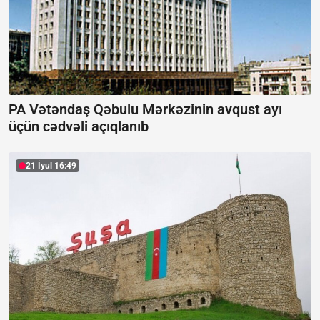
PA Vətəndaş Qəbulu Mərkəzinin avqust ayı
üçün cədvəli açıqlanıb
21 İyul 16:49