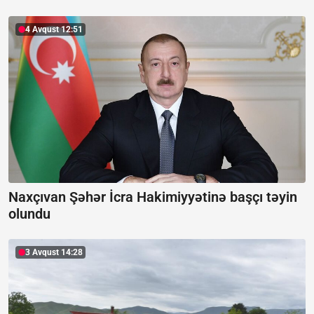
4 Avqust 12:51
Naxçıvan Şəhər İcra Hakimiyyətinə başçı təyin
olundu
3 Avqust 14:28