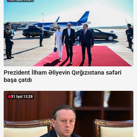
Prezident İlham Əliyevin Qırğızıstana səfəri
başa çatdı
31 İyul 13:28