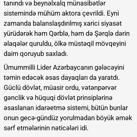
tanındı və beynəlxalq münasibətlər
sistemində mühüm aktora çevrildi. Eyni
zamanda balanslaşdırılmış xarici siyasət
yürüdərək həm Qərblə, həm də Şərqlə dərin
əlaqələr quruldu, ölkə müstəqil mövqeyini
daim qoruyub saxladı.
Ümummilli Lider Azərbaycanın gələcəyini
təmin edəcək əsas dayaqları da yaratdı.
Güclü dövlət, müasir ordu, vətənpərvər
gənclik və hüquqi dövlət prinsiplərinə
əsaslanan idarəetmə sistemi, bütün bunlar
onun gecə-gündüz yorulmadan böyük əmək
sərf etmələrinin nəticələri idi.