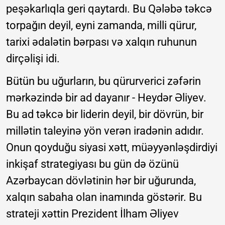
peşəkarlıqla geri qaytardı. Bu Qələbə təkcə
torpağın deyil, eyni zamanda, milli qürur,
tarixi ədalətin bərpası və xalqın ruhunun
dirçəlişi idi.
Bütün bu uğurların, bu qürurverici zəfərin
mərkəzində bir ad dayanır - Heydər Əliyev.
Bu ad təkcə bir liderin deyil, bir dövrün, bir
millətin taleyinə yön verən iradənin adıdır.
Onun qoyduğu siyasi xətt, müəyyənləşdirdiyi
inkişaf strategiyası bu gün də özünü
Azərbaycan dövlətinin hər bir uğurunda,
xalqın sabaha olan inamında göstərir. Bu
strateji xəttin Prezident İlham Əliyev