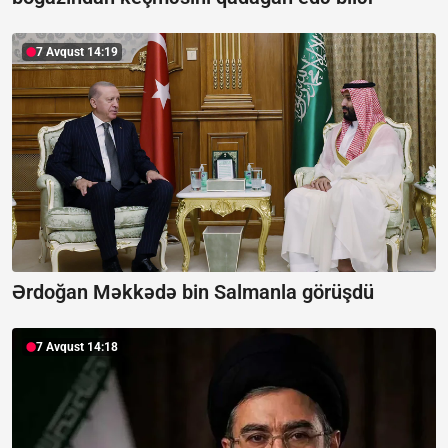
7 Avqust 14:19
Ərdoğan Məkkədə bin Salmanla görüşdü
7 Avqust 14:18