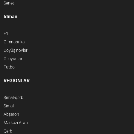
Sənət
İdman
F1
Gimnastika
Döyüş növləri
Əl oyunları
Futbol
REGİONLAR
Şimal-qərb
Şimal
Abşeron
Mərkəzi Aran
Qərb