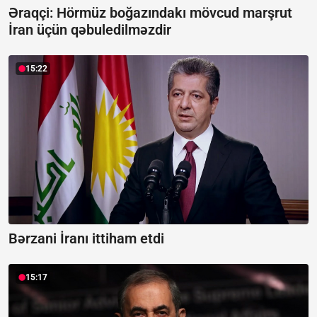
Əraqçi: Hörmüz boğazındakı mövcud marşrut
İran üçün qəbuledilməzdir
15:22
Bərzani İranı ittiham etdi
15:17