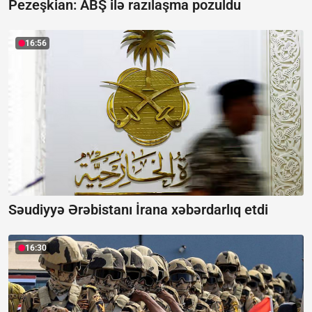
Pezeşkian:
ABŞ ilə razılaşma pozuldu
16:56
Səudiyyə Ərəbistanı İrana xəbərdarlıq etdi
16:30