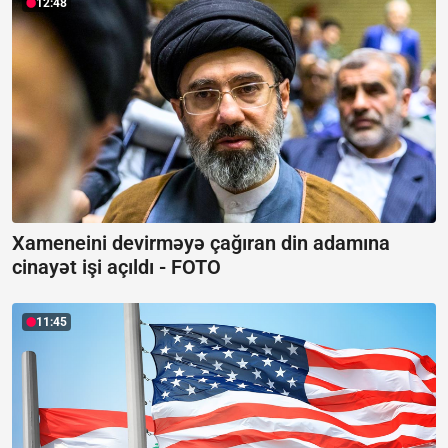
12:48
Xameneini devirməyə çağıran din adamına
cinayət işi açıldı -
FOTO
11:45