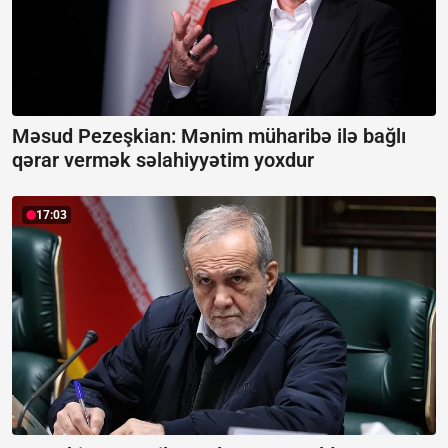
Məsud Pezeşkian: Mənim müharibə ilə bağlı
qərar vermək səlahiyyətim yoxdur
17:03