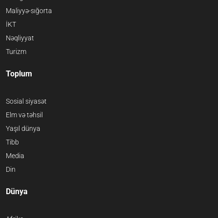
Maliyyə-sığorta
İKT
Nəqliyyat
Turizm
Toplum
Sosial siyasət
Elm və təhsil
Yaşıl dünya
Tibb
Media
Din
Dünya