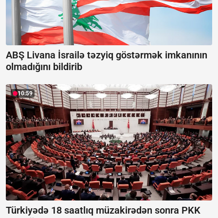
ABŞ Livana İsrailə təzyiq göstərmək imkanının
olmadığını bildirib
10:59
Türkiyədə 18 saatlıq müzakirədən sonra PKK