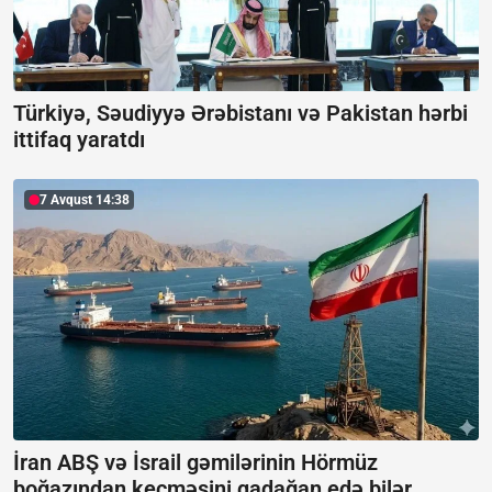
Türkiyə, Səudiyyə Ərəbistanı və Pakistan hərbi
ittifaq yaratdı
7 Avqust 14:38
İran ABŞ və İsrail gəmilərinin Hörmüz
boğazından keçməsini qadağan edə bilər