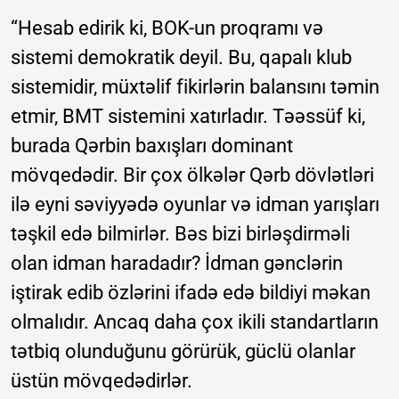
“Hesab edirik ki, BOK-un proqramı və
sistemi demokratik deyil. Bu, qapalı klub
sistemidir, müxtəlif fikirlərin balansını təmin
etmir, BMT sistemini xatırladır. Təəssüf ki,
burada Qərbin baxışları dominant
mövqedədir. Bir çox ölkələr Qərb dövlətləri
ilə eyni səviyyədə oyunlar və idman yarışları
təşkil edə bilmirlər. Bəs bizi birləşdirməli
olan idman haradadır? İdman gənclərin
iştirak edib özlərini ifadə edə bildiyi məkan
olmalıdır. Ancaq daha çox ikili standartların
tətbiq olunduğunu görürük, güclü olanlar
üstün mövqedədirlər.