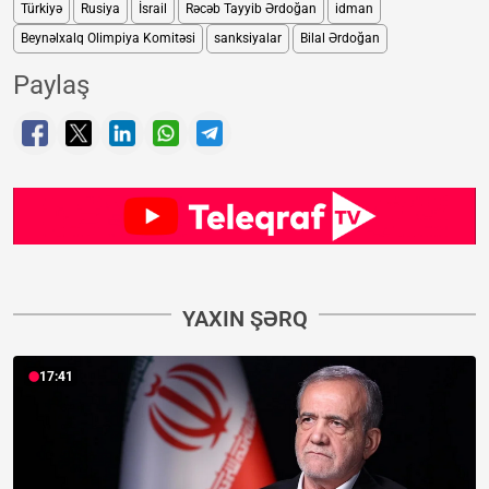
Türkiyə
Rusiya
İsrail
Rəcəb Tayyib Ərdoğan
idman
Beynəlxalq Olimpiya Komitəsi
sanksiyalar
Bilal Ərdoğan
Paylaş
YAXIN ŞƏRQ
17:41