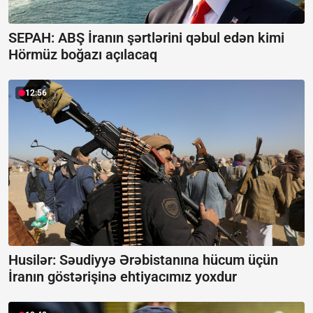
SEPAH: ABŞ İranın şərtlərini qəbul edən kimi
Hörmüz boğazı açılacaq
12:56
Husilər: Səudiyyə Ərəbistanına hücum üçün
İranın göstərişinə ehtiyacımız yoxdur