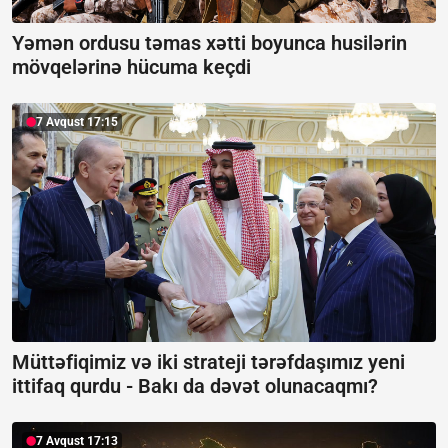
Yəmən ordusu təmas xətti boyunca husilərin
mövqelərinə hücuma keçdi
7 Avqust 17:15
Müttəfiqimiz və iki strateji tərəfdaşımız yeni
ittifaq qurdu -
Bakı da dəvət olunacaqmı?
7 Avqust 17:13