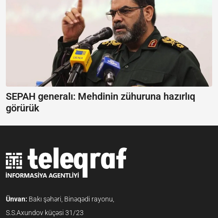
SEPAH generalı:
Mehdinin zühuruna hazırlıq
görürük
Ünvan:
Bakı şəhəri, Binəqədi rayonu,
S.S.Axundov küçəsi 31/23