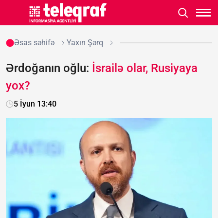
Əsas səhifə
Yaxın Şərq
Ərdoğanın oğlu:
İsrailə olar, Rusiyaya
yox?
5 İyun 13:40