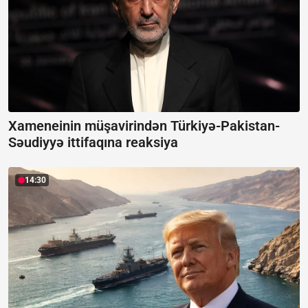
Xameneinin müşavirindən Türkiyə-Pakistan-
Səudiyyə ittifaqına reaksiya
14:30