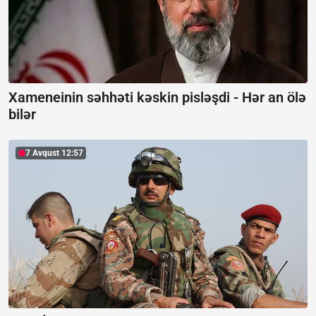
Xameneinin səhhəti kəskin pisləşdi -
Hər an ölə
bilər
7 Avqust 12:57