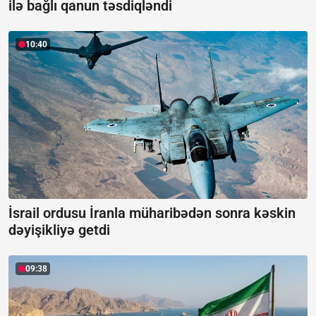
ilə bağlı qanun təsdiqləndi
10:40
İsrail ordusu İranla müharibədən sonra kəskin
dəyişikliyə getdi
09:38