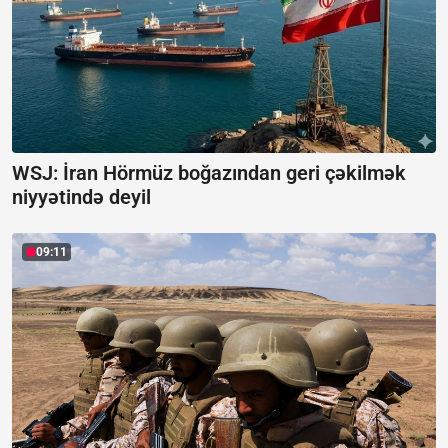
WSJ: İran Hörmüz boğazından geri çəkilmək
niyyətində deyil
09:11