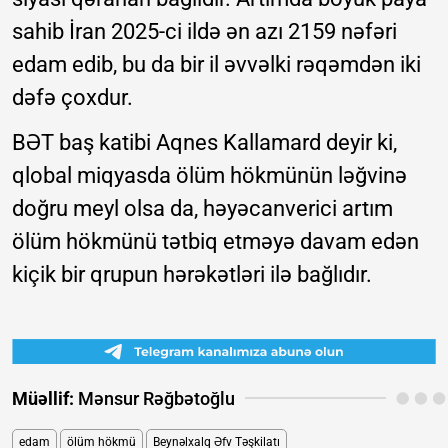
sahib İran 2025-ci ildə ən azı 2159 nəfəri
edam edib, bu da bir il əvvəlki rəqəmdən iki
dəfə çoxdur.
BƏT baş katibi Aqnes Kallamard deyir ki,
qlobal miqyasda ölüm hökmünün ləğvinə
doğru meyl olsa da, həyəcanverici artım
ölüm hökmünü tətbiq etməyə davam edən
kiçik bir qrupun hərəkətləri ilə bağlıdır.
Müəllif:
Mənsur Rəğbətoğlu
edam
ölüm hökmü
Beynəlxalq Əfv Təşkilatı