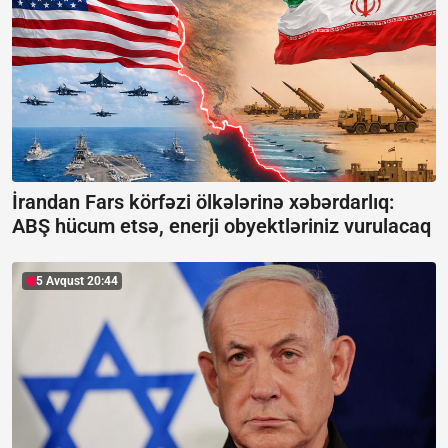
İrandan Fars körfəzi ölkələrinə xəbərdarlıq:
ABŞ hücum etsə, enerji obyektləriniz vurulacaq
5 Avqust 20:44