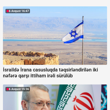
6 Avqust 16:47
İsraildə İrana casusluqda təqsirləndirilən iki
nəfərə qarşı ittiham irəli sürülüb
6 Avqust 15:36