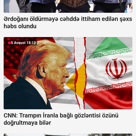
Ərdoğanı öldürməyə cəhddə ittiham edilən şəxs
həbs olundu
5 Avqust 18:12
CNN: Trampın İranla bağlı gözləntisi özünü
doğrultmaya bilər