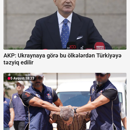
AKP: Ukraynaya görə bu ölkələrdən Türkiyəyə
təzyiq edilir
5 Avqust 18:33