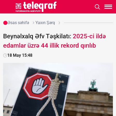
Əsas səhifə
Yaxın Şərq
Beynəlxalq Əfv Təşkilatı:
2025-ci ildə
edamlar üzrə 44 illik rekord qırılıb
18 May 15:48