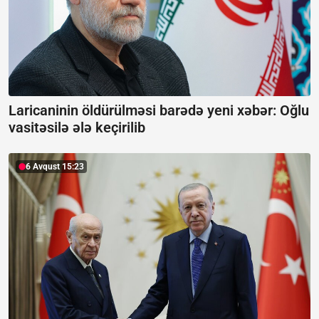
Laricaninin öldürülməsi barədə yeni xəbər:
Oğlu
vasitəsilə ələ keçirilib
6 Avqust 15:23