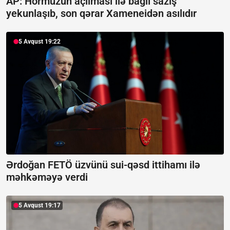
AP: Hörmüzün açılması ilə bağlı saziş
yekunlaşıb, son qərar Xameneidən asılıdır
5 Avqust 19:22
Ərdoğan FETÖ üzvünü sui-qəsd ittihamı ilə
məhkəməyə verdi
5 Avqust 19:17