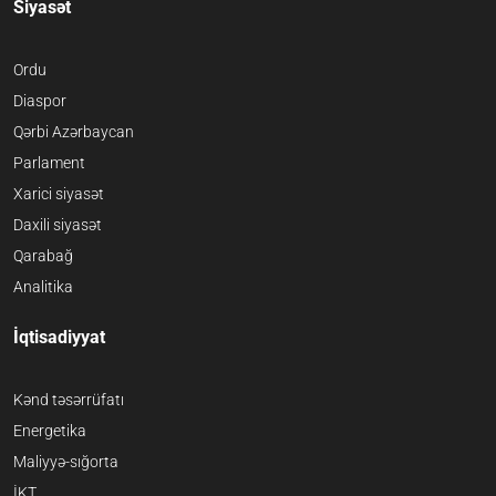
Siyasət
Ordu
Diaspor
Qərbi Azərbaycan
Parlament
Xarici siyasət
Daxili siyasət
Qarabağ
Analitika
İqtisadiyyat
Kənd təsərrüfatı
Energetika
Maliyyə-sığorta
İKT