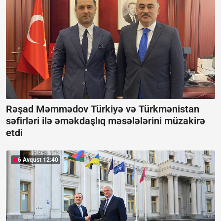
Rəşad Məmmədov Türkiyə və Türkmənistan
səfirləri ilə əməkdaşlıq məsələlərini müzakirə
etdi
6 Avqust 12:40