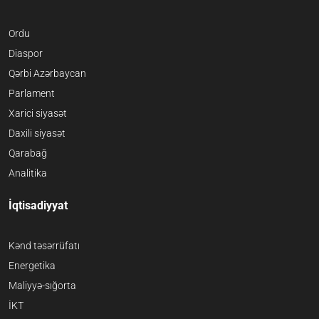
Ordu
Diaspor
Qərbi Azərbaycan
Parlament
Xarici siyasət
Daxili siyasət
Qarabağ
Analitika
İqtisadiyyat
Kənd təsərrüfatı
Energetika
Maliyyə-sığorta
İKT