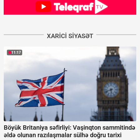
XARICI SIYASƏT
11:17
Böyük Britaniya səfirliyi: Vaşinqton sammitində
əldə olunan razılaşmalar sülhə doğru tarixi