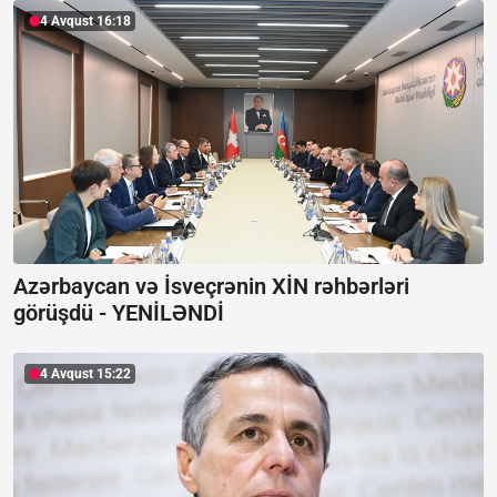
4 Avqust 16:18
Azərbaycan və İsveçrənin XİN rəhbərləri
görüşdü -
YENİLƏNDİ
4 Avqust 15:22