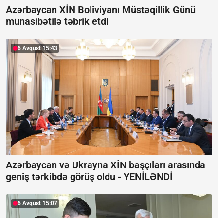
Azərbaycan XİN Boliviyanı Müstəqillik Günü
münasibətilə təbrik etdi
6 Avqust 15:43
Azərbaycan və Ukrayna XİN başçıları arasında
geniş tərkibdə görüş oldu -
YENİLƏNDİ
6 Avqust 15:07