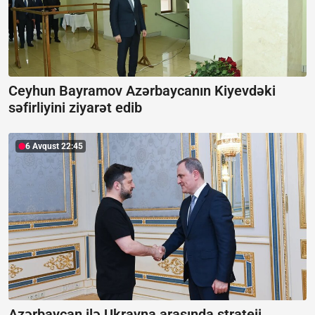
Ceyhun Bayramov Azərbaycanın Kiyevdəki
səfirliyini ziyarət edib
6 Avqust 22:45
Azərbaycan ilə Ukrayna arasında strateji