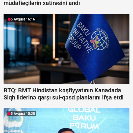
müdafiəçilərin xatirəsini andı
5 Avqust 16:16
BTQ: BMT Hindistan kəşfiyyatının Kanadada
Siqh liderinə qarşı sui-qəsd planlarını ifşa etdi
5 Avqust 15:25