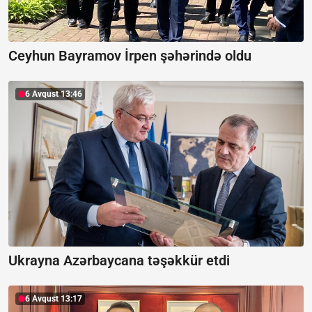
Ceyhun Bayramov İrpen şəhərində oldu
6 Avqust 13:46
Ukrayna Azərbaycana təşəkkür etdi
6 Avqust 13:17