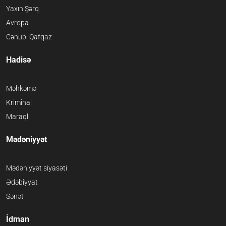
Yaxın Şərq
Avropa
Cənubi Qafqaz
Hadisə
Məhkəmə
Kriminal
Maraqlı
Mədəniyyət
Mədəniyyət siyasəti
Ədəbiyyat
Sənət
İdman