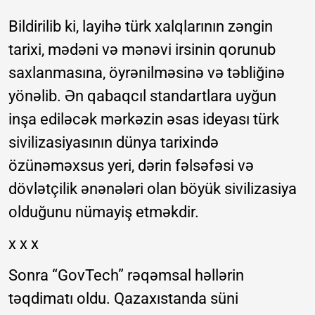
Bildirilib ki, layihə türk xalqlarının zəngin
tarixi, mədəni və mənəvi irsinin qorunub
saxlanmasına, öyrənilməsinə və təbliğinə
yönəlib. Ən qabaqcıl standartlara uyğun
inşa ediləcək mərkəzin əsas ideyası türk
sivilizasiyasının dünya tarixində
özünəməxsus yeri, dərin fəlsəfəsi və
dövlətçilik ənənələri olan böyük sivilizasiya
olduğunu nümayiş etməkdir.
x x x
Sonra “GovTech” rəqəmsal həllərin
təqdimatı oldu. Qazaxıstanda süni