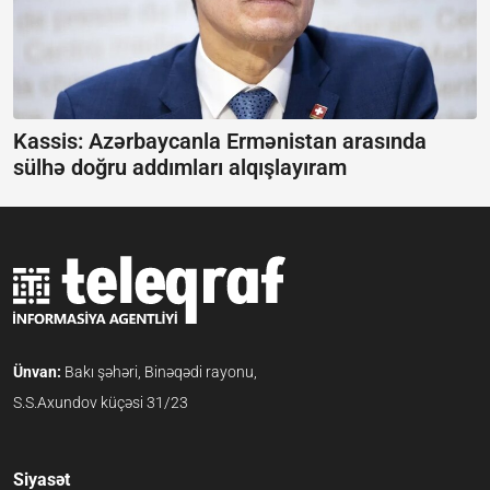
Kassis: Azərbaycanla Ermənistan arasında
sülhə doğru addımları alqışlayıram
Ünvan:
Bakı şəhəri, Binəqədi rayonu,
S.S.Axundov küçəsi 31/23
Siyasət