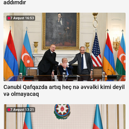
addımdır
7 Avqust 16:53
Cənubi Qafqazda artıq heç nə əvvəlki kimi deyil
və olmayacaq
7 Avqust 13:21