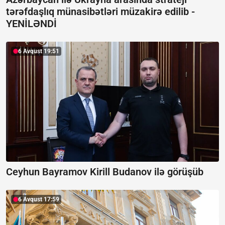
tərəfdaşlıq münasibətləri müzakirə edilib -
YENİLƏNDİ
6 Avqust 19:51
Ceyhun Bayramov Kirill Budanov ilə görüşüb
6 Avqust 17:59