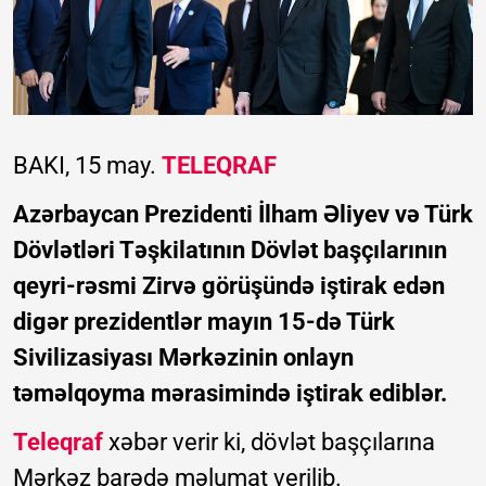
BAKI, 15 may.
TELEQRAF
Azərbaycan Prezidenti İlham Əliyev və Türk
Dövlətləri Təşkilatının Dövlət başçılarının
qeyri-rəsmi Zirvə görüşündə iştirak edən
digər prezidentlər mayın 15-də Türk
Sivilizasiyası Mərkəzinin onlayn
təməlqoyma mərasimində iştirak ediblər.
Teleqraf
xəbər verir ki, dövlət başçılarına
Mərkəz barədə məlumat verilib.