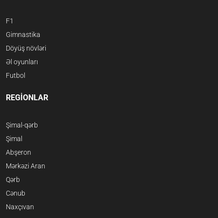
F1
Gimnastika
Döyüş növləri
Əl oyunları
Futbol
REGİONLAR
Şimal-qərb
Şimal
Abşeron
Mərkəzi Aran
Qərb
Cənub
Naxçıvan