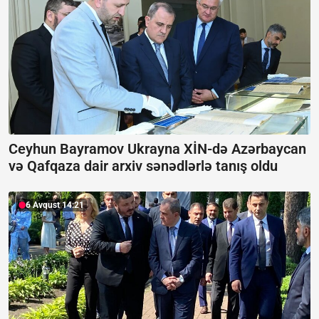
Ceyhun Bayramov Ukrayna XİN-də Azərbaycan
və Qafqaza dair arxiv sənədlərlə tanış oldu
6 Avqust 14:21