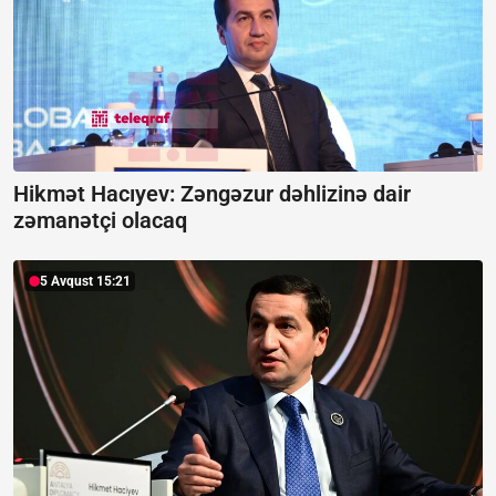
Hikmət Hacıyev: Zəngəzur dəhlizinə dair
zəmanətçi olacaq
5 Avqust 15:21