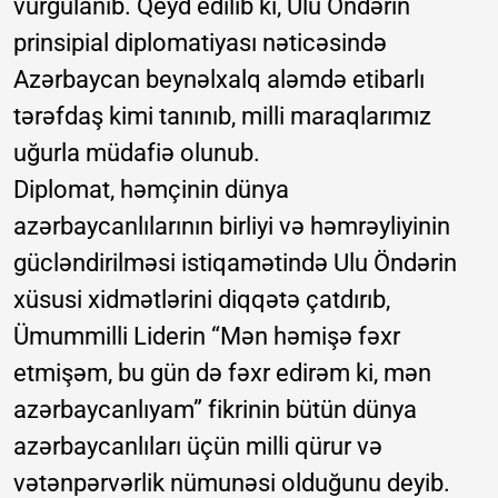
vurğulanıb. Qeyd edilib ki, Ulu Öndərin
prinsipial diplomatiyası nəticəsində
Azərbaycan beynəlxalq aləmdə etibarlı
tərəfdaş kimi tanınıb, milli maraqlarımız
uğurla müdafiə olunub.
Diplomat, həmçinin dünya
azərbaycanlılarının birliyi və həmrəyliyinin
gücləndirilməsi istiqamətində Ulu Öndərin
xüsusi xidmətlərini diqqətə çatdırıb,
Ümummilli Liderin “Mən həmişə fəxr
etmişəm, bu gün də fəxr edirəm ki, mən
azərbaycanlıyam” fikrinin bütün dünya
azərbaycanlıları üçün milli qürur və
vətənpərvərlik nümunəsi olduğunu deyib.