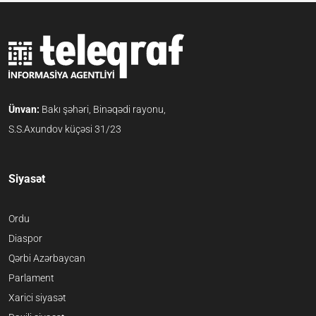
Ünvan:
Bakı şəhəri, Binəqədi rayonu,
S.S.Axundov küçəsi 31/23
Siyasət
Ordu
Diaspor
Qərbi Azərbaycan
Parlament
Xarici siyasət