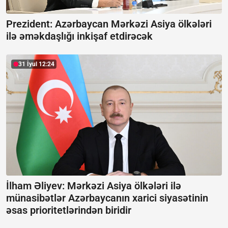
Prezident: Azərbaycan Mərkəzi Asiya ölkələri
ilə əməkdaşlığı inkişaf etdirəcək
31 İyul 12:24
İlham Əliyev: Mərkəzi Asiya ölkələri ilə
münasibətlər Azərbaycanın xarici siyasətinin
əsas prioritetlərindən biridir