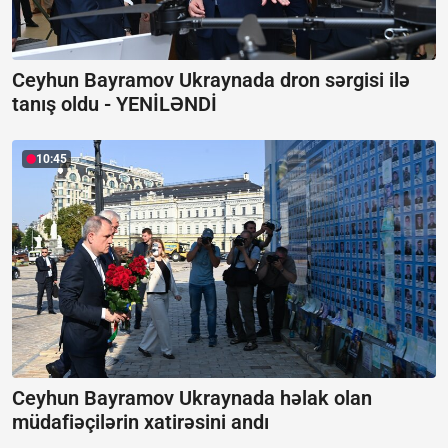
Ceyhun Bayramov Ukraynada dron sərgisi ilə
tanış oldu -
YENİLƏNDİ
10:45
Ceyhun Bayramov Ukraynada həlak olan
müdafiəçilərin xatirəsini andı