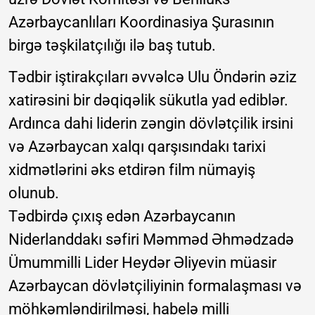
Azərbaycanlıları Koordinasiya Şurasının
birgə təşkilatçılığı ilə baş tutub.
Tədbir iştirakçıları əvvəlcə Ulu Öndərin əziz
xatirəsini bir dəqiqəlik sükutla yad ediblər.
Ardınca dahi liderin zəngin dövlətçilik irsini
və Azərbaycan xalqı qarşısındakı tarixi
xidmətlərini əks etdirən film nümayiş
olunub.
Tədbirdə çıxış edən Azərbaycanın
Niderlanddakı səfiri Məmməd Əhmədzadə
Ümummilli Lider Heydər Əliyevin müasir
Azərbaycan dövlətçiliyinin formalaşması və
möhkəmləndirilməsi, habelə milli