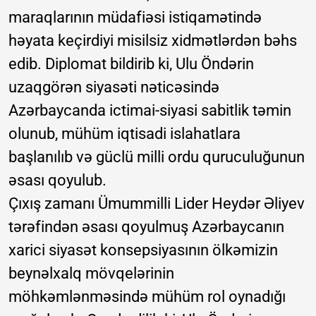
maraqlarının müdafiəsi istiqamətində
həyata keçirdiyi misilsiz xidmətlərdən bəhs
edib. Diplomat bildirib ki, Ulu Öndərin
uzaqgörən siyasəti nəticəsində
Azərbaycanda ictimai-siyasi sabitlik təmin
olunub, mühüm iqtisadi islahatlara
başlanılıb və güclü milli ordu quruculuğunun
əsası qoyulub.
Çıxış zamanı Ümummilli Lider Heydər Əliyev
tərəfindən əsası qoyulmuş Azərbaycanın
xarici siyasət konsepsiyasının ölkəmizin
beynəlxalq mövqelərinin
möhkəmlənməsində mühüm rol oynadığı