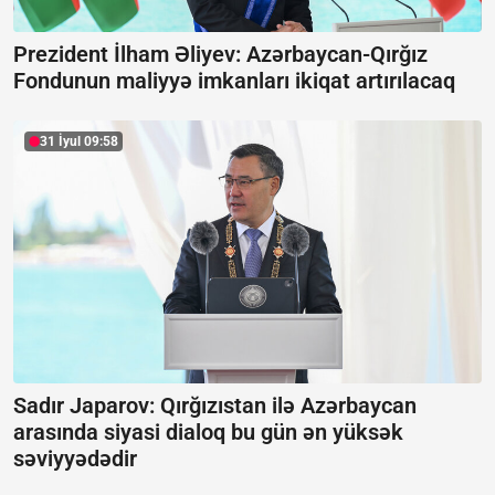
Prezident İlham Əliyev: Azərbaycan-Qırğız
Fondunun maliyyə imkanları ikiqat artırılacaq
31 İyul 09:58
Sadır Japarov: Qırğızıstan ilə Azərbaycan
arasında siyasi dialoq bu gün ən yüksək
səviyyədədir