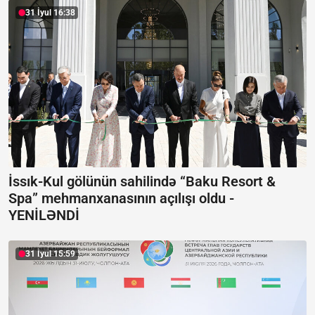
31 İyul 16:38
İssık-Kul gölünün sahilində “Baku Resort &
Spa” mehmanxanasının açılışı oldu -
YENİLƏNDİ
31 İyul 15:59