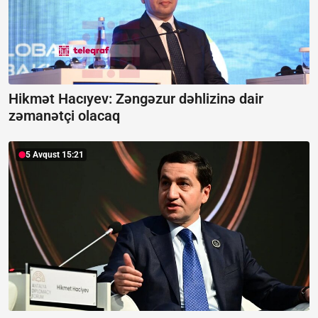
Hikmət Hacıyev: Zəngəzur dəhlizinə dair
zəmanətçi olacaq
5 Avqust 15:21