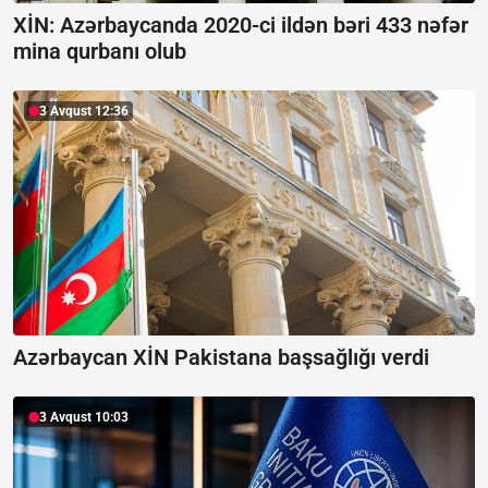
XİN: Azərbaycanda 2020-ci ildən bəri 433 nəfər
mina qurbanı olub
3 Avqust 12:36
Azərbaycan XİN Pakistana başsağlığı verdi
3 Avqust 10:03