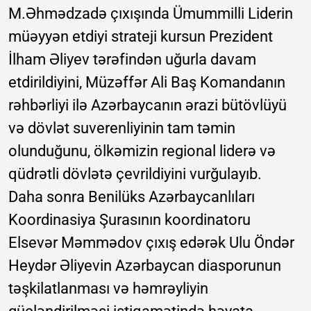
M.Əhmədzadə çıxışında Ümummilli Liderin
müəyyən etdiyi strateji kursun Prezident
İlham Əliyev tərəfindən uğurla davam
etdirildiyini, Müzəffər Ali Baş Komandanın
rəhbərliyi ilə Azərbaycanın ərazi bütövlüyü
və dövlət suverenliyinin tam təmin
olunduğunu, ölkəmizin regional liderə və
qüdrətli dövlətə çevrildiyini vurğulayıb.
Daha sonra Benilüks Azərbaycanlıları
Koordinasiya Şurasının koordinatoru
Elsevər Məmmədov çıxış edərək Ulu Öndər
Heydər Əliyevin Azərbaycan diasporunun
təşkilatlanması və həmrəyliyin