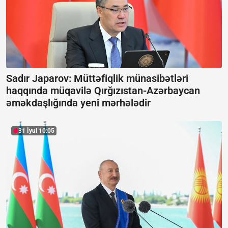
Sadır Japarov: Müttəfiqlik münasibətləri
haqqında müqavilə Qırğızıstan-Azərbaycan
əməkdaşlığında yeni mərhələdir
31 İyul 10:05