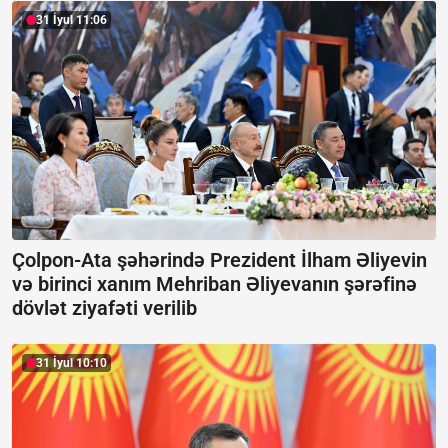
31 İyul 11:06
Çolpon-Ata şəhərində Prezident İlham Əliyevin
və birinci xanım Mehriban Əliyevanın şərəfinə
dövlət ziyafəti verilib
31 İyul 10:10