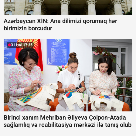
Azərbaycan XİN: Ana dilimizi qorumaq hər
birimizin borcudur
31 İyul 17:35
Birinci xanım Mehriban Əliyeva Çolpon-Atada
sağlamlıq və reabilitasiya mərkəzi ilə tanış olub