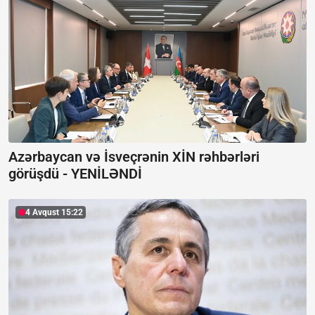
Azərbaycan və İsveçrənin XİN rəhbərləri
görüşdü -
YENİLƏNDİ
4 Avqust 15:22