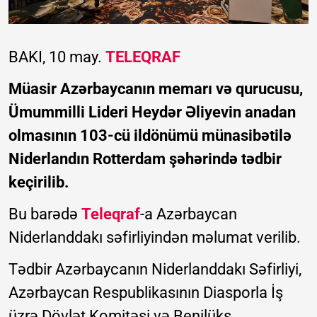
BAKI, 10 may.
TELEQRAF
Müasir Azərbaycanın memarı və qurucusu,
Ümummilli Lideri Heydər Əliyevin anadan
olmasının 103-cü ildönümü münasibətilə
Niderlandın Rotterdam şəhərində tədbir
keçirilib.
Bu barədə
Teleqraf
-a Azərbaycan
Niderlanddakı səfirliyindən məlumat verilib.
Tədbir Azərbaycanın Niderlanddakı Səfirliyi,
Azərbaycan Respublikasının Diasporla İş
üzrə Dövlət Komitəsi və Benilüks