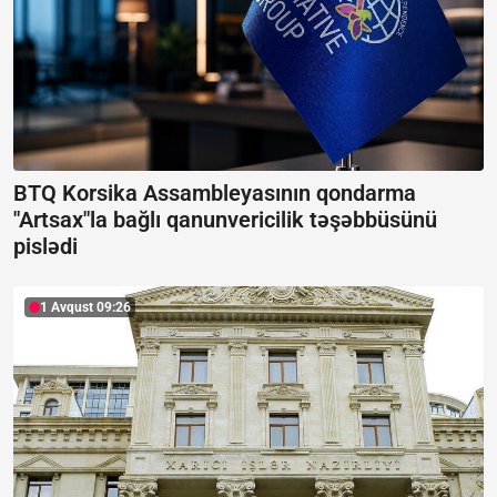
BTQ Korsika Assambleyasının qondarma
"Artsax"la bağlı qanunvericilik təşəbbüsünü
pislədi
1 Avqust 09:26