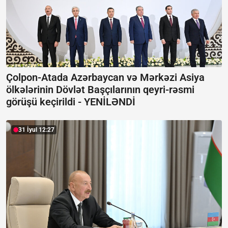
Çolpon-Atada Azərbaycan və Mərkəzi Asiya
ölkələrinin Dövlət Başçılarının qeyri-rəsmi
görüşü keçirildi -
YENİLƏNDİ
31 İyul 12:27