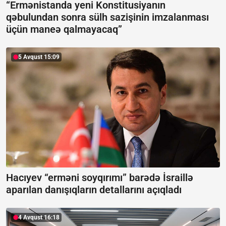
“Ermənistanda yeni Konstitusiyanın
qəbulundan sonra sülh sazişinin imzalanması
üçün maneə qalmayacaq”
5 Avqust 15:09
Hacıyev “erməni soyqırımı” barədə İsraillə
aparılan danışıqların detallarını açıqladı
4 Avqust 16:18