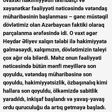
ovaxtkı hakimiyyətin təxribatçı və
xəyanətkar fəaliyyəti nəticəsində vətəndaş
müharibəsinin başlanması – gənc müstəqil
dövlətimiz olan Azərbaycan faktiki olaraq
parçalanma ərəfəsində idi. O vaxt əgər
Heydər Əliyev xalqın tələbi ilə hakimiyyətə
gəlməsəydi, xalqımızın, dövlətimizin taleyi
çox ağır ola bilərdi. Məhz onun fəaliyyəti
nəticəsində bütün mənfi meyillərə son
qoyuldu, vətəndaş müharibəsinə son
qoyuldu, hakimiyyətsizlik, özbaşınalıq kimi
hallara son qoyuldu, ölkəmizdə sabitlik
yaradıldı, inkişaf başlandı və yavaş-yavaş
ordu quruculuğu da artıq getməyə başladı.