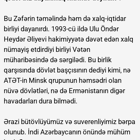
Bu Zəfərin təməlində həm də xalq-iqtidar
birliyi dayanırdı. 1993-cü ildə Ulu Öndər
Heydər Əliyevi hakimiyyətə dəvət edən xalq
nümayiş etdirdiyi birliyi Vətən
müharibəsində də sərgilədi. Bu birlik
qarşısında dövlət başçısının dediyi kimi, nə
ATƏT-in Minsk qrupunun həmsədri olan
nüvə dövlətləri, nə də Ermənistanın digər
havadarları dura bilmədi.
Ərazi bütövlüyümüz və suverenliyimiz bərpa
olunub. İndi Azərbaycanın önündə mühüm