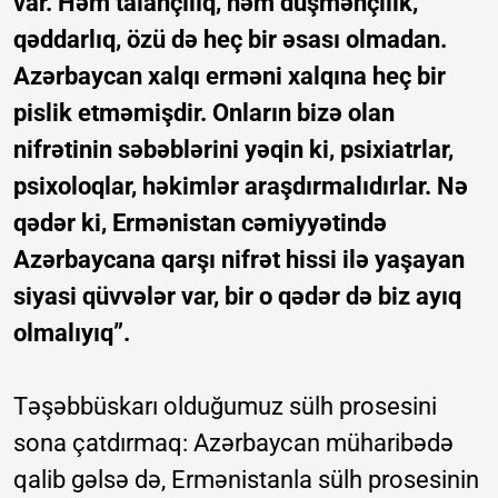
var. Həm talançılıq, həm düşmənçilik,
qəddarlıq, özü də heç bir əsası olmadan.
Azərbaycan xalqı erməni xalqına heç bir
pislik etməmişdir. Onların bizə olan
nifrətinin səbəblərini yəqin ki, psixiatrlar,
psixoloqlar, həkimlər araşdırmalıdırlar. Nə
qədər ki, Ermənistan cəmiyyətində
Azərbaycana qarşı nifrət hissi ilə yaşayan
siyasi qüvvələr var, bir o qədər də biz ayıq
olmalıyıq”.
Təşəbbüskarı olduğumuz sülh prosesini
sona çatdırmaq: Azərbaycan müharibədə
qalib gəlsə də, Ermənistanla sülh prosesinin