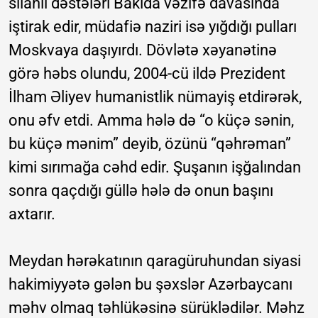
silahlı dəstələri Bakıda vəzifə davasında
iştirak edir, müdafiə naziri isə yığdığı pulları
Moskvaya daşıyırdı. Dövlətə xəyanətinə
görə həbs olundu, 2004-cü ildə Prezident
İlham Əliyev humanistlik nümayiş etdirərək,
onu əfv etdi. Amma hələ də “o küçə sənin,
bu küçə mənim” deyib, özünü “qəhrəman”
kimi sırımağa cəhd edir. Şuşanın işğalından
sonra qaçdığı güllə hələ də onun başını
axtarır.
Meydan hərəkatının qaragüruhundan siyasi
hakimiyyətə gələn bu şəxslər Azərbaycanı
məhv olmaq təhlükəsinə sürüklədilər. Məhz