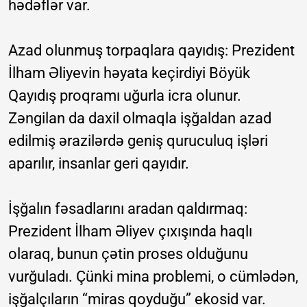
hədəflər var.
Azad olunmuş torpaqlara qayıdış: Prezident
İlham Əliyevin həyata keçirdiyi Böyük
Qayıdış proqramı uğurla icra olunur.
Zəngilan da daxil olmaqla işğaldan azad
edilmiş ərazilərdə geniş quruculuq işləri
aparılır, insanlar geri qayıdır.
İşğalın fəsadlarını aradan qaldırmaq:
Prezident İlham Əliyev çıxışında haqlı
olaraq, bunun çətin proses olduğunu
vurğuladı. Çünki mina problemi, o cümlədən,
işğalçıların “miras qoyduğu” ekosid var.