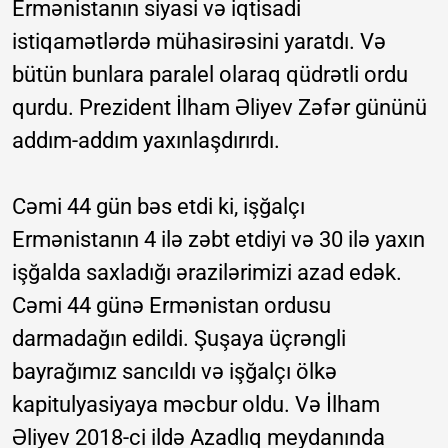
Ermənistanın siyasi və iqtisadi
istiqamətlərdə mühasirəsini yaratdı. Və
bütün bunlara paralel olaraq qüdrətli ordu
qurdu. Prezident İlham Əliyev Zəfər gününü
addım-addım yaxınlaşdırırdı.
Cəmi 44 gün bəs etdi ki, işğalçı
Ermənistanın 4 ilə zəbt etdiyi və 30 ilə yaxın
işğalda saxladığı ərazilərimizi azad edək.
Cəmi 44 günə Ermənistan ordusu
darmadağın edildi. Şuşaya üçrəngli
bayrağımız sancıldı və işğalçı ölkə
kapitulyasiyaya məcbur oldu. Və İlham
Əliyev 2018-ci ildə Azadlıq meydanında