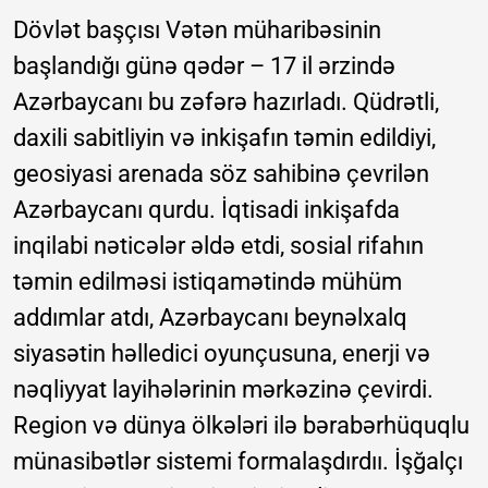
Dövlət başçısı Vətən müharibəsinin
başlandığı günə qədər – 17 il ərzində
Azərbaycanı bu zəfərə hazırladı. Qüdrətli,
daxili sabitliyin və inkişafın təmin edildiyi,
geosiyasi arenada söz sahibinə çevrilən
Azərbaycanı qurdu. İqtisadi inkişafda
inqilabi nəticələr əldə etdi, sosial rifahın
təmin edilməsi istiqamətində mühüm
addımlar atdı, Azərbaycanı beynəlxalq
siyasətin həlledici oyunçusuna, enerji və
nəqliyyat layihələrinin mərkəzinə çevirdi.
Region və dünya ölkələri ilə bərabərhüquqlu
münasibətlər sistemi formalaşdırdıı. İşğalçı