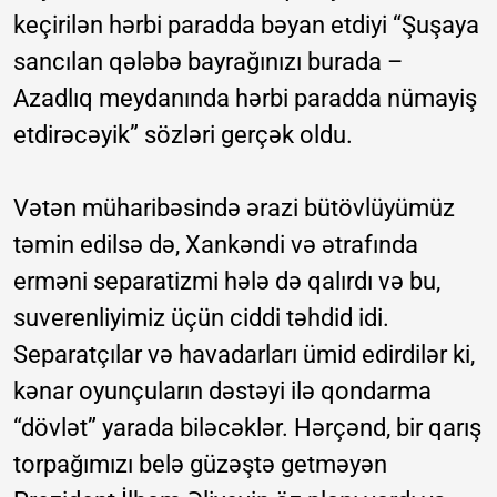
keçirilən hərbi paradda bəyan etdiyi “Şuşaya
sancılan qələbə bayrağınızı burada –
Azadlıq meydanında hərbi paradda nümayiş
etdirəcəyik” sözləri gerçək oldu.
Vətən müharibəsində ərazi bütövlüyümüz
təmin edilsə də, Xankəndi və ətrafında
erməni separatizmi hələ də qalırdı və bu,
suverenliyimiz üçün ciddi təhdid idi.
Separatçılar və havadarları ümid edirdilər ki,
kənar oyunçuların dəstəyi ilə qondarma
“dövlət” yarada biləcəklər. Hərçənd, bir qarış
torpağımızı belə güzəştə getməyən