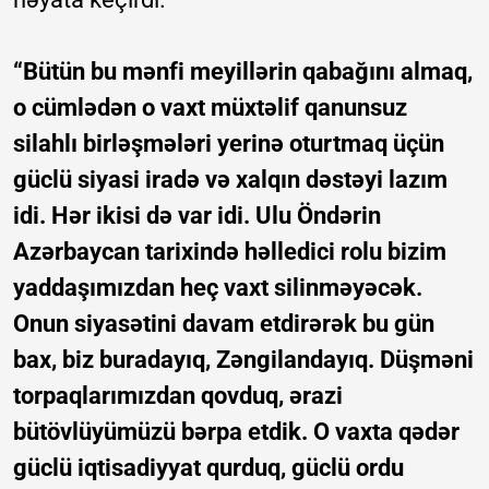
“Bütün bu mənfi meyillərin qabağını almaq,
o cümlədən o vaxt müxtəlif qanunsuz
silahlı birləşmələri yerinə oturtmaq üçün
güclü siyasi iradə və xalqın dəstəyi lazım
idi. Hər ikisi də var idi. Ulu Öndərin
Azərbaycan tarixində həlledici rolu bizim
yaddaşımızdan heç vaxt silinməyəcək.
Onun siyasətini davam etdirərək bu gün
bax, biz buradayıq, Zəngilandayıq. Düşməni
torpaqlarımızdan qovduq, ərazi
bütövlüyümüzü bərpa etdik. O vaxta qədər
güclü iqtisadiyyat qurduq, güclü ordu