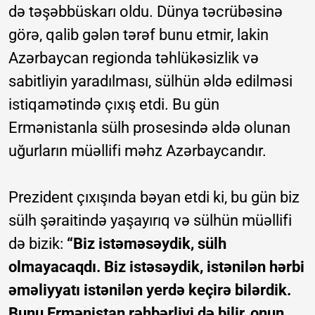
də təşəbbüskarı oldu. Dünya təcrübəsinə
görə, qalib gələn tərəf bunu etmir, lakin
Azərbaycan regionda təhlükəsizlik və
sabitliyin yaradılması, sülhün əldə edilməsi
istiqamətində çıxış etdi. Bu gün
Ermənistanla sülh prosesində əldə olunan
uğurların müəllifi məhz Azərbaycandır.
Prezident çıxışında bəyan etdi ki, bu gün biz
sülh şəraitində yaşayırıq və sülhün müəllifi
də bizik:
“Biz istəməsəydik, sülh
olmayacaqdı. Biz istəsəydik, istənilən hərbi
əməliyyatı istənilən yerdə keçirə bilərdik.
Bunu Ermənistan rəhbərliyi də bilir, onun