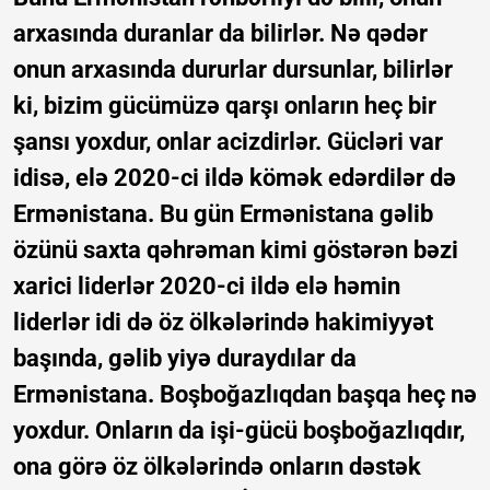
arxasında duranlar da bilirlər. Nə qədər
onun arxasında dururlar dursunlar, bilirlər
ki, bizim gücümüzə qarşı onların heç bir
şansı yoxdur, onlar acizdirlər. Gücləri var
idisə, elə 2020-ci ildə kömək edərdilər də
Ermənistana. Bu gün Ermənistana gəlib
özünü saxta qəhrəman kimi göstərən bəzi
xarici liderlər 2020-ci ildə elə həmin
liderlər idi də öz ölkələrində hakimiyyət
başında, gəlib yiyə duraydılar da
Ermənistana. Boşboğazlıqdan başqa heç nə
yoxdur. Onların da işi-gücü boşboğazlıqdır,
ona görə öz ölkələrində onların dəstək