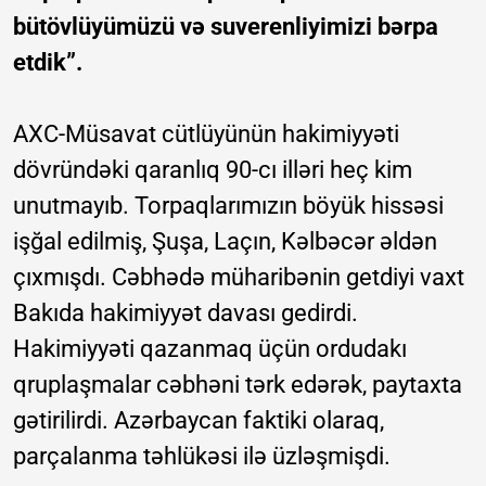
bütövlüyümüzü və suverenliyimizi bərpa
etdik”.
AXC-Müsavat cütlüyünün hakimiyyəti
dövründəki qaranlıq 90-cı illəri heç kim
unutmayıb. Torpaqlarımızın böyük hissəsi
işğal edilmiş, Şuşa, Laçın, Kəlbəcər əldən
çıxmışdı. Cəbhədə müharibənin getdiyi vaxt
Bakıda hakimiyyət davası gedirdi.
Hakimiyyəti qazanmaq üçün ordudakı
qruplaşmalar cəbhəni tərk edərək, paytaxta
gətirilirdi. Azərbaycan faktiki olaraq,
parçalanma təhlükəsi ilə üzləşmişdi.