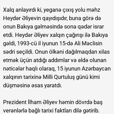
Xalq anlayırdı ki, yeganə çıxış yolu məhz
Heydər Əliyevin qayıdışıdır, buna görə də
onun Bakıya gəlməsində sona qədər israr
etdi. Heydər Əliyev xalqın çağırışı ilə Bakıya
gəldi, 1993-cü il iyunun 15-də Ali Məclisin
sədri seçildi. Onun ölkəni dağılmaqdan xilas
etmək üçün atdığı addımlar və əldə olunan
nəticələr haqlı olaraq, 15 iyunun Azərbaycan
xalqının tarixinə Milli Qurtuluş günü kimi
düşməsinə əsas yaratdı.
Prezident İlham Əliyev həmin dövrdə baş
verənlərlə bağlı tarixi faktları dilə gətirib.