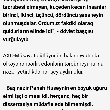
təcrübəsi olmayan, küçədən keçən insanlar
birinci, ikinci, üçüncü, dördüncü şəxs təyin
olunmuşdular. Ordumuz faktiki olaraq
quldurların əlində idi”, - dövlət başçısı
vurğulayıb.
AXC-Müsavat cütlüyünün hakimiyyətində
ölkəyə rəhbərlik edənlərin tərcümeyi-halına
nəzər yetirdikdə hər şey aydın olur.
- Baş nazir Pənah Hüseynin ən böyük uğuru
elmi işçi olması idi, hərçənd, heç bir
dissertasiya müdafiə edə bilməmişdi.