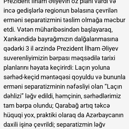
Prezident İlham Əliyevin öz planı vardı və
incə gedişlərlə regionun bəlasına çevrilən
erməni separatizmini təslim olmağa məcbur
etdi. Vətən müharibəsindən başlayaraq,
Xankəndidə bayrağımızın dalğalanmasına
qədərki 3 il ərzində Prezident İlham Əliyev
suverenliyimizin bərpası məqsədilə tarixi
planlarını həyata keçirirdi: Laçın yoluna
sərhəd-keçid məntəqəsi qoyuldu və bununla
erməni separatizminin nəfəsliyi olan “Laçın
dəhlizi” ləğv edildi, həmçinin, sərhədlərimiz
tam bərpa olundu; Qarabağ artıq təkcə
hüquqi yox, praktiki olaraq da Azərbaycanın
daxili işinə çevrildi; separatizmin ləğv