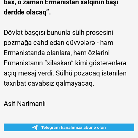
bax, o zaman Ermənistan xalqının başı
dərddə olacaq”.
Dövlət başçısı bununla sülh prosesini
pozmağa cəhd edən qüvvələrə - həm
Ermənistanda olanlara, həm özlərini
Ermənistanın “xilaskarı” kimi göstərənlərə
açıq mesaj verdi. Sülhü pozacaq istənilən
təxribat cavabsız qalmayacaq.
Asif Nərimanlı