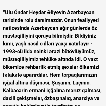
“Ulu Öndər Heydər Əliyevin Azərbaycan
tarixində rolu danılmazdır. Onun fəaliyyəti
nəticəsində Azərbaycan ağır günlərdə öz
müstəqilliyini qoruya bilmişdir. Bildiyiniz
kimi, yaşlı nəsil o illəri yaxşı xatırlayır -
1993-cü ildə nəinki ərazi bütövlüyümüz,
müstəqilliyimiz təhlükə altında idi. O vaxt
ölkəmizə rəhbərlik etmiş şəxslər ölkəmizi
fəlakətə aparırdılar. Həm torpaqlarımızın
işğal altına düşməsi, Şuşanın, Laçının,
Kəlbəcərin erməni işğalına məruz qalması,
daxili çəkişmələr, özbaşınalıq, anarxiya və