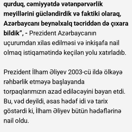
qurduq, cəmiyyətdə vətənpərvərlik
meyillərini gücləndirdik və faktiki olaraq,
Azərbaycanı beynəlxalq təcriddən də çıxara
bildik”, -
Prezident Azərbaycanın
uçurumdan xilas edilməsi və inkişafa nail
olmaq istiqamətində keçilən yolu xatırladıb.
Prezident İlham Əliyev 2003-cü ildə ölkəyə
rəhbərlik etməyə başlayanda
torpaqlarımızın azad ediləcəyini bəyan etdi.
Bu, vəd deyildi, əsas hədəf idi və tarix
göstərdi ki, İlham Əliyev bütün hədəflərinə
nail oldu.