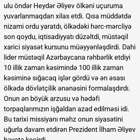
ulu öndər Heydər Əliyev ölkəni uçuruma
yuvarlanmaqdan xilas etdi. Qısa müddətdə
nizami ordu yaratdı, ölkədəki hərc-mərcliyə
son qoydu, iqtisadiyyatı düzəltdi, müstəqil
xarici siyasət kursunu müəyyənləşdirdi. Dahi
lider müstəqil Azərbaycana rəhbərlik etdiyi
10 illik zaman kəsimində 100 illik zaman
kəsiminə sığacaq işlər gördü və ən əsası
ölkədə dövlətçilik ənənəsini formalaşdırdı.
Onun ən böyük arzusu və hədəfi
torpaqlarımızın işğaldan azad edilməsi idi.
Bu tarixi missiyanı məhz onun siyasətini
uğurla davam etdirən Prezident İlham Əliyev
həyata keçirdi.