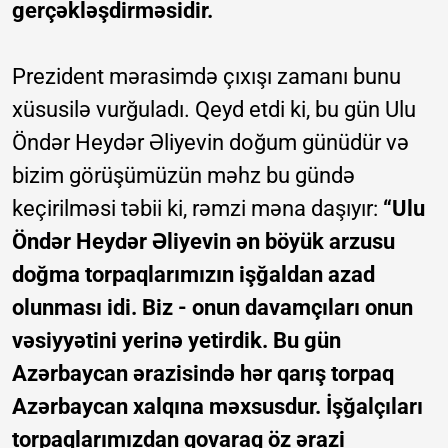
gerçəkləşdirməsidir.
Prezident mərasimdə çıxışı zamanı bunu
xüsusilə vurğuladı. Qeyd etdi ki, bu gün Ulu
Öndər Heydər Əliyevin doğum günüdür və
bizim görüşümüzün məhz bu gündə
keçirilməsi təbii ki, rəmzi məna daşıyır:
“Ulu
Öndər Heydər Əliyevin ən böyük arzusu
doğma torpaqlarımızın işğaldan azad
olunması idi. Biz - onun davamçıları onun
vəsiyyətini yerinə yetirdik. Bu gün
Azərbaycan ərazisində hər qarış torpaq
Azərbaycan xalqına məxsusdur. İşğalçıları
torpaqlarımızdan qovaraq öz ərazi