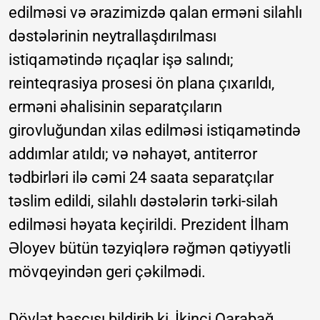
edilməsi və ərazimizdə qalan erməni silahlı
dəstələrinin neytrallaşdırılması
istiqamətində rıçaqlar işə salındı;
reinteqrasiya prosesi ön plana çıxarıldı,
erməni əhalisinin separatçıların
girovluğundan xilas edilməsi istiqamətində
addımlar atıldı; və nəhayət, antiterror
tədbirləri ilə cəmi 24 saata separatçılar
təslim edildi, silahlı dəstələrin tərki-silah
edilməsi həyata keçirildi. Prezident İlham
Əloyev bütün təzyiqlərə rəğmən qətiyyətli
mövqeyindən geri çəkilmədi.
Dövlət başçısı bildirib ki, İkinci Qarabağ