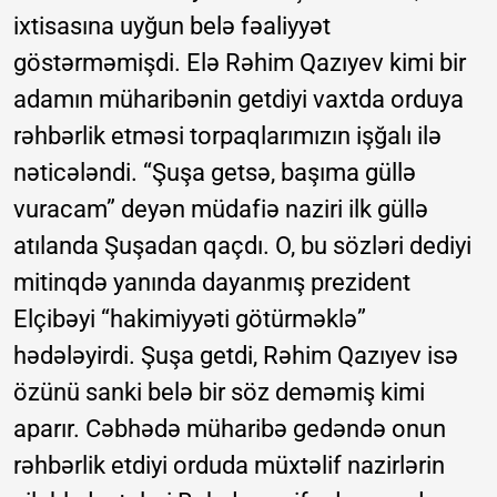
ixtisasına uyğun belə fəaliyyət
göstərməmişdi. Elə Rəhim Qazıyev kimi bir
adamın müharibənin getdiyi vaxtda orduya
rəhbərlik etməsi torpaqlarımızın işğalı ilə
nəticələndi. “Şuşa getsə, başıma güllə
vuracam” deyən müdafiə naziri ilk güllə
atılanda Şuşadan qaçdı. O, bu sözləri dediyi
mitinqdə yanında dayanmış prezident
Elçibəyi “hakimiyyəti götürməklə”
hədələyirdi. Şuşa getdi, Rəhim Qazıyev isə
özünü sanki belə bir söz deməmiş kimi
aparır. Cəbhədə müharibə gedəndə onun
rəhbərlik etdiyi orduda müxtəlif nazirlərin