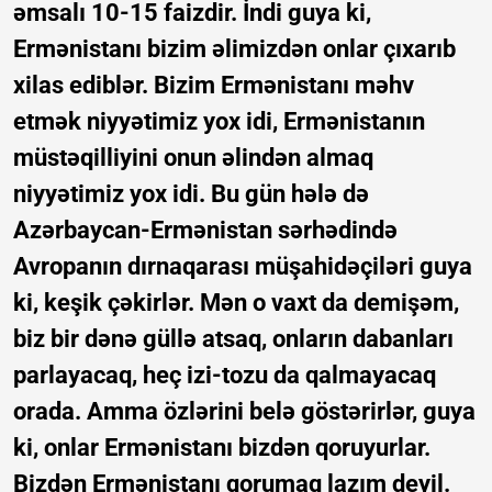
əmsalı 10-15 faizdir. İndi guya ki,
Ermənistanı bizim əlimizdən onlar çıxarıb
xilas ediblər. Bizim Ermənistanı məhv
etmək niyyətimiz yox idi, Ermənistanın
müstəqilliyini onun əlindən almaq
niyyətimiz yox idi. Bu gün hələ də
Azərbaycan-Ermənistan sərhədində
Avropanın dırnaqarası müşahidəçiləri guya
ki, keşik çəkirlər. Mən o vaxt da demişəm,
biz bir dənə güllə atsaq, onların dabanları
parlayacaq, heç izi-tozu da qalmayacaq
orada. Amma özlərini belə göstərirlər, guya
ki, onlar Ermənistanı bizdən qoruyurlar.
Bizdən Ermənistanı qorumaq lazım deyil.