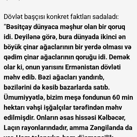
Dövlət başçısı konkret faktları sadaladı:
“
Bəsitçay dünyaca məşhur olan bir qoruq
idi. Deyilənə görə, bura dünyada ikinci ən
böyük çinar ağaclarının bir yerdə olması və
qədim çinar ağaclarının qoruğu idi. Demək
olar ki, onun yarısını Ermənistan dövləti
məhv edib. Bəzi ağacları yandırıb,
bəzilərini də kəsib bazarlarda satıb.
Ümumiyyətlə, bizim meşə fondunun 60 min
hektarı vəhşi işğalçılar tərəfindən məhv
edilmişdir. Onların əsas hissəsi Kəlbəcər,
Laçın rayonlarındadır, amma Zəngilanda da