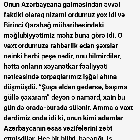
Onun Azərbaycana gəlməsindən əvvəl
faktiki olaraq nizami ordumuz yox idi və
Birinci Qarabağ müharibəsindəki
məğlubiyyətimiz məhz buna görə idi. O
vaxt ordumuza rəhbərlik edən şəxslər
nəinki hərbi peşə nədir, onu bilmirdilər,
hətta onların xəyanətkar fəaliyyəti
nəticəsində torpaqlarımız işğal altına
düşmüşdü. “Şuşa əldən gedərsə, başıma
güllə çaxaram” deyən o namərd, xain bu
gün də orada-burada sülənir. Amma o vaxt
dərdimiz onda idi ki, onun kimi adamlar
Azərbaycanın əsas vəzifələrini zəbt
etmişdilər. Heç bir biliyi, bacarığı, iş