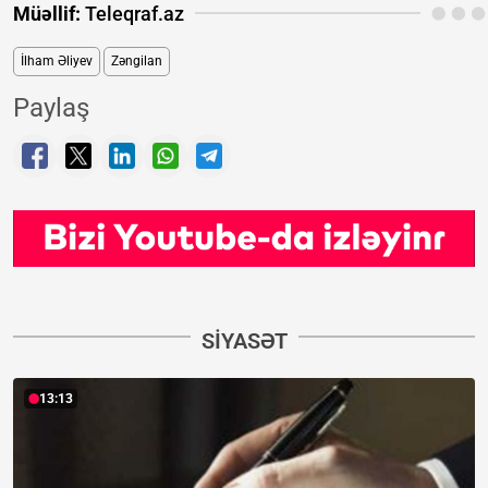
Müəllif:
Teleqraf.az
İlham Əliyev
Zəngilan
Paylaş
SIYASƏT
13:13