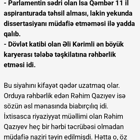
- Parlamentin sədri olan İsa Qəmbər 11 il
aspiranturada təhsil alması, lakin yekunda
dissertasiyanı müdafiə etməməsi ilə yadda
qalıb.
- Dövlət katibi olan Əli Kərimli ən böyük
karyerası tələbə təşkilatına rəhbərlik
etməsi idi.
Bu siyahını kifayət qədər uzatmaq olar.
Orduya rəhbərlik edən Rəhim Qazıyev isə
sözün əsl mənasında biabırçılıq idi.
İxtisasca riyaziyyat müəllimi olan Rəhim
Qazıyev heç bir hərbi təcrübəsi olmadan
müdafiə naziri təyin edilmişdi. Hətta o, öz