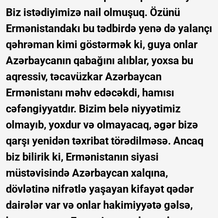
Biz istədiyimizə nail olmuşuq. Özünü
Ermənistandakı bu tədbirdə yenə də yalançı
qəhrəman kimi göstərmək ki, guya onlar
Azərbaycanın qabağını alıblar, yoxsa bu
aqressiv, təcavüzkar Azərbaycan
Ermənistanı məhv edəcəkdi, hamısı
cəfəngiyyatdır. Bizim belə niyyətimiz
olmayıb, yoxdur və olmayacaq, əgər bizə
qarşı yenidən təxribat törədilməsə. Ancaq
biz bilirik ki, Ermənistanın siyasi
müstəvisində Azərbaycan xalqına,
dövlətinə nifrətlə yaşayan kifayət qədər
dairələr var və onlar hakimiyyətə gəlsə,