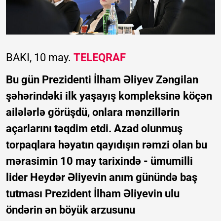
BAKI, 10 may.
TELEQRAF
Bu gün Prezidenti İlham Əliyev Zəngilan
şəhərindəki ilk yaşayış kompleksinə köçən
ailələrlə görüşdü, onlara mənzillərin
açarlarını təqdim etdi. Azad olunmuş
torpaqlara həyatın qayıdışın rəmzi olan bu
mərasimin 10 may tarixində - ümumilli
lider Heydər Əliyevin anım günündə baş
tutması Prezident İlham Əliyevin ulu
öndərin ən böyük arzusunu