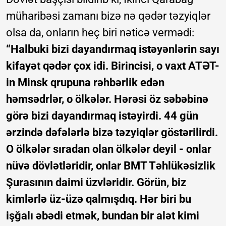
müharibəsi zamanı bizə nə qədər təzyiqlər
olsa da, onların heç biri nəticə vermədi:
“Halbuki bizi dayandırmaq istəyənlərin sayı
kifayət qədər çox idi. Birincisi, o vaxt ATƏT-
in Minsk qrupuna rəhbərlik edən
həmsədrlər, o ölkələr. Hərəsi öz səbəbinə
görə bizi dayandırmaq istəyirdi. 44 gün
ərzində dəfələrlə bizə təzyiqlər göstərilirdi.
O ölkələr sıradan olan ölkələr deyil - onlar
nüvə dövlətləridir, onlar BMT Təhlükəsizlik
Şurasının daimi üzvləridir. Görün, biz
kimlərlə üz-üzə qalmışdıq. Hər biri bu
işğalı əbədi etmək, bundan bir alət kimi