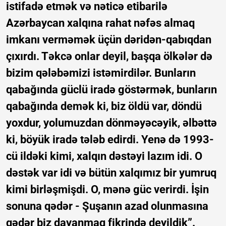
istifadə etmək və nəticə etibarilə
Azərbaycan xalqına rahat nəfəs almaq
imkanı verməmək üçün dəridən-qabıqdan
çıxırdı. Təkcə onlar deyil, başqa ölkələr də
bizim qələbəmizi istəmirdilər. Bunların
qabağında güclü iradə göstərmək, bunların
qabağında demək ki, biz öldü var, döndü
yoxdur, yolumuzdan dönməyəcəyik, əlbəttə
ki, böyük iradə tələb edirdi. Yenə də 1993-
cü ildəki kimi, xalqın dəstəyi lazım idi. O
dəstək var idi və bütün xalqımız bir yumruq
kimi birləşmişdi. O, mənə güc verirdi. İşin
sonuna qədər - Şuşanın azad olunmasına
qədər biz dayanmaq fikrində deyildik”.