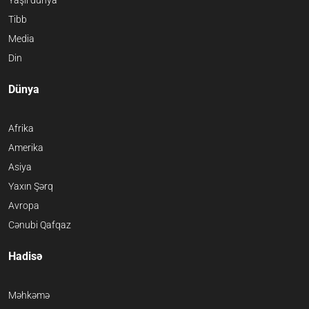
Yaşıl dünya
Tibb
Media
Din
Dünya
Afrika
Amerika
Asiya
Yaxın Şərq
Avropa
Cənubi Qafqaz
Hadisə
Məhkəmə