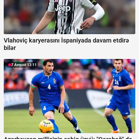
Vlahoviç karyerasını İspaniyada davam etdirə
bilər
7 Avqust 13:11