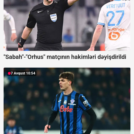
"Sabah"-"Orhus" matçının hakimləri dəyişdirildi
7 Avqust 10:54