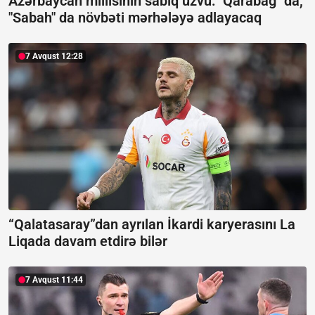
Azərbaycan millisinin sabiq üzvü: "Qarabağ" da,
"Sabah" da növbəti mərhələyə adlayacaq
7 Avqust 12:28
“Qalatasaray”dan ayrılan İkardi karyerasını La
Liqada davam etdirə bilər
7 Avqust 11:44