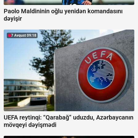
Paolo Maldininin oğlu yenidən komandasını
dəyişir
7 Avqust 09:18
UEFA reytinqi: “Qarabağ” uduzdu, Azərbaycanın
mövqeyi dəyişmədi