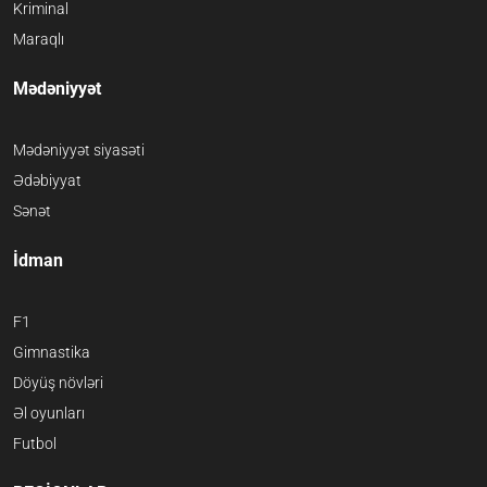
Kriminal
Maraqlı
Mədəniyyət
Mədəniyyət siyasəti
Ədəbiyyat
Sənət
İdman
F1
Gimnastika
Döyüş növləri
Əl oyunları
Futbol