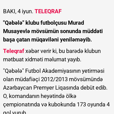
BAKI, 4 iyun.
TELEQRAF
"Qəbələ" klubu futbolçusu Murad
Musayevlə mövsümün sonunda müddəti
başa çatan müqaviləni yeniləməyib.
Teleqraf
xəbər verir ki, bu barədə klubun
mətbuat xidməti məlumat yayıb.
"Qəbələ" Futbol Akademiyasının yetirməsi
olan müdafiəçi 2012/2013 mövsümündə
Azərbaycan Premyer Liqasında debüt edib.
O, komandanın heyətində ölkə
çempionatında və kubokunda 173 oyunda 4
qol vurub.