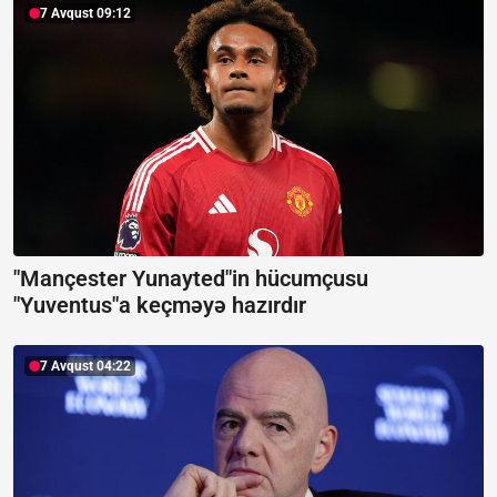
7 Avqust 09:12
"Mançester Yunayted"in hücumçusu
"Yuventus"a keçməyə hazırdır
7 Avqust 04:22