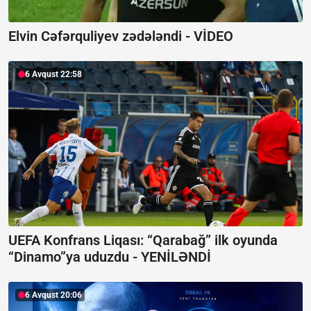
Elvin Cəfərquliyev zədələndi -
VİDEO
6 Avqust 22:58
UEFA Konfrans Liqası:
“Qarabağ” ilk oyunda
“Dinamo”ya uduzdu - YENİLƏNDİ
6 Avqust 20:06