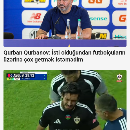
Qurban Qurbanov:
İsti olduğundan futbolçuların
üzərinə çox getmək istəmədim
6 Avqust 23:12