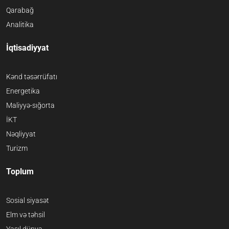
Qarabağ
Analitika
İqtisadiyyat
Kənd təsərrüfatı
Energetika
Maliyyə-sığorta
İKT
Nəqliyyat
Turizm
Toplum
Sosial siyasət
Elm və təhsil