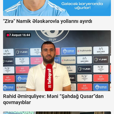
"Zirə" Namik Ələskərovla yollarını ayırdı
7 Avqust 16:44
Rahid Əmirquliyev: Məni “Şahdağ Qusar”dan
qovmayıblar