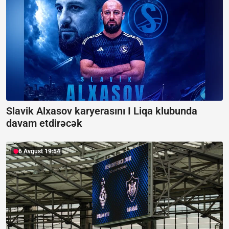
Slavik Alxasov karyerasını I Liqa klubunda
davam etdirəcək
6 Avqust 19:54