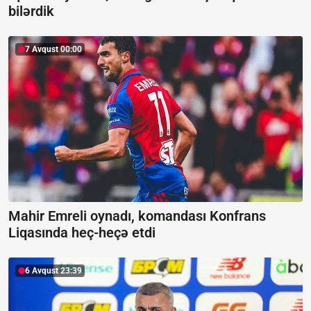
bilərdik
7 Avqust 00:00
Mahir Emreli oynadı, komandası Konfrans
Liqasında heç-heçə etdi
6 Avqust 23:39