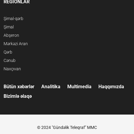
REGİONLAR
Şimal-qərb
Şimal
Abşeron
Mərkəzi Aran
Qərb
Cənub
Naxçıvan
Bütün xəbərlər
Analitika
Multimedia
Haqqımızda
Bizimlə əlaqə
© 2024 "Gündəlik Teleqraf" MMC