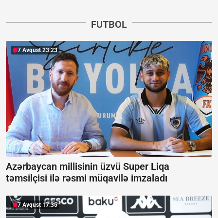
FUTBOL
7 Avqust 23:23
Azərbaycan millisinin üzvü Super Liqa
təmsilçisi ilə rəsmi müqavilə imzaladı
7 Avqust 17:35