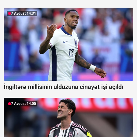
7 Avqust 14:31
İngiltərə millisinin ulduzuna cinayət işi açıldı
7 Avqust 14:05