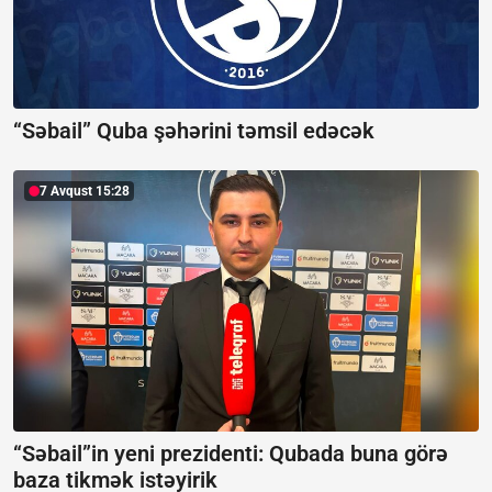
“Səbail” Quba şəhərini təmsil edəcək
7 Avqust 15:28
“Səbail”in yeni prezidenti:
Qubada buna görə
baza tikmək istəyirik