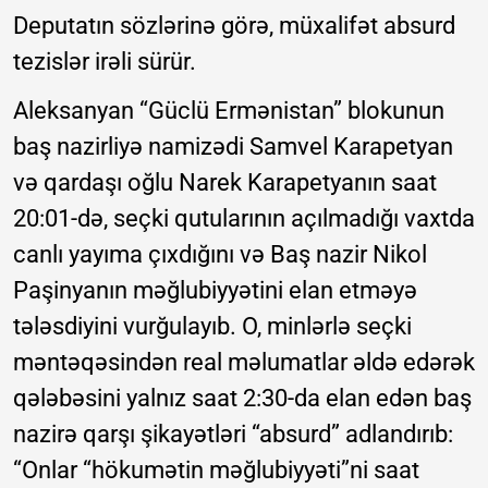
Deputatın sözlərinə görə, müxalifət absurd
tezislər irəli sürür.
Aleksanyan “Güclü Ermənistan” blokunun
baş nazirliyə namizədi Samvel Karapetyan
və qardaşı oğlu Narek Karapetyanın saat
20:01-də, seçki qutularının açılmadığı vaxtda
canlı yayıma çıxdığını və Baş nazir Nikol
Paşinyanın məğlubiyyətini elan etməyə
tələsdiyini vurğulayıb. O, minlərlə seçki
məntəqəsindən real məlumatlar əldə edərək
qələbəsini yalnız saat 2:30-da elan edən baş
nazirə qarşı şikayətləri “absurd” adlandırıb:
“Onlar “hökumətin məğlubiyyəti”ni saat