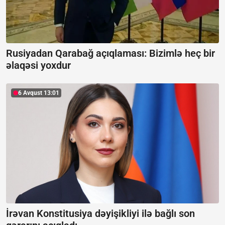
Rusiyadan Qarabağ açıqlaması:
Bizimlə heç bir
əlaqəsi yoxdur
6 Avqust 13:01
İrəvan Konstitusiya dəyişikliyi ilə bağlı son