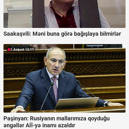
Saakaşvili:
Məni buna görə bağışlaya bilmirlər
7 Avqust 12:11
Paşinyan: Rusiyanın mallarımıza qoyduğu
əngəllər Aİİ-yə inamı azaldır