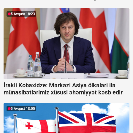
5 Avqust 18:23
İrakli Kobaxidze: Mərkəzi Asiya ölkələri ilə
münasibətlərimiz xüsusi əhəmiyyət kəsb edir
5 Avqust 18:05