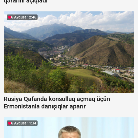
qərarını açıqladı
6 Avqust 12:46
Rusiya Qafanda konsulluq açmaq üçün
Ermənistanla danışıqlar aparır
6 Avqust 11:34