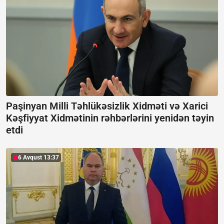
Paşinyan Milli Təhlükəsizlik Xidməti və Xarici
Kəşfiyyat Xidmətinin rəhbərlərini yenidən təyin
etdi
6 Avqust 13:37