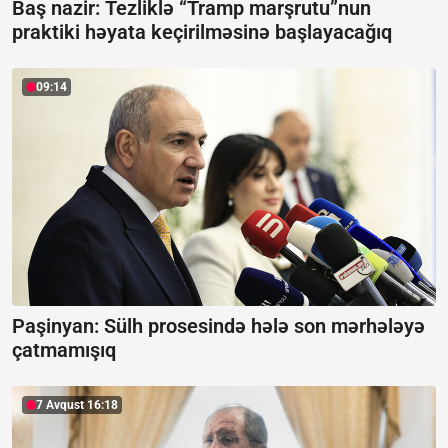
Baş nazir: Tezliklə “Tramp marşrutu”nun
praktiki həyata keçirilməsinə başlayacağıq
09:14
Paşinyan:
Sülh prosesində hələ son mərhələyə
çatmamışıq
7 Avqust 16:18