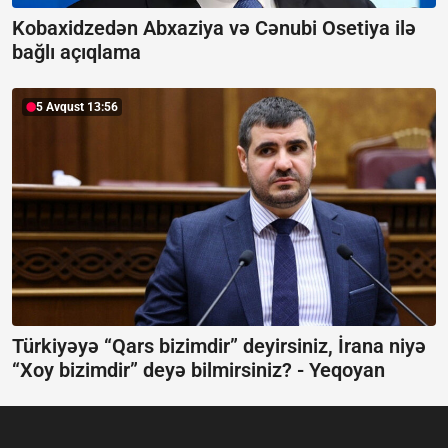
Kobaxidzedən Abxaziya və Cənubi Osetiya ilə
bağlı açıqlama
5 Avqust 13:56
Türkiyəyə “Qars bizimdir” deyirsiniz, İrana niyə
“Xoy bizimdir” deyə bilmirsiniz? -
Yeqoyan