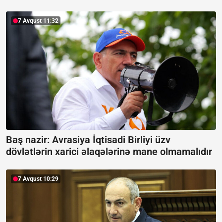
7 Avqust 11:32
Baş nazir: Avrasiya İqtisadi Birliyi üzv
dövlətlərin xarici əlaqələrinə mane olmamalıdır
7 Avqust 10:29