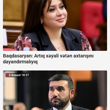
Baqdasaryan:
Artıq xəyali vətən axtarışını
dayandırmalıyıq
5 Avqust 18:37