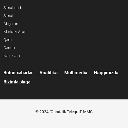
Şimal-qərb
Şimal
Abşeron
Mərkəzi Aran
Qərb
Cənub
Naxçıvan
Bütün xəbərlər
Analitika
Multimedia
Haqqımızda
Bizimlə əlaqə
© 2024 "Gündəlik Teleqraf" MMC