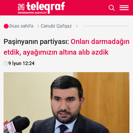
Əsas səhifə
Cənubi Qafqaz
Paşinyanın partiyası:
Onları darmadağın
etdik, ayağımızın altına alıb əzdik
9 İyun 12:24