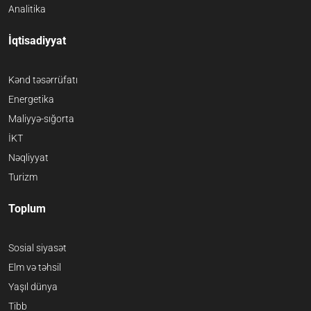
Analitika
İqtisadiyyat
Kənd təsərrüfatı
Energetika
Maliyyə-sığorta
İKT
Nəqliyyat
Turizm
Toplum
Sosial siyasət
Elm və təhsil
Yaşıl dünya
Tibb