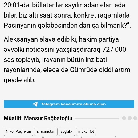
20:01-də, bülletenlər sayılmadan elan edə
bilər, biz altı saat sonra, konkret rəqəmlərlə
Paşinyanın qələbəsindən danışa bilmərik?”.
Aleksanyan əlavə edib ki, hakim partiya
əvvəlki nəticəsini yaxşılaşdıraraq 727 000
səs toplayıb, İrəvanın bütün inzibati
rayonlarında, eləcə də Gümrüdə ciddi artım
qeydə alıb.
Müəllif:
Mənsur Rəğbətoğlu
Nikol Paşinyan
Ermənistan
seçkilər
müxalifət