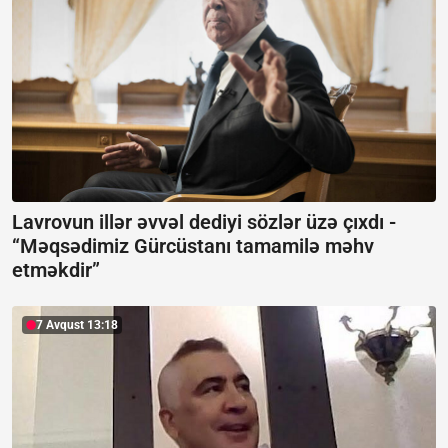
Lavrovun illər əvvəl dediyi sözlər üzə çıxdı -
“Məqsədimiz Gürcüstanı tamamilə məhv
etməkdir”
7 Avqust 13:18