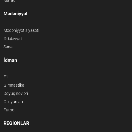
Maraqlı
Mədəniyyət
Mədəniyyət siyasəti
Ədəbiyyat
Sənət
İdman
F1
Gimnastika
Döyüş növləri
Əl oyunları
Futbol
REGİONLAR