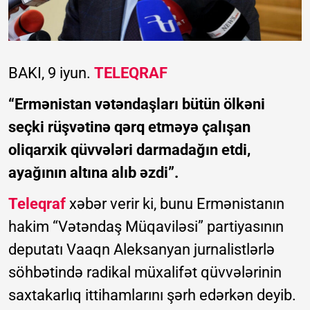
BAKI, 9 iyun.
TELEQRAF
“Ermənistan vətəndaşları bütün ölkəni
seçki rüşvətinə qərq etməyə çalışan
oliqarxik qüvvələri darmadağın etdi,
ayağının altına alıb əzdi”.
Teleqraf
xəbər verir ki, bunu Ermənistanın
hakim “Vətəndaş Müqaviləsi” partiyasının
deputatı Vaaqn Aleksanyan jurnalistlərlə
söhbətində radikal müxalifət qüvvələrinin
saxtakarlıq ittihamlarını şərh edərkən deyib.