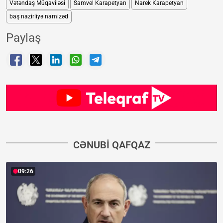
Vətəndaş Müqaviləsi
Samvel Karapetyan
Narek Karapetyan
baş nazirliyə namizəd
Paylaş
CƏNUBI QAFQAZ
09:26