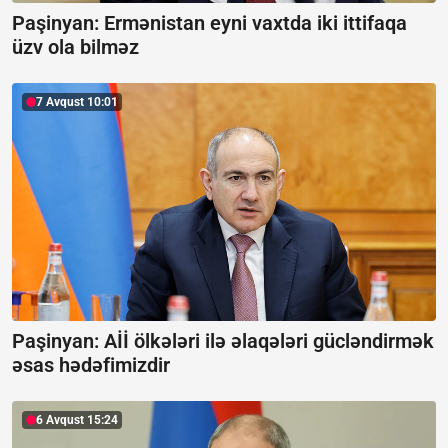
Paşinyan: Ermənistan eyni vaxtda iki ittifaqa
üzv ola bilməz
7 Avqust 10:01
Paşinyan: Aİİ ölkələri ilə əlaqələri gücləndirmək
əsas hədəfimizdir
6 Avqust 15:24