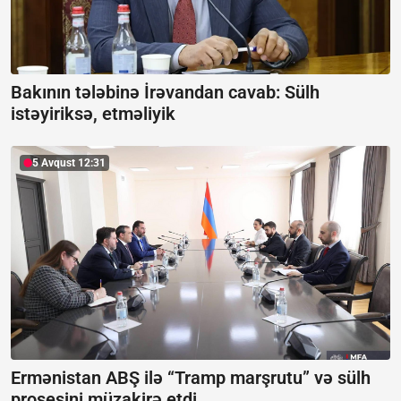
Bakının tələbinə İrəvandan cavab:
Sülh
istəyiriksə, etməliyik
5 Avqust 12:31
Ermənistan ABŞ ilə “Tramp marşrutu” və sülh
prosesini müzakirə etdi