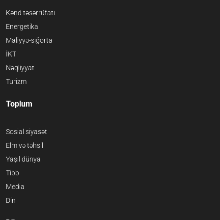
Kənd təsərrüfatı
Energetika
Maliyyə-sığorta
İKT
Nəqliyyat
Turizm
Toplum
Sosial siyasət
Elm və təhsil
Yaşıl dünya
Tibb
Media
Din