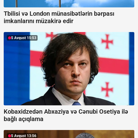
Tbilisi və London münasibətlərin bərpası
imkanlarını müzakirə edir
5 Avqust 15:53
Kobaxidzedən Abxaziya və Cənubi Osetiya ilə
bağlı açıqlama
5 Avqust 13:56