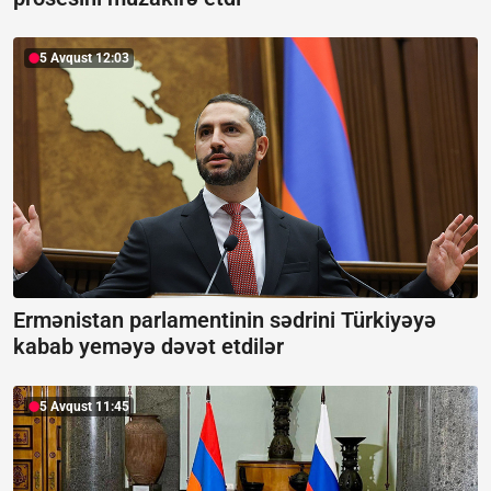
5 Avqust 12:03
Ermənistan parlamentinin sədrini Türkiyəyə
kabab yeməyə dəvət etdilər
5 Avqust 11:45