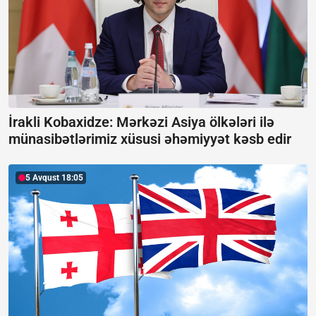
İrakli Kobaxidze: Mərkəzi Asiya ölkələri ilə
münasibətlərimiz xüsusi əhəmiyyət kəsb edir
5 Avqust 18:05