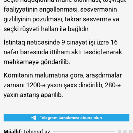
fəaliyyətinin əngəllənməsi, səsvermənin
gizliliyinin pozulması, təkrar səsvermə və
seçki rüşvəti halları ilə bağlıdır.
İstintaq nəticəsində 9 cinayət işi üzrə 16
nəfər barəsində ittiham aktı təsdiqlənərək
məhkəməyə göndərilib.
Komitənin məlumatına görə, araşdırmalar
zamanı 1200-ə yaxın şəxs dindirilib, 280-ə
yaxın axtarış aparılıb.
Müəllif:
Teleqraf.az