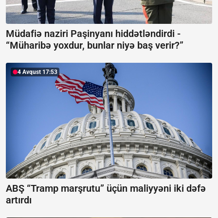
Müdafiə naziri Paşinyanı hiddətləndirdi -
“Müharibə yoxdur, bunlar niyə baş verir?”
4 Avqust 17:53
ABŞ “Tramp marşrutu” üçün maliyyəni iki dəfə
artırdı