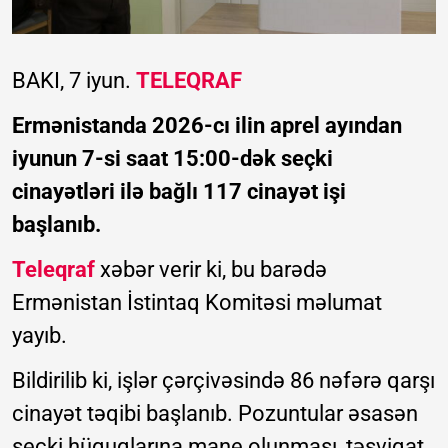
BAKI, 7 iyun.
TELEQRAF
Ermənistanda 2026-cı ilin aprel ayından
iyunun 7-si saat 15:00-dək seçki
cinayətləri ilə bağlı 117 cinayət işi
başlanıb.
Teleqraf
xəbər verir ki, bu barədə
Ermənistan İstintaq Komitəsi məlumat
yayıb.
Bildirilib ki, işlər çərçivəsində 86 nəfərə qarşı
cinayət təqibi başlanıb. Pozuntular əsasən
seçki hüquqlarına mane olunması, təşviqat