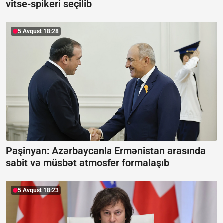
vitse-spikeri seçilib
5 Avqust 18:28
Paşinyan: Azərbaycanla Ermənistan arasında
sabit və müsbət atmosfer formalaşıb
5 Avqust 18:23