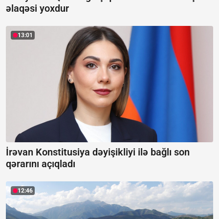
əlaqəsi yoxdur
13:01
İrəvan Konstitusiya dəyişikliyi ilə bağlı son
qərarını açıqladı
12:46