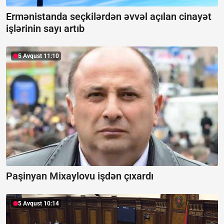
Ermənistanda seçkilərdən əvvəl açılan cinayət
işlərinin sayı artıb
5 Avqust 11:10
Paşinyan Mixaylovu işdən çıxardı
5 Avqust 10:14