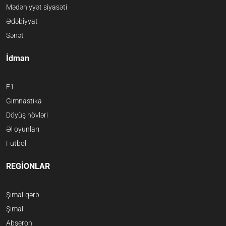
Mədəniyyət siyasəti
Ədəbiyyat
Sənət
İdman
F1
Gimnastika
Döyüş növləri
Əl oyunları
Futbol
REGİONLAR
Şimal-qərb
Şimal
Abşeron