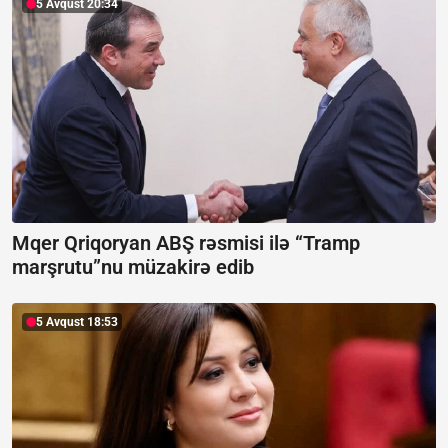
5 Avqust 20:34
Mqer Qriqoryan ABŞ rəsmisi ilə “Tramp
marşrutu”nu müzakirə edib
5 Avqust 18:53