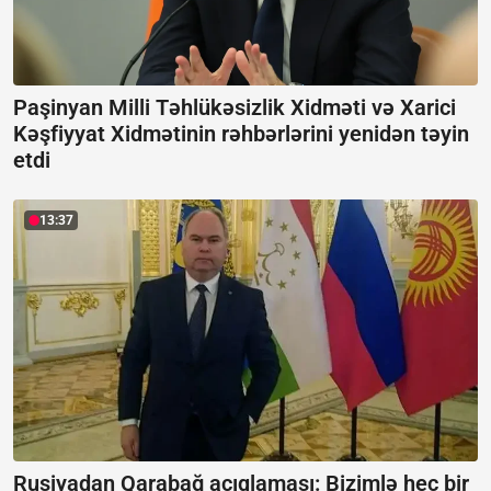
Paşinyan Milli Təhlükəsizlik Xidməti və Xarici
Kəşfiyyat Xidmətinin rəhbərlərini yenidən təyin
etdi
13:37
Rusiyadan Qarabağ açıqlaması:
Bizimlə heç bir