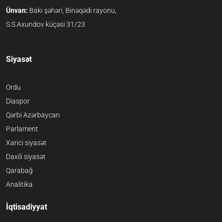
Ünvan:
Bakı şəhəri, Binəqədi rayonu,
S.S.Axundov küçəsi 31/23
Siyasət
Ordu
Diaspor
Qərbi Azərbaycan
Parlament
Xarici siyasət
Daxili siyasət
Qarabağ
Analitika
İqtisadiyyat