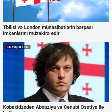
Tbilisi və London münasibətlərin bərpası
imkanlarını müzakirə edir
5 Avqust 15:53
Kobaxidzedən Abxaziya və Cənubi Osetiya ilə