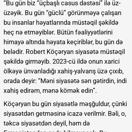
“Bu gün biz “üçbaşlı casus dəstəsi” ilə üz-
üzəyik. Bu gün “güclü” görünməyə çalışan
bu insanlar həyatlarında müstəqil şəkildə
heç nə etməyiblər. Bütün fəaliyyətlərini
himayə altında həyata keçiriblər, bu gün də
belədir. Robert Köçəryan siyasətə müstəqil
şəkildə girməyib. 2023-cü ildə onun xarici
ölkəyə ünvanladığı xahiş-yalvarış üzə çıxıb,
orada deyir: “Məni siyasətə sən gətirdin, indi
xahiş edirəm, mənə kömək edin”.
Köçəryan bu gün siyasətlə məşğuldur, çünki
siyasətdən getməsinə icazə verilmir. Bəli, o,
təkcə siyasətdən deyil, həm də