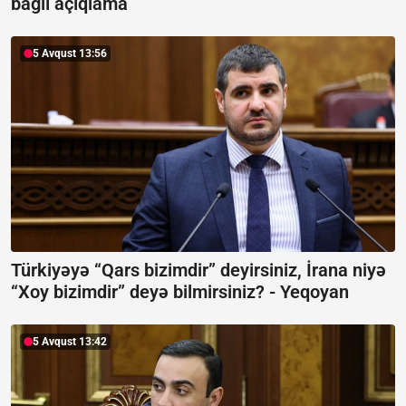
bağlı açıqlama
5 Avqust 13:56
Türkiyəyə “Qars bizimdir” deyirsiniz, İrana niyə
“Xoy bizimdir” deyə bilmirsiniz? -
Yeqoyan
5 Avqust 13:42