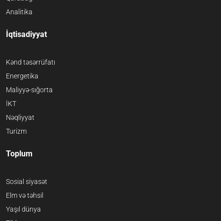
Analitika
İqtisadiyyat
Kənd təsərrüfatı
Energetika
Maliyyə-sığorta
İKT
Nəqliyyat
Turizm
Toplum
Sosial siyasət
Elm və təhsil
Yaşıl dünya