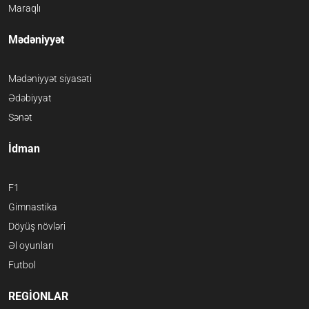
Maraqlı
Mədəniyyət
Mədəniyyət siyasəti
Ədəbiyyat
Sənət
İdman
F1
Gimnastika
Döyüş növləri
Əl oyunları
Futbol
REGİONLAR