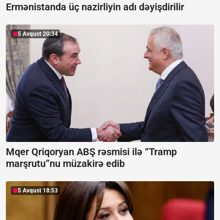
Ermənistanda üç nazirliyin adı dəyişdirilir
5 Avqust 20:34
Mqer Qriqoryan ABŞ rəsmisi ilə “Tramp
marşrutu”nu müzakirə edib
5 Avqust 18:53