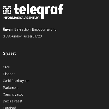
Ünvan:
Bakı şəhəri, Binəqədi rayonu,
S.S.Axundov küçəsi 31/23
Siyasət
Ordu
Diaspor
Qərbi Azərbaycan
Parlament
Xarici siyasət
Daxili siyasət
Qarabağ