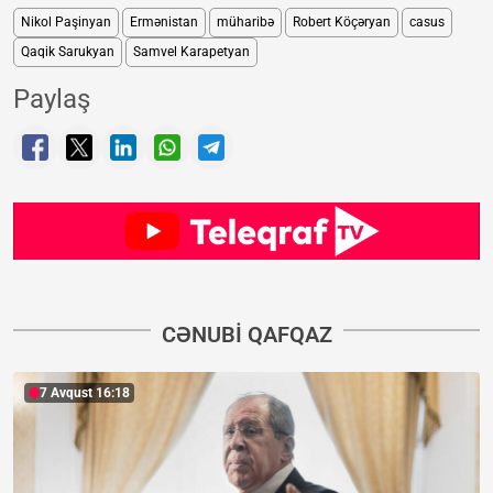
Nikol Paşinyan
Ermənistan
müharibə
Robert Köçəryan
casus
Qaqik Sarukyan
Samvel Karapetyan
Paylaş
CƏNUBI QAFQAZ
7 Avqust 16:18