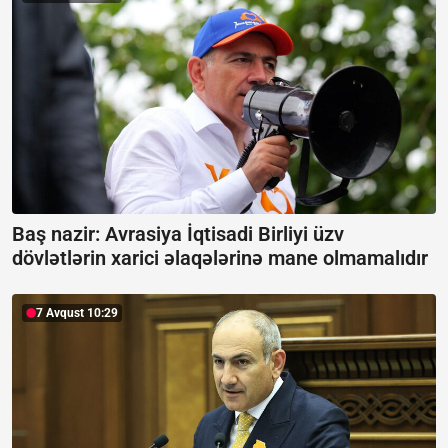
Baş nazir: Avrasiya İqtisadi Birliyi üzv
dövlətlərin xarici əlaqələrinə mane olmamalıdır
7 Avqust 10:29