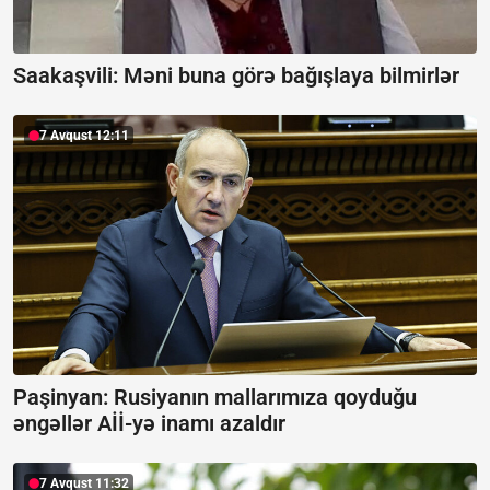
Saakaşvili:
Məni buna görə bağışlaya bilmirlər
7 Avqust 12:11
Paşinyan: Rusiyanın mallarımıza qoyduğu
əngəllər Aİİ-yə inamı azaldır
7 Avqust 11:32