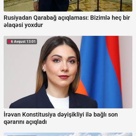
Rusiyadan Qarabağ açıqlaması:
Bizimlə heç bir
əlaqəsi yoxdur
6 Avqust 13:01
İrəvan Konstitusiya dəyişikliyi ilə bağlı son
qərarını açıqladı