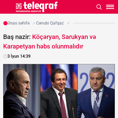
Əsas səhifə
Cənubi Qafqaz
Baş nazir:
Köçəryan, Sarukyan və
Karapetyan həbs olunmalıdır
3 İyun 14:39