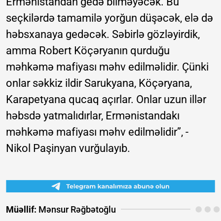
Ermənistandan gedə bilməyəcək. Bu
seçkilərdə tamamilə yorğun düşəcək, elə də
həbsxanaya gedəcək. Səbirlə gözləyirdik,
amma Robert Köçəryanın qurduğu
məhkəmə mafiyası məhv edilməlidir. Çünki
onlar səkkiz ildir Sarukyana, Köçəryana,
Karapetyana qucaq açırlar. Onlar uzun illər
həbsdə yatmalıdırlar, Ermənistandakı
məhkəmə mafiyası məhv edilməlidir”, -
Nikol Paşinyan vurğulayıb.
Müəllif:
Mənsur Rəğbətoğlu