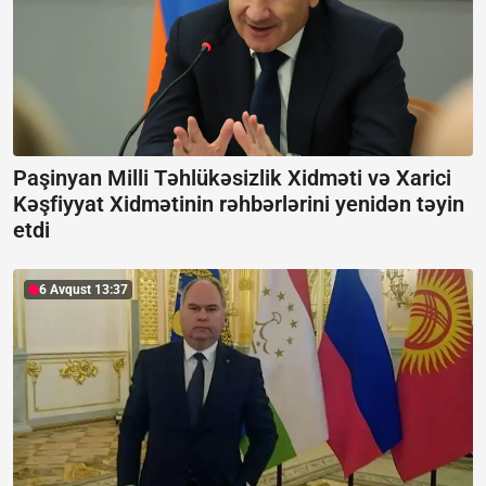
Paşinyan Milli Təhlükəsizlik Xidməti və Xarici
Kəşfiyyat Xidmətinin rəhbərlərini yenidən təyin
etdi
6 Avqust 13:37