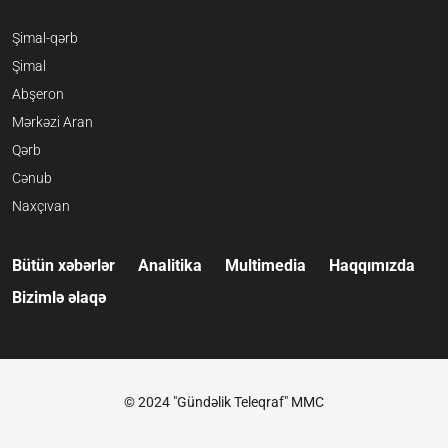
Şimal-qərb
Şimal
Abşeron
Mərkəzi Aran
Qərb
Cənub
Naxçıvan
Bütün xəbərlər
Analitika
Multimedia
Haqqımızda
Bizimlə əlaqə
© 2024 "Gündəlik Teleqraf" MMC