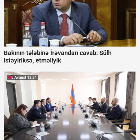
Bakının tələbinə İrəvandan cavab:
Sülh
istəyiriksə, etməliyik
5 Avqust 12:31