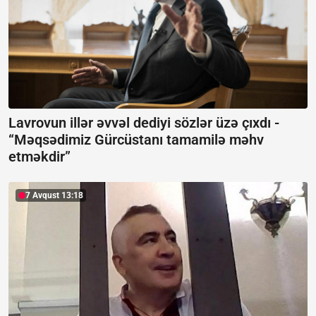
Lavrovun illər əvvəl dediyi sözlər üzə çıxdı -
“Məqsədimiz Gürcüstanı tamamilə məhv
etməkdir”
7 Avqust 13:18