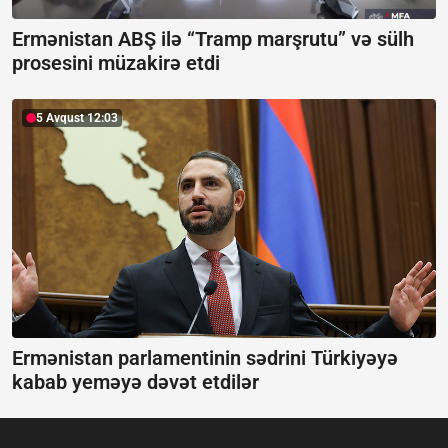
Ermənistan ABŞ ilə “Tramp marşrutu” və sülh
prosesini müzakirə etdi
5 Avqust 12:03
Ermənistan parlamentinin sədrini Türkiyəyə
kabab yeməyə dəvət etdilər