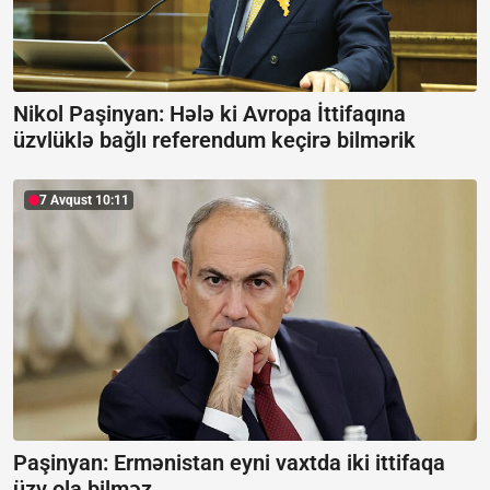
Nikol Paşinyan: Hələ ki Avropa İttifaqına
üzvlüklə bağlı referendum keçirə bilmərik
7 Avqust 10:11
Paşinyan: Ermənistan eyni vaxtda iki ittifaqa
üzv ola bilməz