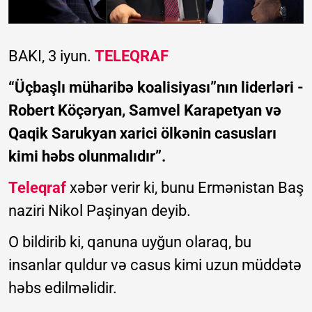
BAKI, 3 iyun.
TELEQRAF
“Üçbaşlı müharibə koalisiyası”nın liderləri -
Robert Köçəryan, Samvel Karapetyan və
Qaqik Sarukyan xarici ölkənin casusları
kimi həbs olunmalıdır”.
Teleqraf
xəbər verir ki, bunu Ermənistan Baş
naziri Nikol Paşinyan deyib.
O bildirib ki, qanuna uyğun olaraq, bu
insanlar quldur və casus kimi uzun müddətə
həbs edilməlidir.