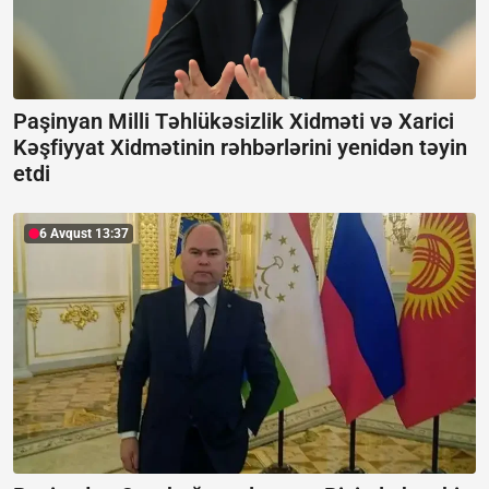
Paşinyan Milli Təhlükəsizlik Xidməti və Xarici
Kəşfiyyat Xidmətinin rəhbərlərini yenidən təyin
etdi
6 Avqust 13:37