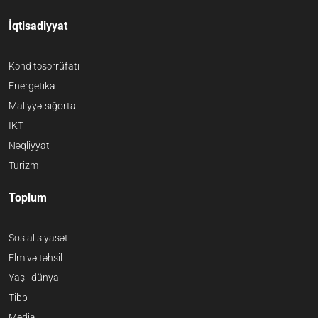
İqtisadiyyat
Kənd təsərrüfatı
Energetika
Maliyyə-sığorta
İKT
Nəqliyyat
Turizm
Toplum
Sosial siyasət
Elm və təhsil
Yaşıl dünya
Tibb
Media