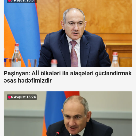
7 Avqust 10:01
Paşinyan: Aİİ ölkələri ilə əlaqələri gücləndirmək
əsas hədəfimizdir
6 Avqust 15:24