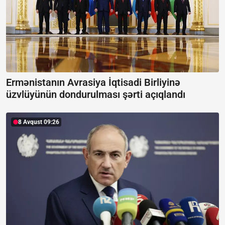
Ermənistanın Avrasiya İqtisadi Birliyinə
üzvlüyünün dondurulması şərti açıqlandı
8 Avqust 09:26