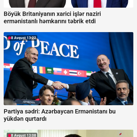
Böyük Britaniyanın xarici işlər naziri
ermənistanlı həmkarını təbrik etdi
8 Avqust 13:22
Partiya sədri: Azərbaycan Ermənistanı bu
yükdən qurtardı
8 Avqust 13:08