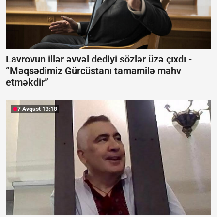
Lavrovun illər əvvəl dediyi sözlər üzə çıxdı -
“Məqsədimiz Gürcüstanı tamamilə məhv
etməkdir”
7 Avqust 13:18