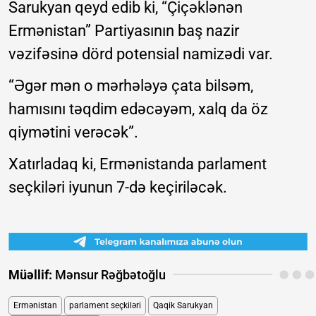
Sarukyan qeyd edib ki, “Çiçəklənən
Ermənistan” Partiyasının baş nazir
vəzifəsinə dörd potensial namizədi var.
“Əgər mən o mərhələyə çata bilsəm,
hamısını təqdim edəcəyəm, xalq da öz
qiymətini verəcək”.
Xatırladaq ki, Ermənistanda parlament
seçkiləri iyunun 7-də keçiriləcək.
Müəllif:
Mənsur Rəğbətoğlu
Ermənistan
parlament seçkiləri
Qaqik Sarukyan