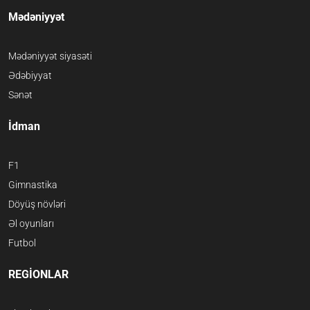
Mədəniyyət
Mədəniyyət siyasəti
Ədəbiyyat
Sənət
İdman
F1
Gimnastika
Döyüş növləri
Əl oyunları
Futbol
REGİONLAR