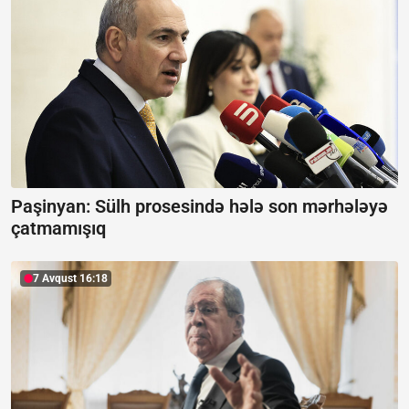
Paşinyan:
Sülh prosesində hələ son mərhələyə
çatmamışıq
7 Avqust 16:18