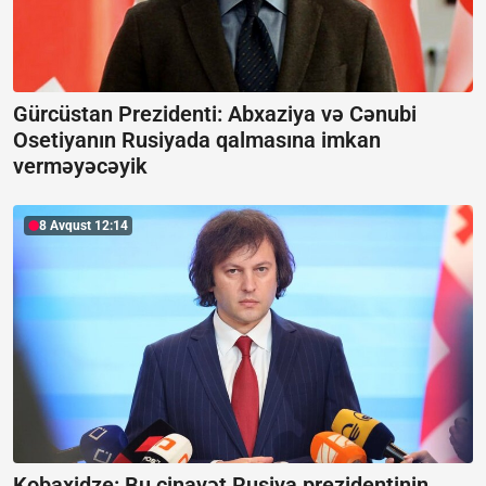
Gürcüstan Prezidenti: Abxaziya və Cənubi
Osetiyanın Rusiyada qalmasına imkan
verməyəcəyik
8 Avqust 12:14
Kobaxidze:
Bu cinayət Rusiya prezidentinin