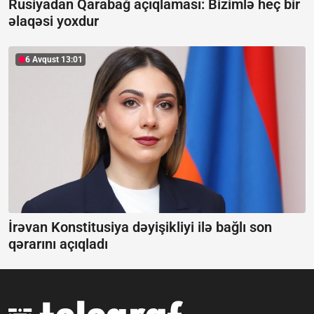
Rusiyadan Qarabağ açıqlaması:
Bizimlə heç bir
əlaqəsi yoxdur
6 Avqust 13:01
İrəvan Konstitusiya dəyişikliyi ilə bağlı son
qərarını açıqladı