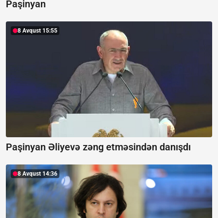
Paşinyan
8 Avqust 15:55
Paşinyan Əliyevə zəng etməsindən danışdı
8 Avqust 14:36