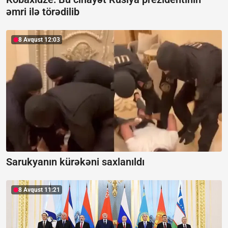
əmri ilə törədilib
8 Avqust 12:03
Sarukyanın kürəkəni saxlanıldı
8 Avqust 11:21