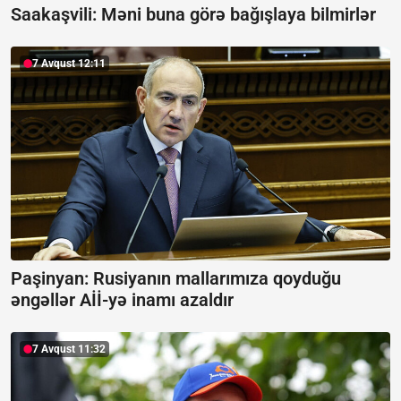
Saakaşvili:
Məni buna görə bağışlaya bilmirlər
7 Avqust 12:11
Paşinyan: Rusiyanın mallarımıza qoyduğu
əngəllər Aİİ-yə inamı azaldır
7 Avqust 11:32