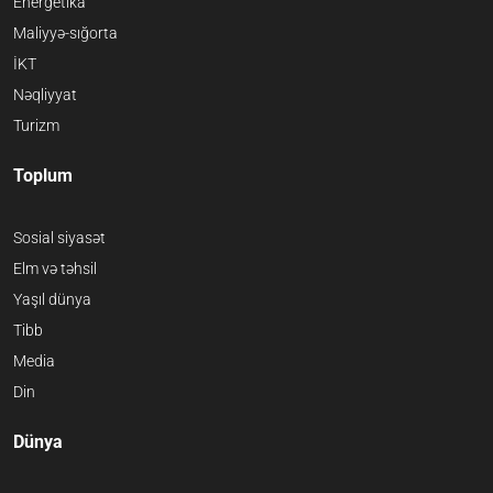
Energetika
Maliyyə-sığorta
İKT
Nəqliyyat
Turizm
Toplum
Sosial siyasət
Elm və təhsil
Yaşıl dünya
Tibb
Media
Din
Dünya