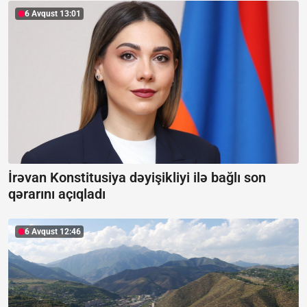
6 Avqust 13:01
İrəvan Konstitusiya dəyişikliyi ilə bağlı son
qərarını açıqladı
6 Avqust 12:46