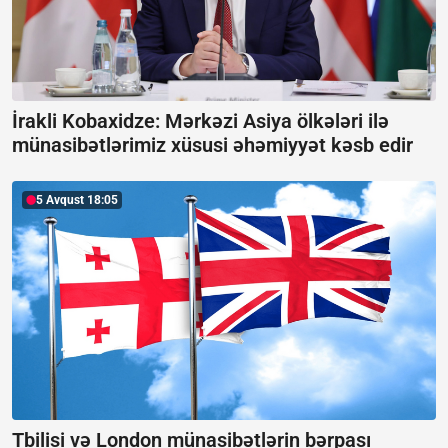
İrakli Kobaxidze: Mərkəzi Asiya ölkələri ilə
münasibətlərimiz xüsusi əhəmiyyət kəsb edir
5 Avqust 18:05
Tbilisi və London münasibətlərin bərpası