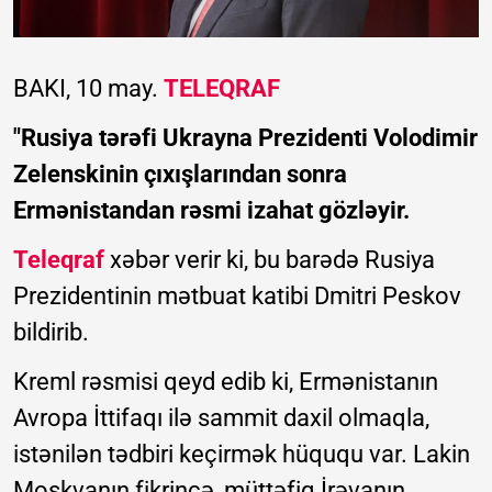
BAKI, 10 may.
TELEQRAF
"Rusiya tərəfi Ukrayna Prezidenti Volodimir
Zelenskinin çıxışlarından sonra
Ermənistandan rəsmi izahat gözləyir.
Teleqraf
xəbər verir ki, bu barədə Rusiya
Prezidentinin mətbuat katibi Dmitri Peskov
bildirib.
Kreml rəsmisi qeyd edib ki, Ermənistanın
Avropa İttifaqı ilə sammit daxil olmaqla,
istənilən tədbiri keçirmək hüququ var. Lakin
Moskvanın fikrincə, müttəfiq İrəvanın