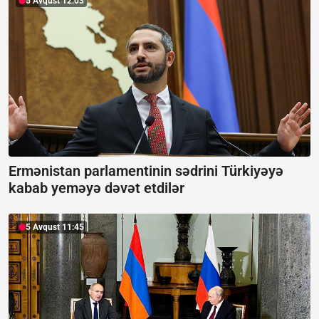
5 Avqust 12:03
Ermənistan parlamentinin sədrini Türkiyəyə
kabab yeməyə dəvət etdilər
5 Avqust 11:45