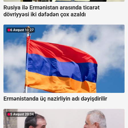
Rusiya ilə Ermənistan arasında ticarət
dövriyyəsi iki dəfədən çox azaldı
6 Avqust 10:27
Ermənistanda üç nazirliyin adı dəyişdirilir
5 Avqust 20:34