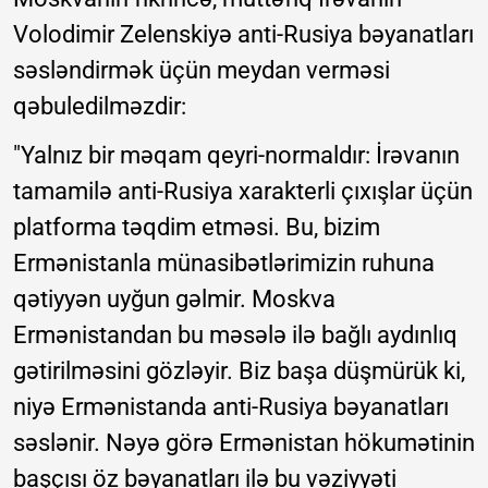
Volodimir Zelenskiyə anti-Rusiya bəyanatları
səsləndirmək üçün meydan verməsi
qəbuledilməzdir:
"Yalnız bir məqam qeyri-normaldır: İrəvanın
tamamilə anti-Rusiya xarakterli çıxışlar üçün
platforma təqdim etməsi. Bu, bizim
Ermənistanla münasibətlərimizin ruhuna
qətiyyən uyğun gəlmir. Moskva
Ermənistandan bu məsələ ilə bağlı aydınlıq
gətirilməsini gözləyir. Biz başa düşmürük ki,
niyə Ermənistanda anti-Rusiya bəyanatları
səslənir. Nəyə görə Ermənistan hökumətinin
başçısı öz bəyanatları ilə bu vəziyyəti