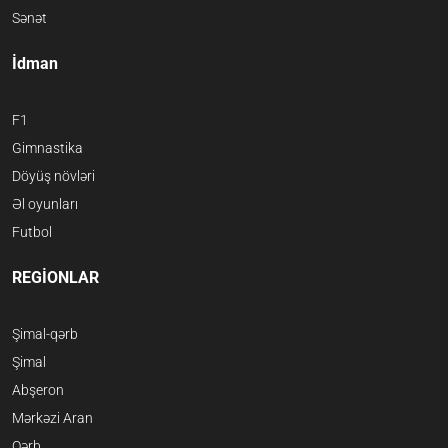
Sənət
İdman
F1
Gimnastika
Döyüş növləri
Əl oyunları
Futbol
REGİONLAR
Şimal-qərb
Şimal
Abşeron
Mərkəzi Aran
Qərb