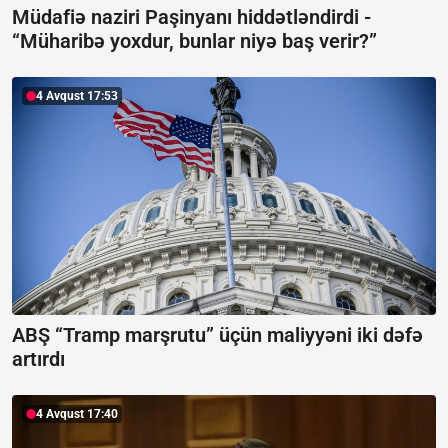
Müdafiə naziri Paşinyanı hiddətləndirdi -
“Müharibə yoxdur, bunlar niyə baş verir?”
4 Avqust 17:53
ABŞ “Tramp marşrutu” üçün maliyyəni iki dəfə
artırdı
4 Avqust 17:40