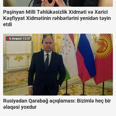
Paşinyan Milli Təhlükəsizlik Xidməti və Xarici
Kəşfiyyat Xidmətinin rəhbərlərini yenidən təyin
etdi
6 Avqust 13:37
Rusiyadan Qarabağ açıqlaması:
Bizimlə heç bir
əlaqəsi yoxdur