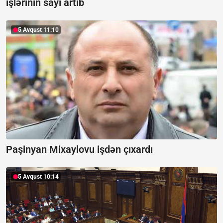
işlərinin sayı artıb
5 Avqust 11:10
Paşinyan Mixaylovu işdən çıxardı
5 Avqust 10:14