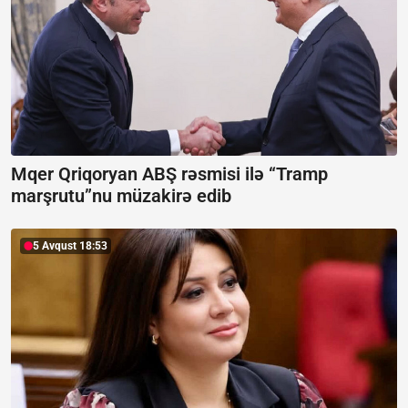
Mqer Qriqoryan ABŞ rəsmisi ilə “Tramp
marşrutu”nu müzakirə edib
5 Avqust 18:53