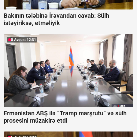
Bakının tələbinə İrəvandan cavab:
Sülh
istəyiriksə, etməliyik
5 Avqust 12:31
Ermənistan ABŞ ilə “Tramp marşrutu” və sülh
prosesini müzakirə etdi