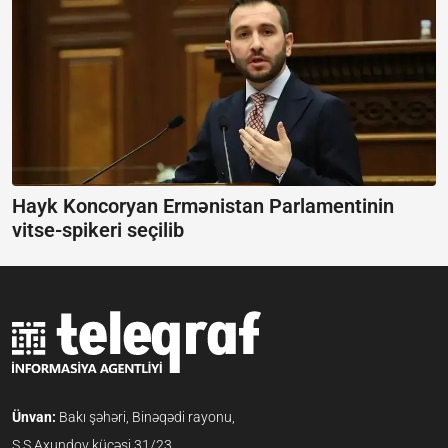
Hayk Koncoryan Ermənistan Parlamentinin
vitse-spikeri seçilib
Ünvan:
Bakı şəhəri, Binəqədi rayonu,
S.S.Axundov küçəsi 31/23