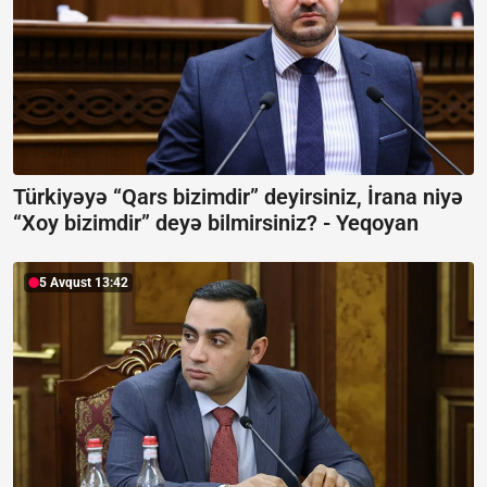
Türkiyəyə “Qars bizimdir” deyirsiniz, İrana niyə
“Xoy bizimdir” deyə bilmirsiniz? -
Yeqoyan
5 Avqust 13:42