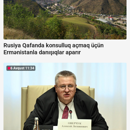
Rusiya Qafanda konsulluq açmaq üçün
Ermənistanla danışıqlar aparır
6 Avqust 11:34